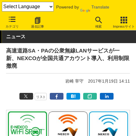
Powered by
Translate
INTERNET Watch
サービス/ソフト
通信
公衆無線LAN
カテゴリ
過去記事
検索
Impressサイト
ニュース
高速道路SA・PAの公衆無線LANサービスが一
新、NEXCOが全国共通アカウント導入、利用制限
撤廃
岩崎 宰守
2017年1月19日 14:11
リスト