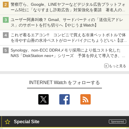
警察庁ら、Google、LINEヤフーなどデジタル広告プラットフォ
ーム5社に「なりすまし詐欺広告」対策強化を要請 著名人の写
真や映像を使った投資詐欺などへの対策として
ユーザー阿鼻叫喚？ Gmail、サードパーティの「送信元アドレ
ス」のサポートを打ち切りへ【やじうまWatch】
これぞ着るエアコン!! コンビニで買える冷凍ペットボトルで体
を冷やす山善の水冷ベストがロードバイクにちょうどいい【ぼっ
ち・ざ・ろーど！その14】【空いた時間でなにしてる？】
Synology、non-ECC DDR4メモリ採用により低コスト化した
NAS「DiskStation neo+」シリーズ 予算を抑えて導入でき、
ECCメモリへのアップグレードも可能
もっと見る
INTERNET Watch をフォローする
Special Site