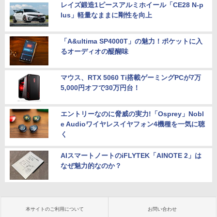
レイズ鍛造1ピースアルミホイール「CE28 N-p
lus」軽量なままに剛性を向上
「A&ultima SP4000T」の魅力！ポケットに入
るオーディオの醍醐味
マウス、RTX 5060 Ti搭載ゲーミングPCが7万
5,000円オフで30万円台！
エントリーなのに脅威の実力!「Osprey」Nobl
e Audioワイヤレスイヤフォン4機種を一気に聴
く
AIスマートノートのiFLYTEK「AINOTE 2」は
なぜ魅力的なのか？
本サイトのご利用について
お問い合わせ