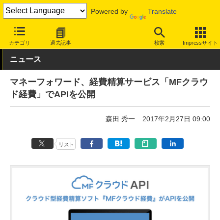
Powered by
Translate
INTERNET Watch
サービス/ソフト
ソフトウェア
会計・業務ソ
カテゴリ
過去記事
検索
Impressサイト
ニュース
マネーフォワード、経費精算サービス「MFクラウ
ド経費」でAPIを公開
森田 秀一
2017年2月27日 09:00
リスト