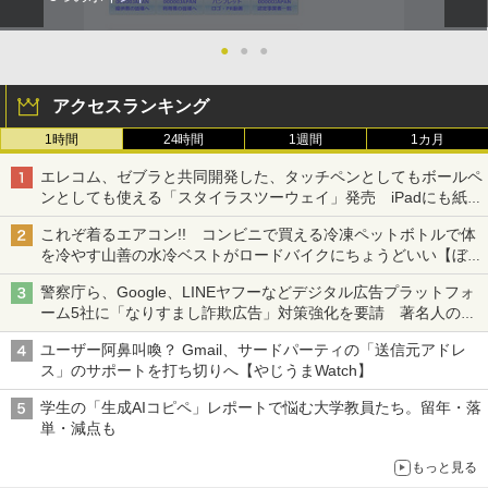
●
●
●
アクセスランキング
1時間
24時間
1週間
1カ月
エレコム、ゼブラと共同開発した、タッチペンとしてもボールペ
ンとしても使える「スタイラスツーウェイ」発売 iPadにも紙に
も、持ち替えずに書き込める
これぞ着るエアコン!! コンビニで買える冷凍ペットボトルで体
を冷やす山善の水冷ベストがロードバイクにちょうどいい【ぼっ
ち・ざ・ろーど！その14】【空いた時間でなにしてる？】
警察庁ら、Google、LINEヤフーなどデジタル広告プラットフォ
ーム5社に「なりすまし詐欺広告」対策強化を要請 著名人の写
真や映像を使った投資詐欺などへの対策として
ユーザー阿鼻叫喚？ Gmail、サードパーティの「送信元アドレ
ス」のサポートを打ち切りへ【やじうまWatch】
学生の「生成AIコピペ」レポートで悩む大学教員たち。留年・落
単・減点も
もっと見る