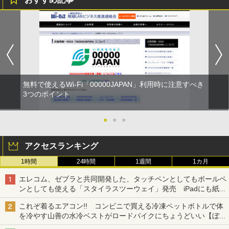
無料で使えるWi-Fi「00000JAPAN」利用時に注意すべき
3つのポイント
●
●
●
アクセスランキング
1時間
24時間
1週間
1カ月
エレコム、ゼブラと共同開発した、タッチペンとしてもボールペ
ンとしても使える「スタイラスツーウェイ」発売 iPadにも紙に
も、持ち替えずに書き込める
これぞ着るエアコン!! コンビニで買える冷凍ペットボトルで体
を冷やす山善の水冷ベストがロードバイクにちょうどいい【ぼっ
ち・ざ・ろーど！その14】【空いた時間でなにしてる？】