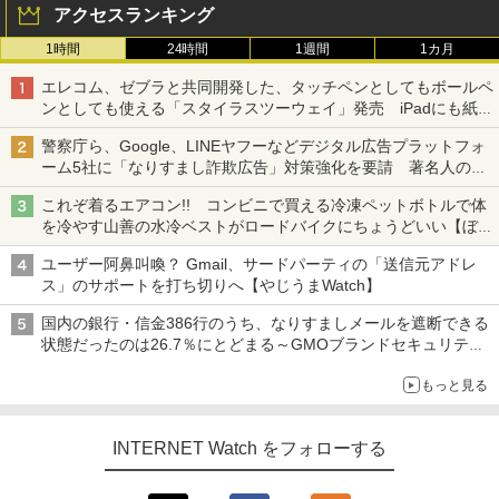
アクセスランキング
1時間
24時間
1週間
1カ月
エレコム、ゼブラと共同開発した、タッチペンとしてもボールペ
ンとしても使える「スタイラスツーウェイ」発売 iPadにも紙に
も、持ち替えずに書き込める
警察庁ら、Google、LINEヤフーなどデジタル広告プラットフォ
ーム5社に「なりすまし詐欺広告」対策強化を要請 著名人の写
真や映像を使った投資詐欺などへの対策として
これぞ着るエアコン!! コンビニで買える冷凍ペットボトルで体
を冷やす山善の水冷ベストがロードバイクにちょうどいい【ぼっ
ち・ざ・ろーど！その14】【空いた時間でなにしてる？】
ユーザー阿鼻叫喚？ Gmail、サードパーティの「送信元アドレ
ス」のサポートを打ち切りへ【やじうまWatch】
国内の銀行・信金386行のうち、なりすましメールを遮断できる
状態だったのは26.7％にとどまる～GMOブランドセキュリティ
調査
もっと見る
INTERNET Watch をフォローする