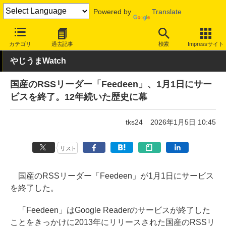
Powered by
Translate
INTERNET Watch
トピック
業界動向
サービス終了
カテゴリ
過去記事
検索
Impressサイト
やじうまWatch
国産のRSSリーダー「Feedeen」、1月1日にサー
ビスを終了。12年続いた歴史に幕
tks24
2026年1月5日 10:45
リスト
国産のRSSリーダー「Feedeen」が1月1日にサービス
を終了した。
「Feedeen」はGoogle Readerのサービスが終了した
ことをきっかけに2013年にリリースされた国産のRSSリ