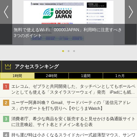
無料で使えるWi-Fi「00000JAPAN」利用時に注意すべき
3つのポイント
●
●
●
アクセスランキング
1時間
24時間
1週間
1カ月
エレコム、ゼブラと共同開発した、タッチペンとしてもボールペ
ンとしても使える「スタイラスツーウェイ」発売 iPadにも紙に
も、持ち替えずに書き込める
ユーザー阿鼻叫喚？ Gmail、サードパーティの「送信元アドレ
ス」のサポートを打ち切りへ【やじうまWatch】
消費者庁、希少な商品を安く販売すると見せかける偽通販サイト
に注意喚起、サイト名とドメイン名を公表
持ち運び時は小さくなるスライドカバー式超薄型マウス、サンワ