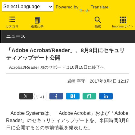
Powered by
Translate
INTERNET Watch
トピック
セキュリティ
脆弱性/修正パッチ
カテゴリ
過去記事
検索
Impressサイト
ニュース
「Adobe Acrobat/Reader」、8月8日にセキュリ
ティアップデート公開
Acrobat/Reader XIのサポートは10月15日に終了へ
岩崎 宰守
2017年8月4日 12:17
リスト
Adobe Systemsは、「Adobe Acrobat」および「Adobe
Reader」のセキュリティアップデートを、米国時間8月8
日に公開するとの事前情報を発表した。