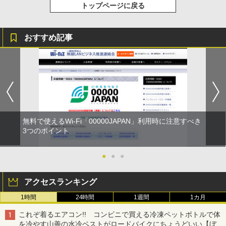
トップページに戻る
おすすめ記事
無料で使えるWi-Fi「00000JAPAN」利用時に注意すべき
3つのポイント
●
●
●
アクセスランキング
1時間
24時間
1週間
1カ月
これぞ着るエアコン!! コンビニで買える冷凍ペットボトルで体
を冷やす山善の水冷ベストがロードバイクにちょうどいい【ぼっ