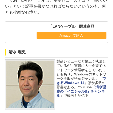
まあ、LANケーブルは、定期的に「カテゴリー6Aでい
い」という記事を書かなければならないというのも、何
とも複雑な心境だ。
「LANケーブル」関連商品
Amazonで購入
清水 理史
製品レビューなど幅広く執筆し
ているが、実際に大手企業でネ
ットワーク管理者をしていたこ
ともあり、Windowsのネットワ
ーク全般が得意ジャンル。「
で
きるWindows 11
」ほか多数の
著書がある。YouTube「
清水理
史の『イニシャルB』チャンネ
ル
」で動画も配信中