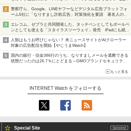
ち・ざ・ろーど！その14】【空いた時間でなにしてる？】
警察庁ら、Google、LINEヤフーなどデジタル広告プラットフォ
ーム5社に「なりすまし詐欺広告」対策強化を要請 著名人の写
真や映像を使った投資詐欺などへの対策として
エレコム、ゼブラと共同開発した、タッチペンとしてもボールペ
ンとしても使える「スタイラスツーウェイ」発売 iPadにも紙に
も、持ち替えずに書き込める
人類はもうお呼びじゃない？ 米ニュースサイトがAIクローラー
対象の広告配信を開始【やじうまWatch】
国内の銀行・信金386行のうち、なりすましメールを遮断できる
状態だったのは26.7％にとどまる～GMOブランドセキュリティ
調査
もっと見る
INTERNET Watch をフォローする
Special Site