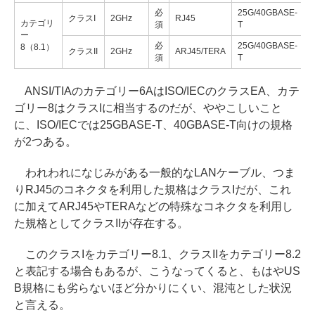
必
25G/40GBASE-
クラスI
2GHz
RJ45
3
カテゴリ
須
T
ー
必
25G/40GBASE-
8（8.1）
クラスII
2GHz
ARJ45/TERA
3
須
T
ANSI/TIAのカテゴリー6AはISO/IECのクラスEA、カテ
ゴリー8はクラスIに相当するのだが、ややこしいこと
に、ISO/IECでは25GBASE-T、40GBASE-T向けの規格
が2つある。
われわれになじみがある一般的なLANケーブル、つま
りRJ45のコネクタを利用した規格はクラスIだが、これ
に加えてARJ45やTERAなどの特殊なコネクタを利用し
た規格としてクラスIIが存在する。
このクラスIをカテゴリー8.1、クラスIIをカテゴリー8.2
と表記する場合もあるが、こうなってくると、もはやUS
B規格にも劣らないほど分かりにくい、混沌とした状況
と言える。