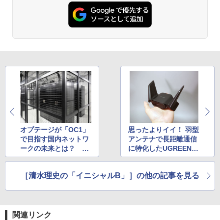
オプテージが「OC1」
思ったよりイイ！ 羽型
で目指す国内ネットワ
アンテナで長距離通信
ークの未来とは？ 西
に特化したUGREENの
日本への分散によ
Wi-Fi 7アダプター「B
る“正しい姿”と10ms
E6500 Wi-Fi 7 USB A
［清水理史の「イニシャルB」］の他の記事を見る
を削る重要さ
dapter」
関連リンク