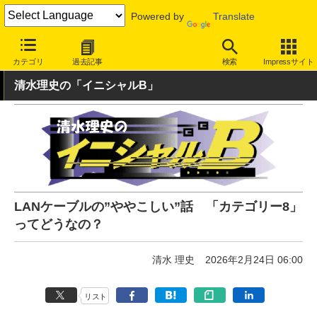
Powered by
Translate
INTERNET Watch
ハードウェア
LAN機器
その他
カテゴリ
過去記事
検索
Impressサイト
清水理史の「イニシャルB」
LANケーブルの”ややこしい”話 「カテゴリー8」
ってどうなの？
清水 理史
2026年2月24日 06:00
リスト