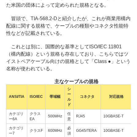
た米国の団体によって定められた規格となる。
冒頭で、TIA-568.2-Dと紹介したが、これが商業用構内
配線に関する規格で、ケーブルの種類やコネクタ性能特
性などが記載されている。
これとは別に、国際的な基準としてISO/IEC 11801
（構内配線）という規格も存在しており、こちらではツ
イストペアケーブル向けの規格として「Class ●」という
名称が使われている。
主なケーブルの規格
シ
ー
ANSI/TIA
ISO/IEC
帯域幅
コネクタ
対応規格
ル
ド
カテゴリ
クラス
任
500MHz
RJ45
10GBASE-T
1
ー6A
EA
意
カテゴリ
必
クラスF
600MHz
GG45/TERA
10GBASE-T
1
ー7
須