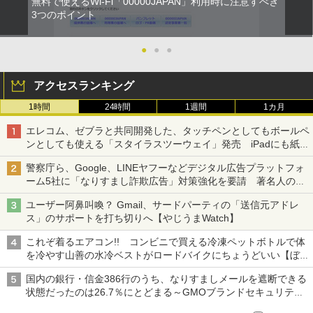
無料で使えるWi-Fi「00000JAPAN」利用時に注意すべき
3つのポイント
●
●
●
アクセスランキング
1時間
24時間
1週間
1カ月
エレコム、ゼブラと共同開発した、タッチペンとしてもボールペ
ンとしても使える「スタイラスツーウェイ」発売 iPadにも紙に
も、持ち替えずに書き込める
警察庁ら、Google、LINEヤフーなどデジタル広告プラットフォ
ーム5社に「なりすまし詐欺広告」対策強化を要請 著名人の写
真や映像を使った投資詐欺などへの対策として
ユーザー阿鼻叫喚？ Gmail、サードパーティの「送信元アドレ
ス」のサポートを打ち切りへ【やじうまWatch】
これぞ着るエアコン!! コンビニで買える冷凍ペットボトルで体
を冷やす山善の水冷ベストがロードバイクにちょうどいい【ぼっ
ち・ざ・ろーど！その14】【空いた時間でなにしてる？】
国内の銀行・信金386行のうち、なりすましメールを遮断できる
状態だったのは26.7％にとどまる～GMOブランドセキュリティ
調査