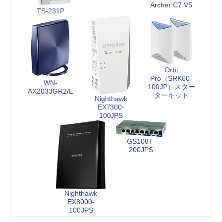
Archer C7 V5
TS-231P
Orbi
Pro（SRK60-
WN-
100JP）スター
AX2033GR2/E
ターキット
Nighthawk
EX7300-
100JPS
GS108T-
200JPS
Nighthawk
EX8000-
100JPS