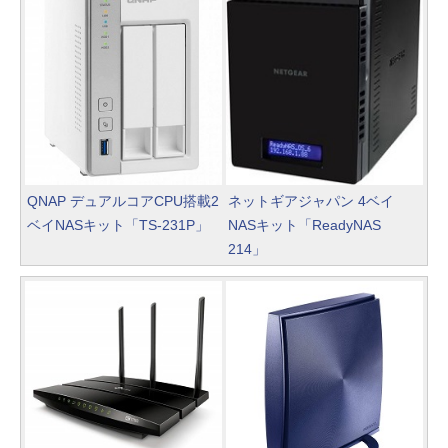
QNAP デュアルコアCPU搭載2
ネットギアジャパン 4ベイ
ベイNASキット「TS-231P」
NASキット「ReadyNAS
214」