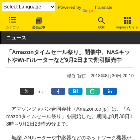
Powered by
Translate
INTERNET Watch
ハードウェア
LAN機器
無線LAN
カテゴリ
過去記事
検索
Impressサイト
ニュース
「Amazonタイムセール祭り」開催中、NASキッ
トやWi-Fiルーターなど9月2日まで割引販売中
磯谷 智仁
2018年8月30日 20:10
リスト
アマゾンジャパン合同会社（Amazon.co.jp）は、「A
mazonタイムセール祭り」を開始した。期間は8月30日1
8時～9月2日23時59分まで。
無線LANルーターや中継器などのネットワーク機器が