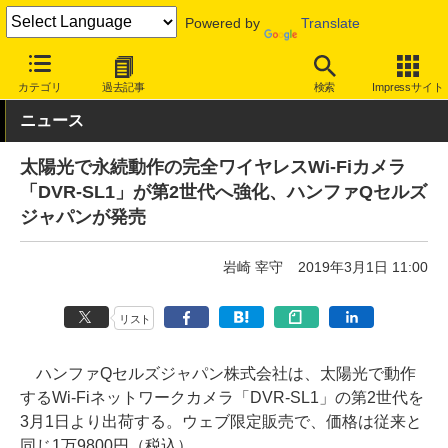
Powered by
Translate
INTERNET Watch
ハードウェア
LAN機器
その他
カテゴリ
過去記事
検索
Impressサイト
ニュース
太陽光で永続動作の完全ワイヤレスWi-Fiカメラ
「DVR-SL1」が第2世代へ強化、ハンファQセルズ
ジャパンが発売
岩崎 宰守
2019年3月1日 11:00
リスト
ハンファQセルズジャパン株式会社は、太陽光で動作
するWi-Fiネットワークカメラ「DVR-SL1」の第2世代を
3月1日より出荷する。ウェブ限定販売で、価格は従来と
同じ1万9800円（税込）。