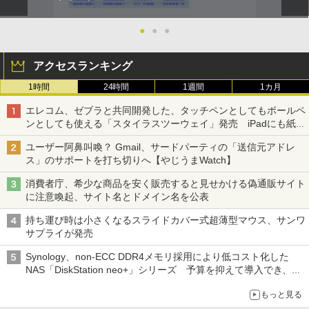
●
●
●
アクセスランキング
1時間
24時間
1週間
1カ月
エレコム、ゼブラと共同開発した、タッチペンとしてもボールペ
ンとしても使える「スタイラスツーウェイ」発売 iPadにも紙に
も、持ち替えずに書き込める
ユーザー阿鼻叫喚？ Gmail、サードパーティの「送信元アドレ
ス」のサポートを打ち切りへ【やじうまWatch】
消費者庁、希少な商品を安く販売すると見せかける偽通販サイト
に注意喚起、サイト名とドメイン名を公表
持ち運び時は小さくなるスライドカバー式超薄型マウス、サンワ
サプライが発売
Synology、non-ECC DDR4メモリ採用により低コスト化した
NAS「DiskStation neo+」シリーズ 予算を抑えて導入でき、
ECCメモリへのアップグレードも可能
もっと見る