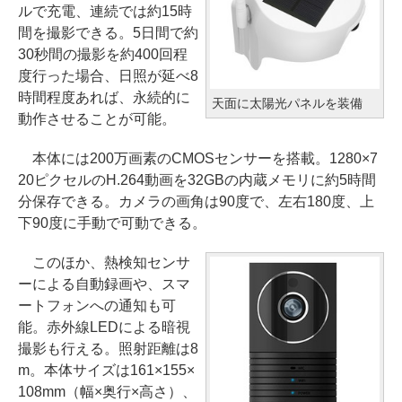
ルで充電、連続では約15時
間を撮影できる。5日間で約
30秒間の撮影を約400回程
度行った場合、日照が延べ8
時間程度あれば、永続的に
天面に太陽光パネルを装備
動作させることが可能。
本体には200万画素のCMOSセンサーを搭載。1280×7
20ピクセルのH.264動画を32GBの内蔵メモリに約5時間
分保存できる。カメラの画角は90度で、左右180度、上
下90度に手動で可動できる。
このほか、熱検知センサ
ーによる自動録画や、スマ
ートフォンへの通知も可
能。赤外線LEDによる暗視
撮影も行える。照射距離は8
m。本体サイズは161×155×
108mm（幅×奥行×高さ）、