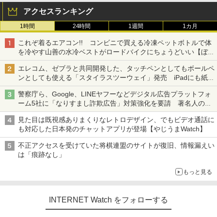
アクセスランキング
1時間
24時間
1週間
1カ月
これぞ着るエアコン!! コンビニで買える冷凍ペットボトルで体
を冷やす山善の水冷ベストがロードバイクにちょうどいい【ぼっ
ち・ざ・ろーど！その14】【空いた時間でなにしてる？】
エレコム、ゼブラと共同開発した、タッチペンとしてもボールペ
ンとしても使える「スタイラスツーウェイ」発売 iPadにも紙に
も、持ち替えずに書き込める
警察庁ら、Google、LINEヤフーなどデジタル広告プラットフォ
ーム5社に「なりすまし詐欺広告」対策強化を要請 著名人の写
真や映像を使った投資詐欺などへの対策として
見た目は既視感ありまくりなレトロデザイン、でもビデオ通話に
も対応した日本発のチャットアプリが登場【やじうまWatch】
不正アクセスを受けていた将棋連盟のサイトが復旧、情報漏えい
は「痕跡なし」
もっと見る
INTERNET Watch をフォローする