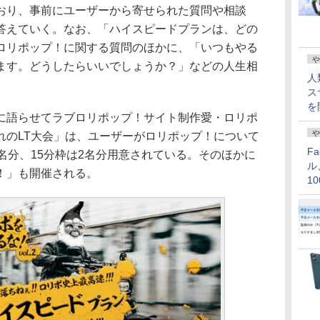
おり、事前にユーザーから寄せられた質問や相談
答えていく。なお、「ハイスピードプランは、どの
ロリポップ！に関する質問のほかに、「いつもやる
や
ます。どうしたらいいでしょうか？」などの人生相
人
ス
を
語らせてラブロリポップ！サイト制作愛・ロリポ
や
れのLT大会」は、ユーザーがロリポップ！について
F
名分、15分枠は2名分用意されている。そのほかに
ル
！」も開催される。
1
価