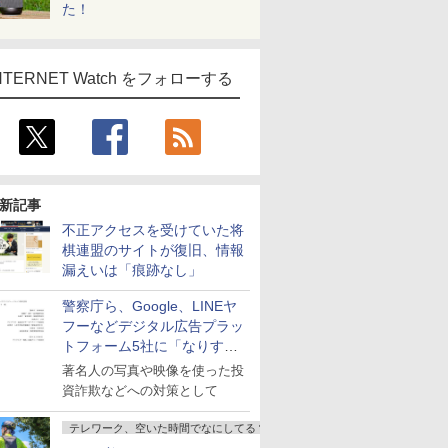
た！
NTERNET Watch をフォローする
新記事
不正アクセスを受けていた将
棋連盟のサイトが復旧、情報
漏えいは「痕跡なし」
警察庁ら、Google、LINEヤ
フーなどデジタル広告プラッ
トフォーム5社に「なりすま
し詐欺広告」対策強化を要請
著名人の写真や映像を使った投
資詐欺などへの対策として
テレワーク、空いた時間でなにしてる？