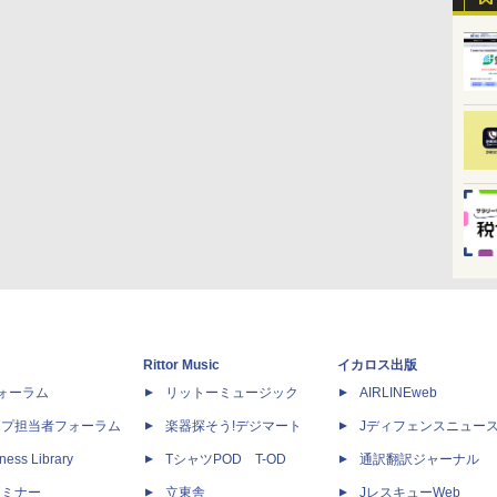
Rittor Music
イカロス出版
dフォーラム
リットーミュージック
AIRLINEweb
ップ担当者フォーラム
楽器探そう!デジマート
Jディフェンスニュー
ness Library
TシャツPOD T-OD
通訳翻訳ジャーナル
セミナー
立東舎
JレスキューWeb