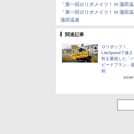
「第一回ロリポメイツ！ in 蒲
「第一回ロリポメイツ！ in 蒲田温
蒲田温泉
関連記事
ロリポップ！、
LiteSpeedで速
性を重視した「
ピードプラン」
始
2019