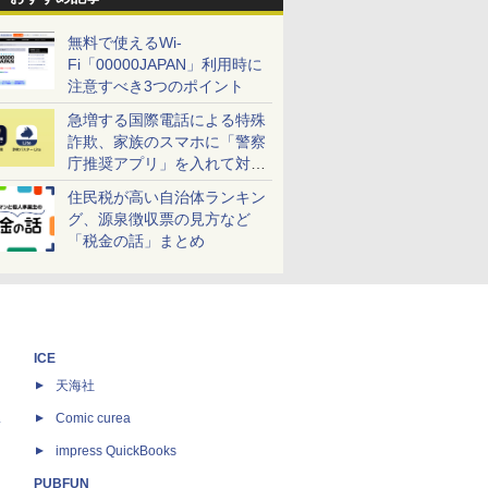
無料で使えるWi-
Fi「00000JAPAN」利用時に
注意すべき3つのポイント
急増する国際電話による特殊
詐欺、家族のスマホに「警察
庁推奨アプリ」を入れて対策
しよう！
住民税が高い自治体ランキン
グ、源泉徴収票の見方など
「税金の話」まとめ
ICE
天海社
ス
Comic curea
impress QuickBooks
PUBFUN