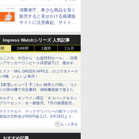
消費者庁、希少な商品を安く
販売すると見せかける偽通販
サイトに注意喚起、サイト名
とドメイン名を公表
Impress Watchシリーズ 人気記事
時間
24時間
1週間
1カ月
ユニクロ、今日から「お盆特別セール」。涼感
シアサッカーワンピース待望値下げ、撥水ギア
ショーツは1990円に
ミスド「Mrs. GREEN APPLE」のコラボドーナ
ツ4種、いよいよ発売！
【家電レビュー】手ごわい雑草との戦い、コメ
リの草刈機で完全勝利 掃除機感覚で使えた
カルディ、オンライン限定「ネコバッグ＆タン
ブラーセット」を一般販売。7月の抽選販売の
当選無効分
マクドナルド、マックデリバリーの朝マックの
最低注文料金が500円値上げ。8月18日より
1,500円から受付
もっと見る
おすすめ記事