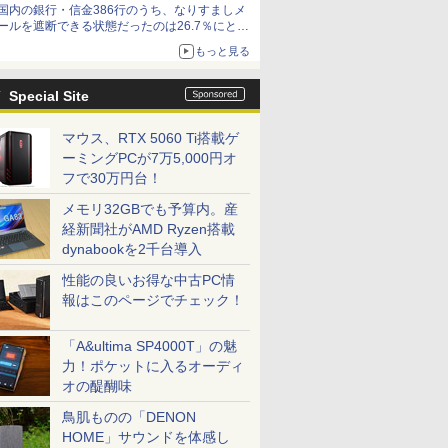
国内の銀行・信金386行のうち、なりすましメ
ールを遮断できる状態だったのは26.7％にとど
まる～GMOブランドセキュリティ調査
もっと見る
Special Site
マウス、RTX 5060 Ti搭載ゲ
ーミングPCが7万5,000円オ
フで30万円台！
メモリ32GBでも予算内。産
経新聞社がAMD Ryzen搭載
dynabookを2千台導入
性能の良いお得な中古PC情
報はこのページでチェック！
「A&ultima SP4000T」の魅
力！ポケットに入るオーディ
オの醍醐味
鳥肌ものの「DENON
HOME」サウンドを体感し