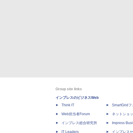
Group site links
インプレスのビジネスWeb
Think IT
SmartGri
Web担当者Forum
ネットショ
インプレス総合研究所
Impress Busi
IT Leaders
インプレス