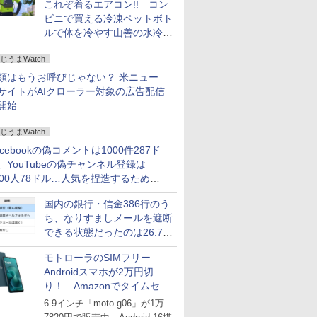
これぞ着るエアコン!! コン
ビニで買える冷凍ペットボト
ルで体を冷やす山善の水冷ベ
ストがロードバイクにちょう
じうまWatch
どいい【ぼっち・ざ・ろー
ど！その14】
類はもうお呼びじゃない？ 米ニュー
サイトがAIクローラー対象の広告配信
開始
じうまWatch
acebookの偽コメントは1000件287ド
、YouTubeの偽チャンネル登録は
000人78ドル…人気を捏造するための
格リストが公開中
国内の銀行・信金386行のう
ち、なりすましメールを遮断
できる状態だったのは26.7％
にとどまる～GMOブランド
モトローラのSIMフリー
セキュリティ調査
Androidスマホが2万円切
り！ Amazonでタイムセー
ル
6.9インチ「moto g06」が1万