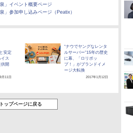
田温泉」イベント概要ページ
泉」参加申し込みページ（Peatix）
“ナウでヤングなレンタ
さと安定
ルサーバー”15年の歴史
ハイス
に幕、「ロリポッ
提供開
プ！」がブランドイメ
ージ大転換
年9月11日
2017年1月12日
トップページに戻る