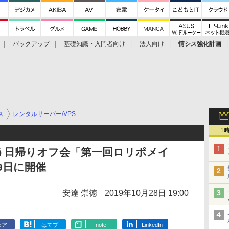
バックアップ
基礎知識・入門者向け
法人向け
情シス強化計画
ス
レンタルサーバー/VPS
1
う日帰りオフ会「第一回ロリポメイ
月9日に開催
安達 崇徳
2019年10月28日 19:00
ェア
はてブ
note
LinkedIn