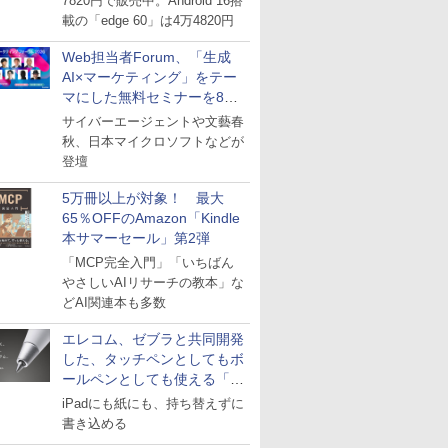
7820円で販売中。Android 16搭
載の「edge 60」は4万4820円
Web担当者Forum、「生成
AI×マーケティング」をテー
マにした無料セミナーを8月
27日にオンライン開催
サイバーエージェントや文藝春
秋、日本マイクロソフトなどが
登壇
5万冊以上が対象！ 最大
65％OFFのAmazon「Kindle
本サマーセール」第2弾
「MCP完全入門」「いちばん
やさしいAIリサーチの教本」な
どAI関連本も多数
エレコム、ゼブラと共同開発
した、タッチペンとしてもボ
ールペンとしても使える「ス
タイラスツーウェイ」発売
iPadにも紙にも、持ち替えずに
書き込める