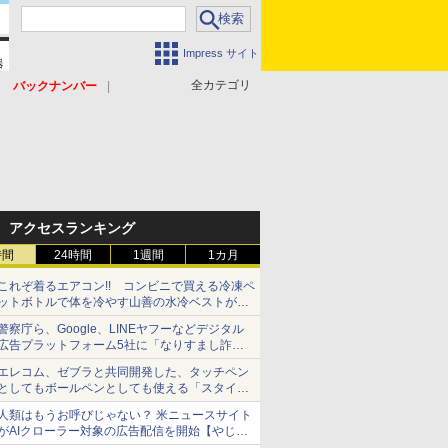
Impress サイト
全カテゴリ
バックナンバー
アクセスランキング
時間
24時間
1週間
1カ月
これぞ着るエアコン!! コンビニで買える冷凍ペ
ットボトルで体を冷やす山善の水冷ベストがロ
ードバイクにちょうどいい【ぼっち・ざ・ろー
警察庁ら、Google、LINEヤフーなどデジタル
ど！その14】【空いた時間でなにしてる？】
広告プラットフォーム5社に「なりすまし詐欺
広告」対策強化を要請 著名人の写真や映像を
エレコム、ゼブラと共同開発した、タッチペン
使った投資詐欺などへの対策として
としてもボールペンとしても使える「スタイラ
スツーウェイ」発売 iPadにも紙にも、持ち替
人類はもうお呼びじゃない？ 米ニュースサイト
えずに書き込める
がAIクローラー対象の広告配信を開始【やじう
まWatch】