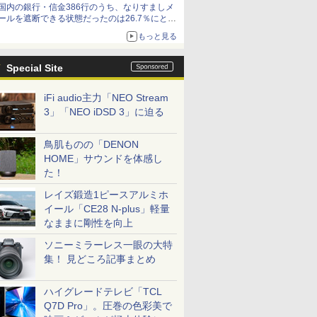
国内の銀行・信金386行のうち、なりすましメ
ど！その14】【空いた時間でなにしてる？】
ールを遮断できる状態だったのは26.7％にとど
まる～GMOブランドセキュリティ調査
もっと見る
Special Site
iFi audio主力「NEO Stream
3」「NEO iDSD 3」に迫る
鳥肌ものの「DENON
HOME」サウンドを体感し
た！
レイズ鍛造1ピースアルミホ
イール「CE28 N-plus」軽量
なままに剛性を向上
ソニーミラーレス一眼の大特
集！ 見どころ記事まとめ
ハイグレードテレビ「TCL
Q7D Pro」。圧巻の色彩美で