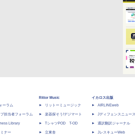
Rittor Music
イカロス出版
dフォーラム
リットーミュージック
AIRLINEweb
ップ担当者フォーラム
楽器探そう!デジマート
Jディフェンスニュー
ness Library
TシャツPOD T-OD
通訳翻訳ジャーナル
セミナー
立東舎
JレスキューWeb