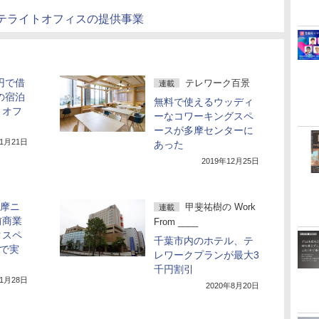
テライトオフィスの提供事業
円で借
テレワーク百景
連載
の宿泊
無料で使えるウッディ
トオフ
ーなコワーキングスペ
ースが多摩センターに
年1月21日
あった
2019年12月25日
多摩ニ
甲斐祐樹の Work
連載
前商業
From ____
クスペ
千葉市内のホテル、テ
まで実
レワークプランが最大3
千円割引
年1月28日
2020年8月20日