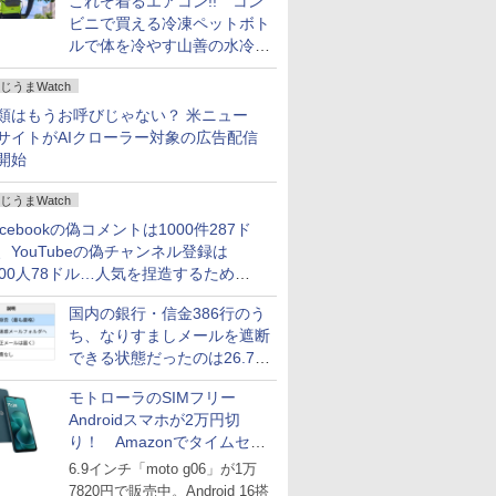
これぞ着るエアコン!! コン
ビニで買える冷凍ペットボト
ルで体を冷やす山善の水冷ベ
ストがロードバイクにちょう
じうまWatch
どいい【ぼっち・ざ・ろー
ど！その14】
類はもうお呼びじゃない？ 米ニュー
サイトがAIクローラー対象の広告配信
開始
じうまWatch
acebookの偽コメントは1000件287ド
、YouTubeの偽チャンネル登録は
000人78ドル…人気を捏造するための
格リストが公開中
国内の銀行・信金386行のう
ち、なりすましメールを遮断
できる状態だったのは26.7％
にとどまる～GMOブランド
モトローラのSIMフリー
セキュリティ調査
Androidスマホが2万円切
り！ Amazonでタイムセー
ル
6.9インチ「moto g06」が1万
7820円で販売中。Android 16搭