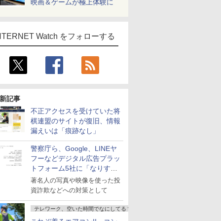
映画＆ゲームが極上体験に
NTERNET Watch をフォローする
新記事
不正アクセスを受けていた将
棋連盟のサイトが復旧、情報
漏えいは「痕跡なし」
警察庁ら、Google、LINEヤ
フーなどデジタル広告プラッ
トフォーム5社に「なりすま
し詐欺広告」対策強化を要請
著名人の写真や映像を使った投
資詐欺などへの対策として
テレワーク、空いた時間でなにしてる？