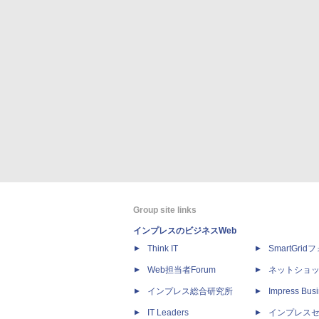
Group site links
インプレスのビジネスWeb
Think IT
SmartGri
Web担当者Forum
ネットショ
インプレス総合研究所
Impress Busi
IT Leaders
インプレス