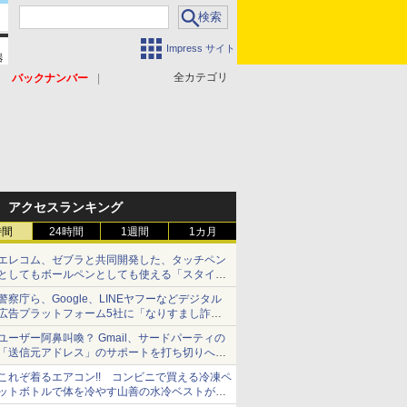
Impress サイト
全カテゴリ
バックナンバー
アクセスランキング
時間
24時間
1週間
1カ月
エレコム、ゼブラと共同開発した、タッチペン
としてもボールペンとしても使える「スタイラ
スツーウェイ」発売 iPadにも紙にも、持ち替
警察庁ら、Google、LINEヤフーなどデジタル
えずに書き込める
広告プラットフォーム5社に「なりすまし詐欺
広告」対策強化を要請 著名人の写真や映像を
ユーザー阿鼻叫喚？ Gmail、サードパーティの
使った投資詐欺などへの対策として
「送信元アドレス」のサポートを打ち切りへ
【やじうまWatch】
これぞ着るエアコン!! コンビニで買える冷凍ペ
ットボトルで体を冷やす山善の水冷ベストがロ
ードバイクにちょうどいい【ぼっち・ざ・ろー