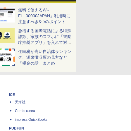
無料で使えるWi-
Fi「00000JAPAN」利用時に
注意すべき3つのポイント
急増する国際電話による特殊
詐欺、家族のスマホに「警察
庁推奨アプリ」を入れて対策
しよう！
住民税が高い自治体ランキン
グ、源泉徴収票の見方など
「税金の話」まとめ
ICE
天海社
ス
Comic curea
impress QuickBooks
PUBFUN