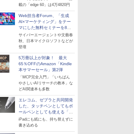
載の「edge 60」は4万4820円
Web担当者Forum、「生成
AI×マーケティング」をテー
マにした無料セミナーを8月
27日にオンライン開催
サイバーエージェントや文藝春
秋、日本マイクロソフトなどが
登壇
5万冊以上が対象！ 最大
65％OFFのAmazon「Kindle
本サマーセール」第2弾
「MCP完全入門」「いちばん
やさしいAIリサーチの教本」な
どAI関連本も多数
エレコム、ゼブラと共同開発
した、タッチペンとしてもボ
ールペンとしても使える「ス
タイラスツーウェイ」発売
iPadにも紙にも、持ち替えずに
書き込める