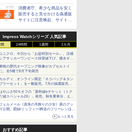
消費者庁、希少な商品を安く
販売すると見せかける偽通販
サイトに注意喚起、サイト名
とドメイン名を公表
Impress Watchシリーズ 人気記事
時間
24時間
1週間
1カ月
ユニクロ、今日から「お盆特別セール」。涼感
シアサッカーワンピース待望値下げ、撥水ギア
ショーツは1990円に
東映の歴代オープニング映像がカプセルトイ
に。全5種で8月下旬発売
カルディ、オンライン限定「ネコバッグ＆タン
ブラーセット」を一般販売。7月の抽選販売の
当選無効分
はやぶさ50％オフの「新幹線eチケット（トク
だ値スペシャル28）」発売。秋冬乗車分、えき
ねっと限定
フェルメール《真珠の耳飾りの少女》展のグッ
ズ公開。図録/ミッフィー/葬送のフリーレンほ
か、注目ブランドコラボが実現
もっと見る
おすすめ記事