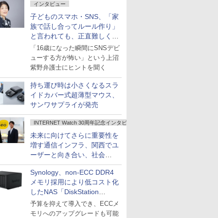
インタビュー
子どものスマホ・SNS、「家
族で話し合ってルール作り」
と言われても、正直難しくな
いですか？
「16歳になった瞬間にSNSデビ
ューする方が怖い」という上沼
紫野弁護士にヒントを聞く
持ち運び時は小さくなるスラ
イドカバー式超薄型マウス、
サンワサプライが発売
INTERNET Watch 30周年記念インタビュー
未来に向けてさらに重要性を
増す通信インフラ、関西でユ
ーザーと向き合い、社会
の“あたらしい”を起動し続け
Synology、non-ECC DDR4
る～オプテージ
メモリ採用により低コスト化
したNAS「DiskStation
neo+」シリーズ
予算を抑えて導入でき、ECCメ
モリへのアップグレードも可能