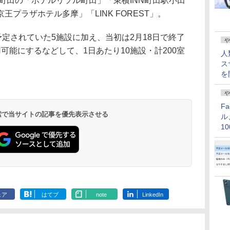
、町田の「ホテルリソル町田」「東横INN町田駅小田
プラザホテル多摩」「LINK FOREST」。
定されていた5施設に加え、当初は2月18日で終了
や
可能にするなどして、1日あたり10施設・計200室
人
ス
を
や
F
 検索で当サイトの記事を優先表示させる
ル
1
価
ェア
はてブ
note
LinkedIn