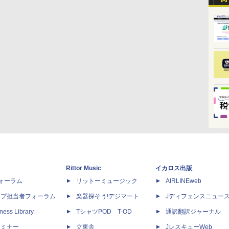
Rittor Music
イカロス出版
dフォーラム
リットーミュージック
AIRLINEweb
ップ担当者フォーラム
楽器探そう!デジマート
Jディフェンスニュー
ness Library
TシャツPOD T-OD
通訳翻訳ジャーナル
セミナー
立東舎
JレスキューWeb