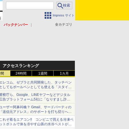
Impress サイト
全カテゴリ
バックナンバー
アクセスランキング
時間
24時間
1週間
1カ月
エレコム、ゼブラと共同開発した、タッチペン
としてもボールペンとしても使える「スタイラ
スツーウェイ」発売 iPadにも紙にも、持ち替
警察庁ら、Google、LINEヤフーなどデジタル
えずに書き込める
広告プラットフォーム5社に「なりすまし詐欺
広告」対策強化を要請 著名人の写真や映像を
ユーザー阿鼻叫喚？ Gmail、サードパーティの
使った投資詐欺などへの対策として
「送信元アドレス」のサポートを打ち切りへ
【やじうまWatch】
これぞ着るエアコン!! コンビニで買える冷凍ペ
ットボトルで体を冷やす山善の水冷ベストがロ
ードバイクにちょうどいい【ぼっち・ざ・ろー