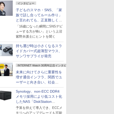
インタビュー
子どものスマホ・SNS、「家
族で話し合ってルール作り」
と言われても、正直難しくな
いですか？
「16歳になった瞬間にSNSデビ
ューする方が怖い」という上沼
紫野弁護士にヒントを聞く
持ち運び時は小さくなるスラ
イドカバー式超薄型マウス、
サンワサプライが発売
INTERNET Watch 30周年記念インタビュー
未来に向けてさらに重要性を
増す通信インフラ、関西でユ
ーザーと向き合い、社会
の“あたらしい”を起動し続け
Synology、non-ECC DDR4
る～オプテージ
メモリ採用により低コスト化
したNAS「DiskStation
neo+」シリーズ
予算を抑えて導入でき、ECCメ
モリへのアップグレードも可能