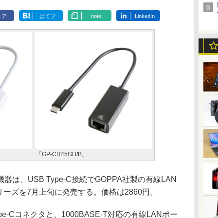
ェア
はてブ
note
LinkedIn
「GP-CR45GH/B」
、USB Type-C接続でGOPPA社製の有線LAN
シリーズを7月上旬に発売する。価格は2860円。
Type-Cコネクタと、1000BASE-T対応の有線LANポー