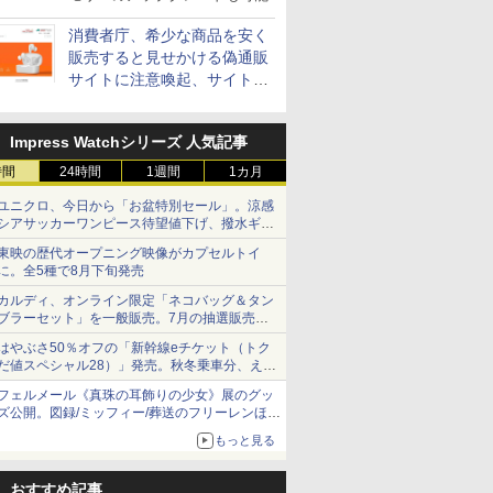
消費者庁、希少な商品を安く
販売すると見せかける偽通販
サイトに注意喚起、サイト名
とドメイン名を公表
Impress Watchシリーズ 人気記事
時間
24時間
1週間
1カ月
ユニクロ、今日から「お盆特別セール」。涼感
シアサッカーワンピース待望値下げ、撥水ギア
ショーツは1990円に
東映の歴代オープニング映像がカプセルトイ
に。全5種で8月下旬発売
カルディ、オンライン限定「ネコバッグ＆タン
ブラーセット」を一般販売。7月の抽選販売の
当選無効分
はやぶさ50％オフの「新幹線eチケット（トク
だ値スペシャル28）」発売。秋冬乗車分、えき
ねっと限定
フェルメール《真珠の耳飾りの少女》展のグッ
ズ公開。図録/ミッフィー/葬送のフリーレンほ
か、注目ブランドコラボが実現
もっと見る
おすすめ記事