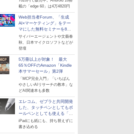
7820円で販売中。Android 16搭
載の「edge 60」は4万4820円
Web担当者Forum、「生成
AI×マーケティング」をテー
マにした無料セミナーを8月
27日にオンライン開催
サイバーエージェントや文藝春
秋、日本マイクロソフトなどが
登壇
5万冊以上が対象！ 最大
65％OFFのAmazon「Kindle
本サマーセール」第2弾
「MCP完全入門」「いちばん
やさしいAIリサーチの教本」な
どAI関連本も多数
エレコム、ゼブラと共同開発
した、タッチペンとしてもボ
ールペンとしても使える「ス
タイラスツーウェイ」発売
iPadにも紙にも、持ち替えずに
書き込める