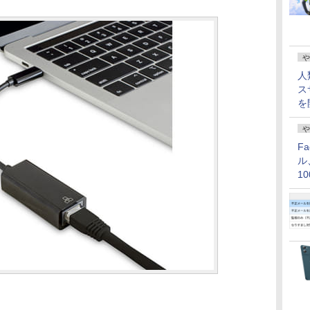
や
人
ス
を
や
F
ル
1
価