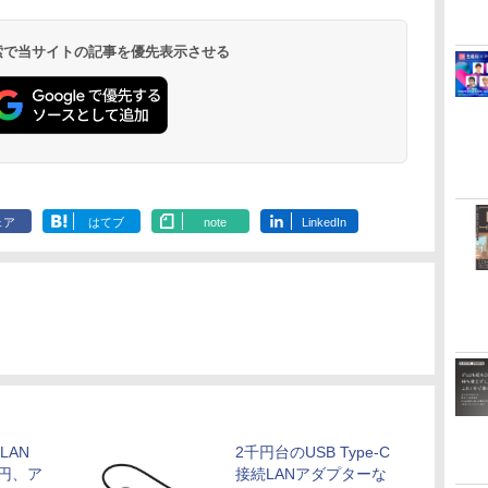
 検索で当サイトの記事を優先表示させる
ェア
はてブ
note
LinkedIn
LAN
2千円台のUSB Type-C
円、ア
接続LANアダプターな