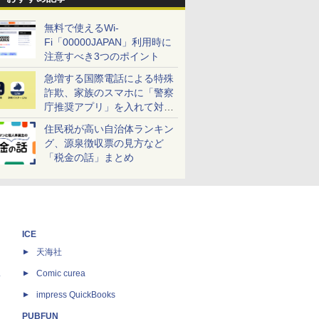
無料で使えるWi-
Fi「00000JAPAN」利用時に
注意すべき3つのポイント
急増する国際電話による特殊
詐欺、家族のスマホに「警察
庁推奨アプリ」を入れて対策
しよう！
住民税が高い自治体ランキン
グ、源泉徴収票の見方など
「税金の話」まとめ
ICE
天海社
ス
Comic curea
impress QuickBooks
PUBFUN