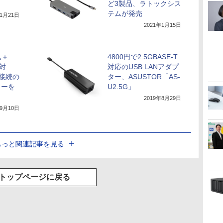
ど3製品、ラトックシス
テムが発売
年1月21日
2021年1月15日
信＋
4800円で2.5GBASE-T
対
対応のUSB LANアダプ
C接続の
ター、ASUSTOR「AS-
ターを
U2.5G」
2019年8月29日
年9月10日
もっと関連記事を見る
トップページに戻る