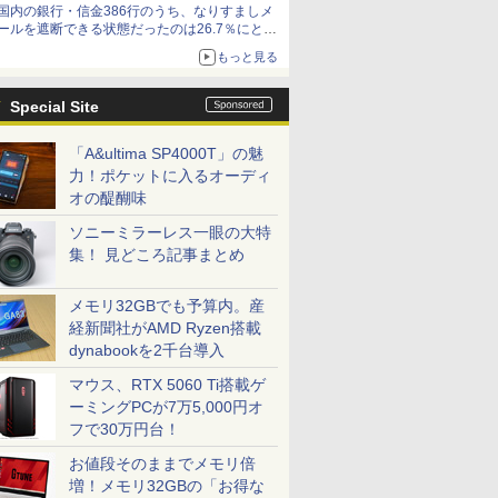
国内の銀行・信金386行のうち、なりすましメ
ど！その14】【空いた時間でなにしてる？】
ールを遮断できる状態だったのは26.7％にとど
まる～GMOブランドセキュリティ調査
もっと見る
Special Site
「A&ultima SP4000T」の魅
力！ポケットに入るオーディ
オの醍醐味
ソニーミラーレス一眼の大特
集！ 見どころ記事まとめ
メモリ32GBでも予算内。産
経新聞社がAMD Ryzen搭載
dynabookを2千台導入
マウス、RTX 5060 Ti搭載ゲ
ーミングPCが7万5,000円オ
フで30万円台！
お値段そのままでメモリ倍
増！メモリ32GBの「お得な