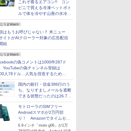
これぞ着るエアコン!! コン
ビニで買える冷凍ペットボト
ルで体を冷やす山善の水冷ベ
ストがロードバイクにちょう
じうまWatch
どいい【ぼっち・ざ・ろー
ど！その14】
類はもうお呼びじゃない？ 米ニュー
サイトがAIクローラー対象の広告配信
開始
じうまWatch
acebookの偽コメントは1000件287ド
、YouTubeの偽チャンネル登録は
000人78ドル…人気を捏造するための
格リストが公開中
国内の銀行・信金386行のう
ち、なりすましメールを遮断
できる状態だったのは26.7％
にとどまる～GMOブランド
モトローラのSIMフリー
セキュリティ調査
Androidスマホが2万円切
り！ Amazonでタイムセー
ル
6.9インチ「moto g06」が1万