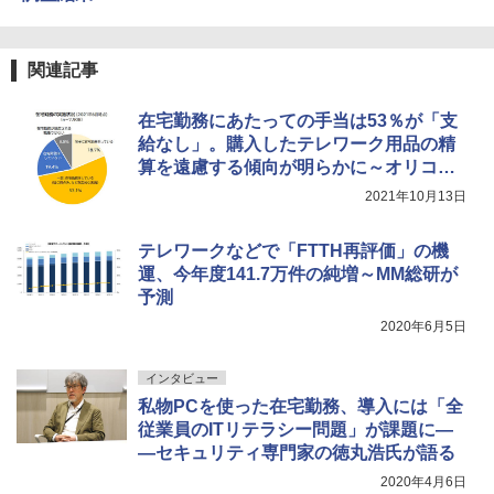
関連記事
在宅勤務にあたっての手当は53％が「支
給なし」。購入したテレワーク用品の精
算を遠慮する傾向が明らかに～オリコン
調べ
2021年10月13日
テレワークなどで「FTTH再評価」の機
運、今年度141.7万件の純増～MM総研が
予測
2020年6月5日
インタビュー
私物PCを使った在宅勤務、導入には「全
従業員のITリテラシー問題」が課題に―
―セキュリティ専門家の徳丸浩氏が語る
2020年4月6日