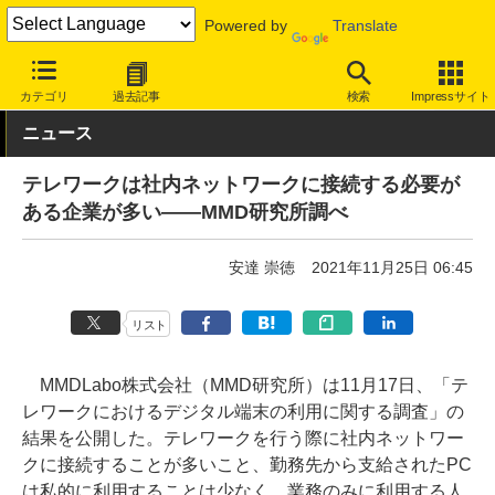
Powered by
Translate
INTERNET Watch
トピック
仕事/働き方
テレワーク
カテゴリ
過去記事
検索
Impressサイト
ニュース
テレワークは社内ネットワークに接続する必要が
ある企業が多い――MMD研究所調べ
安達 崇徳
2021年11月25日 06:45
リスト
MMDLabo株式会社（MMD研究所）は11月17日、「テ
レワークにおけるデジタル端末の利用に関する調査」の
結果を公開した。テレワークを行う際に社内ネットワー
クに接続することが多いこと、勤務先から支給されたPC
は私的に利用することは少なく、業務のみに利用する人