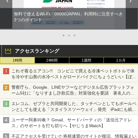
無料で使えるWi-Fi「00000JAPAN」利用時に注意すべき
3つのポイント
●
●
●
アクセスランキング
1時間
24時間
1週間
1カ月
これぞ着るエアコン!! コンビニで買える冷凍ペットボトルで体
を冷やす山善の水冷ベストがロードバイクにちょうどいい【ぼっ
ち・ざ・ろーど！その14】【空いた時間でなにしてる？】
警察庁ら、Google、LINEヤフーなどデジタル広告プラットフォ
ーム5社に「なりすまし詐欺広告」対策強化を要請 著名人の写
真や映像を使った投資詐欺などへの対策として
エレコム、ゼブラと共同開発した、タッチペンとしてもボールペ
ンとしても使える「スタイラスツーウェイ」発売 iPadにも紙に
も、持ち替えずに書き込める
ユーザー阿鼻叫喚？ Gmail、サードパーティの「送信元アドレ
ス」のサポートを打ち切りへ【やじうまWatch】
不正アクセスを受けていた将棋連盟のサイトが復旧、情報漏えい