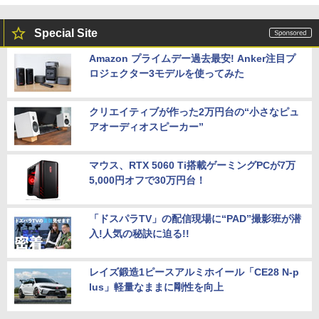
Special Site
Amazon プライムデー過去最安! Anker注目プ
ロジェクター3モデルを使ってみた
クリエイティブが作った2万円台の“小さなピュ
アオーディオスピーカー”
マウス、RTX 5060 Ti搭載ゲーミングPCが7万
5,000円オフで30万円台！
「ドスパラTV」の配信現場に“PAD”撮影班が潜
入!人気の秘訣に迫る!!
レイズ鍛造1ピースアルミホイール「CE28 N-p
lus」軽量なままに剛性を向上