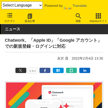
Powered by
Translate
INTERNET Watch
サービス/ソフト
ソフトウェア
ビジネスソフ
カテゴリ
過去記事
検索
Impressサイト
ニュース
Chatwork、「Apple ID」「Google アカウント」
での新規登録・ログインに対応
永沢 茂
2022年2月4日 13:35
リスト