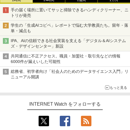
1時間
24時間
1週間
1カ月
手の届く場所に置いてサッと掃除できるハンディクリーナー、ニ
トリが発売
学生の「生成AIコピペ」レポートで悩む大学教員たち。留年・落
単・減点も
IPA、AIの信頼できる社会実装を支える「デジタル＆AIシステム
ズ・デザインセンター」新設
共同通信に不正アクセス。職員・加盟社・取引先などの情報
6000件が漏えいした可能性
総務省、初学者向け「社会人のためのデータサイエンス入門」リ
ニューアル開講
もっと見る
INTERNET Watch をフォローする