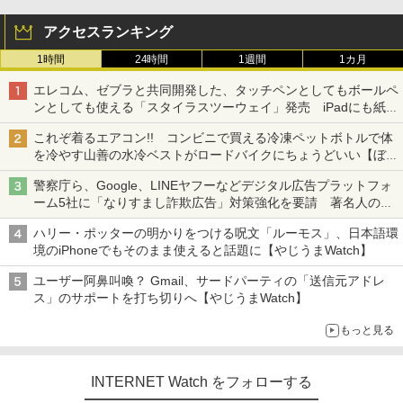
アクセスランキング
1時間
24時間
1週間
1カ月
エレコム、ゼブラと共同開発した、タッチペンとしてもボールペ
ンとしても使える「スタイラスツーウェイ」発売 iPadにも紙に
も、持ち替えずに書き込める
これぞ着るエアコン!! コンビニで買える冷凍ペットボトルで体
を冷やす山善の水冷ベストがロードバイクにちょうどいい【ぼっ
ち・ざ・ろーど！その14】【空いた時間でなにしてる？】
警察庁ら、Google、LINEヤフーなどデジタル広告プラットフォ
ーム5社に「なりすまし詐欺広告」対策強化を要請 著名人の写
真や映像を使った投資詐欺などへの対策として
ハリー・ポッターの明かりをつける呪文「ルーモス」、日本語環
境のiPhoneでもそのまま使えると話題に【やじうまWatch】
ユーザー阿鼻叫喚？ Gmail、サードパーティの「送信元アドレ
ス」のサポートを打ち切りへ【やじうまWatch】
もっと見る
INTERNET Watch をフォローする