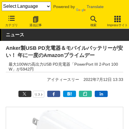
Powered by
Translate
INTERNET Watch
セール情報
Amazon
カテゴリ
過去記事
検索
Impressサイト
ニュース
Anker製USB PD充電器＆モバイルバッテリーが安
い！ 年に一度のAmazonプライムデー
最大100Wの高出力USB PD充電器「PowerPort III 2-Port 100
W」が5942円
アイティースリー
2022年7月12日 13:33
リスト