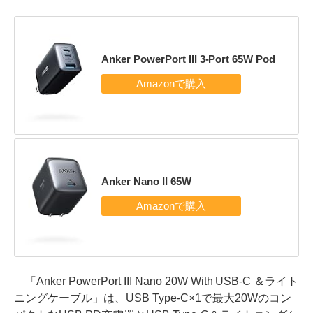
Anker PowerPort III 3-Port 65W Pod
Anker Nano II 65W
「Anker PowerPort III Nano 20W With USB-C ＆ライト
ニングケーブル」は、USB Type-C×1で最大20Wのコン