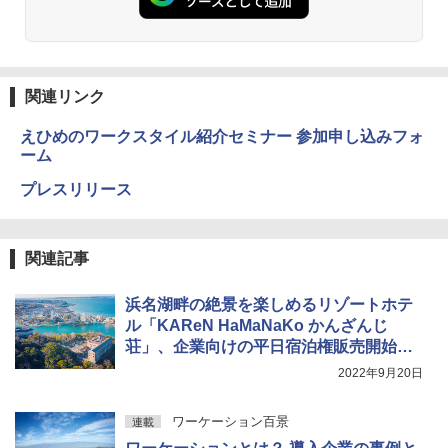
関連リンク
えひめのワークスタイル紹介セミナー 参加申し込みフォ
ーム
プレスリリース
関連記事
浜名湖畔の絶景を楽しめるリゾートホテ
ル「KAReN HaMaNaKo かんざんじ
荘」、企業向けの平日宿泊権販売開始。
健康＋ワーケーションの新スタイルを提
2022年9月20日
案
ワーケーション百景
連載