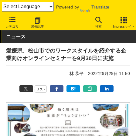
Powered by
Translate
INTERNET Watch
トピック
仕事/働き方
ワーケーション
カテゴリ
過去記事
検索
Impressサイト
ニュース
愛媛県、松山市でのワークスタイルを紹介する企
業向けオンラインセミナーを9月30日に実施
林 恭平
2022年9月29日 11:50
リスト