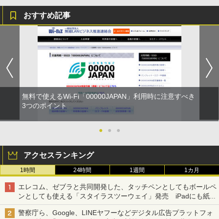
おすすめ記事
無料で使えるWi-Fi「00000JAPAN」利用時に注意すべき
3つのポイント
●
●
●
アクセスランキング
1時間
24時間
1週間
1カ月
エレコム、ゼブラと共同開発した、タッチペンとしてもボールペ
ンとしても使える「スタイラスツーウェイ」発売 iPadにも紙に
も、持ち替えずに書き込める
警察庁ら、Google、LINEヤフーなどデジタル広告プラットフォ