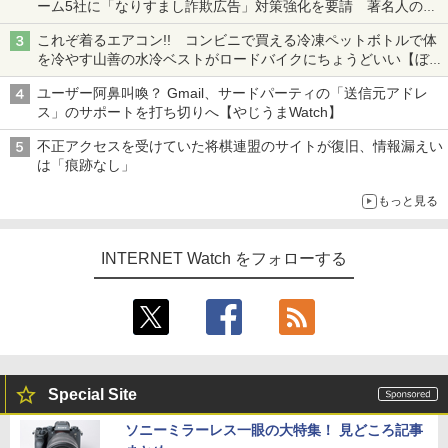
ーム5社に「なりすまし詐欺広告」対策強化を要請 著名人の写
真や映像を使った投資詐欺などへの対策として
これぞ着るエアコン!! コンビニで買える冷凍ペットボトルで体
を冷やす山善の水冷ベストがロードバイクにちょうどいい【ぼっ
ち・ざ・ろーど！その14】【空いた時間でなにしてる？】
ユーザー阿鼻叫喚？ Gmail、サードパーティの「送信元アドレ
ス」のサポートを打ち切りへ【やじうまWatch】
不正アクセスを受けていた将棋連盟のサイトが復旧、情報漏えい
は「痕跡なし」
もっと見る
INTERNET Watch をフォローする
Special Site
ソニーミラーレス一眼の大特集！ 見どころ記事