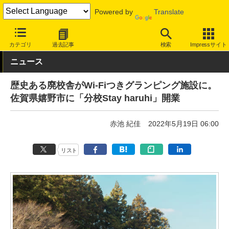
Powered by
Translate
INTERNET Watch
トピック
仕事/働き方
ワーケーション
カテゴリ
過去記事
検索
Impressサイト
ニュース
歴史ある廃校舎がWi-Fiつきグランピング施設に。
佐賀県嬉野市に「分校Stay haruhi」開業
赤池 紀佳
2022年5月19日 06:00
リスト