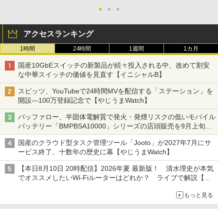
●
●
●
アクセスランキング
1時間
24時間
1週間
1カ月
国産10GbEスイッチの新製品が続々投入される中、改めて割安
な中華スイッチの価値を見直す【イニシャルB】
スピッツ、YouTubeで24時間MVを配信する「ステーション」を
開設―100万登録記念で【やじうまWatch】
バッファロー、半固体電解質で発火・発煙リスクの低いモバイル
バッテリー「BMPBSA10000」シリーズの店頭販売を9月上旬に
開始
国産のクラウド型タスク管理ツール「Jooto」が2027年7月にサ
ービス終了、十数年の歴史に幕【やじうまWatch】
【本日8月10日 20時配信】2026年夏 最新版！ 清水理史が本気
でオススメしたいWi-Fiルーターはどれか？ ライブで解説【清
水理史の「イニシャルB」チャンネル】
もっと見る