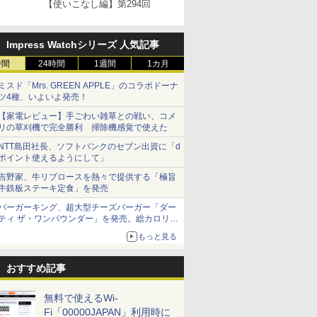
【使いこなし編】第294回
Impress Watchシリーズ 人気記事
時間
24時間
1週間
1カ月
ミスド「Mrs. GREEN APPLE」のコラボドーナ
ツ4種、いよいよ発売！
【家電レビュー】手ごわい雑草との戦い、コメ
リの草刈機で完全勝利 掃除機感覚で使えた
NTT島田社長、ソフトバンクのセブン出資に「d
ポイント使えるようにして」
吉野家、牛リブロースを熱々で提供する「極旨
牛鉄板ステーキ定食」を発売
バーガーキング、超大型チーズバーガー「ダー
ティ ザ・ワンパウンダー」を発売。総カロリー
約1656kcal、総重量約527g！
もっと見る
おすすめ記事
無料で使えるWi-
Fi「00000JAPAN」利用時に