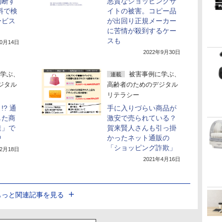
判断す
悪質なショッピングサ
料で検
イトの被害。コピー品
ービス
が出回り正規メーカー
に苦情が殺到するケー
スも
10月14日
2022年9月30日
学ぶ、
被害事例に学ぶ、
連載
ジタル
高齢者のためのデジタル
リテラシー
? 通
手に入りづらい商品が
した商
激安で売られている？
達」で
賀来賢人さんも引っ掛
中
かったネット通販の
「ショッピング詐欺」
年2月18日
2021年4月16日
もっと関連記事を見る