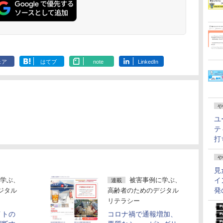
ェア
はてブ
note
LinkedIn
や
ユ
テ
打
や
見
イ
学ぶ、
被害事例に学ぶ、
連載
発
ジタル
高齢者のためのデジタル
リテラシー
イトの
コロナ禍で通報増加、