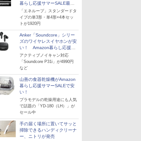
暮らし応援サマーSALE最終
日
「エネループ」スタンダードタ
イプの単3形・単4形×4本セッ
トが1920円
Anker「Soundcore」シリー
ズのワイヤレスイヤホンが安
い！ Amazon暮らし応援サ
マーSALE
アクティブノイキャン対応
「Soundcore P31i」が4990円
など
山善の食器乾燥機がAmazon
暮らし応援サマーSALEで安
い！
プラモデルの乾燥用途にも人気
で話題の「YD-180（LH）」が
セール中
手の届く場所に置いてサッと
掃除できるハンディクリーナ
ー、ニトリが発売