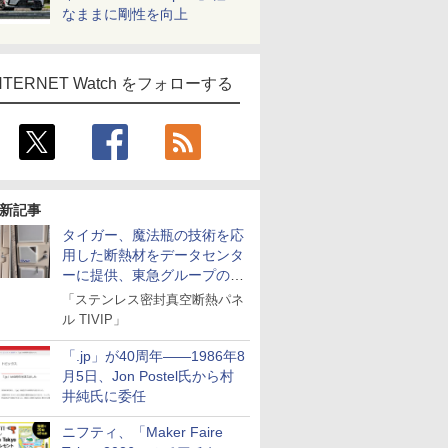
なままに剛性を向上
NTERNET Watch をフォローする
新記事
タイガー、魔法瓶の技術を応
用した断熱材をデータセンタ
ーに提供、東急グループの実
証実験で
「ステンレス密封真空断熱パネ
ル TIVIP」
「.jp」が40周年――1986年8
月5日、Jon Postel氏から村
井純氏に委任
ニフティ、「Maker Faire