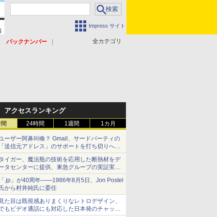
Impress サイト
全カテゴリ
バックナンバー
アクセスランキング
時間
24時間
1週間
1カ月
ユーザー阿鼻叫喚？ Gmail、サードパーティの
「送信元アドレス」のサポートを打ち切りへ
【やじうまWatch】
タイガー、魔法瓶の技術を応用した断熱材をデ
ータセンターに提供、東急グループの実証実験
で 「ステンレス密封真空断熱パネル TIVIP」
「.jp」が40周年――1986年8月5日、Jon Postel
氏から村井純氏に委任
見た目は既視感ありまくりなレトロデザイン、
でもビデオ通話にも対応した日本発のチャット
アプリが登場【やじうまWatch】