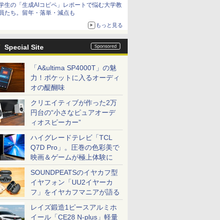
学生の「生成AIコピペ」レポートで悩む大学教
員たち。留年・落単・減点も
もっと見る
Special Site
「A&ultima SP4000T」の魅
力！ポケットに入るオーディ
オの醍醐味
クリエイティブが作った2万
円台の“小さなピュアオーデ
ィオスピーカー”
ハイグレードテレビ「TCL
Q7D Pro」。圧巻の色彩美で
映画＆ゲームが極上体験に
SOUNDPEATSのイヤカフ型
イヤフォン「UU2イヤーカ
フ」をイヤカフマニアが語る
レイズ鍛造1ピースアルミホ
イール「CE28 N-plus」軽量