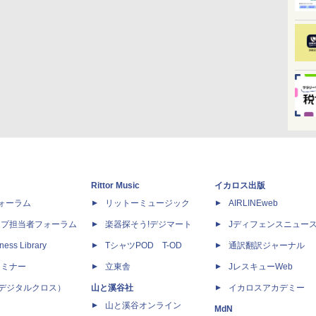
Rittor Music
イカロス出版
dフォーラム
リットーミュージック
AIRLINEweb
ップ担当者フォーラム
楽器探そう!デジマート
Jディフェンスニュー
ness Library
TシャツPOD T-OD
通訳翻訳ジャーナル
セミナー
立東舎
JレスキューWeb
 X（デジタルクロス）
山と溪谷社
イカロスアカデミー
山と溪谷オンライン
MdN