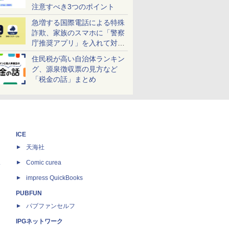
注意すべき3つのポイント
急増する国際電話による特殊
詐欺、家族のスマホに「警察
庁推奨アプリ」を入れて対策
しよう！
住民税が高い自治体ランキン
グ、源泉徴収票の見方など
「税金の話」まとめ
ICE
天海社
ス
Comic curea
impress QuickBooks
PUBFUN
パブファンセルフ
IPGネットワーク