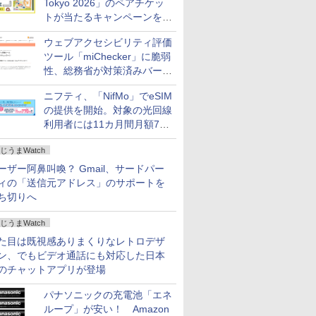
Tokyo 2026」のペアチケッ
トが当たるキャンペーンをX
で実施。8月16日まで
ウェブアクセシビリティ評価
ツール「miChecker」に脆弱
性、総務省が対策済みバージ
ョンへの更新を呼び掛け
ニフティ、「NifMo」でeSIM
の提供を開始。対象の光回線
利用者には11カ月間月額770
円割引のキャンペーン
じうまWatch
ーザー阿鼻叫喚？ Gmail、サードパー
ィの「送信元アドレス」のサポートを
ち切りへ
じうまWatch
た目は既視感ありまくりなレトロデザ
ン、でもビデオ通話にも対応した日本
のチャットアプリが登場
パナソニックの充電池「エネ
ループ」が安い！ Amazon