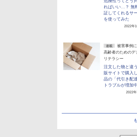
危険性ってどう
ればいい…？ 無
証してくれるサ
を使ってみた
2022年
被害事例に
連載
高齢者のためのデ
リテラシー
注文した物と違う!
販サイトで購入
品の「代引き配
トラブルが増加
2022