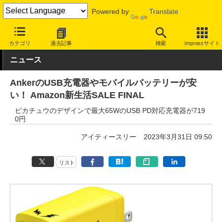
Powered by
Translate
INTERNET Watch
セール情報
Amazon
カテゴリ
過去記事
検索
Impressサイト
ニュース
AnkerのUSB充電器やモバイルバッテリーが安
い！ Amazon新生活SALE FINAL
ピカチュウのデザインで最大65WのUSB PD対応充電器が719
0円
アイティースリー
2023年3月31日 09:50
リスト