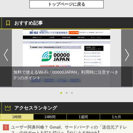
トップページに戻る
おすすめ記事
無料で使えるWi-Fi「00000JAPAN」利用時に注意すべき
3つのポイント
●
●
●
アクセスランキング
1時間
24時間
1週間
1カ月
ユーザー阿鼻叫喚？ Gmail、サードパーティの「送信元アドレ
ス」のサポートを打ち切りへ【やじうまWatch】