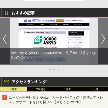
おすすめ記事
無料で使えるWi-Fi「00000JAPAN」利用時に注意すべき
3つのポイント
●
●
●
アクセスランキング
1時間
24時間
1週間
1カ月
ユーザー阿鼻叫喚？ Gmail、サードパーティの「送信元アドレ
ス」のサポートを打ち切りへ【やじうまWatch】