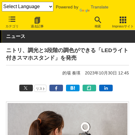
Powered by
Translate
INTERNET Watch
トピック
仕事/働き方
ワークスペース
カテゴリ
過去記事
検索
Impressサイト
ニュース
ニトリ、調光と3段階の調色ができる「LEDライト
付きスマホスタンド」を発売
的場 奏瑛
2023年10月30日 12:45
リスト