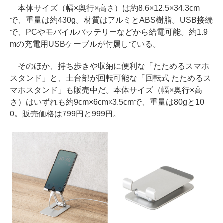
本体サイズ（幅×奥行×高さ）は約8.6×12.5×34.3cm
で、重量は約430g。材質はアルミとABS樹脂。USB接続
で、PCやモバイルバッテリーなどから給電可能。約1.9
mの充電用USBケーブルが付属している。
そのほか、持ち歩きや収納に便利な「たためるスマホ
スタンド」と、土台部が回転可能な「回転式 たためるス
マホスタンド」も販売中だ。本体サイズ（幅×奥行×高
さ）はいずれも約9cm×6cm×3.5cmで、重量は80gと10
0。販売価格は799円と999円。