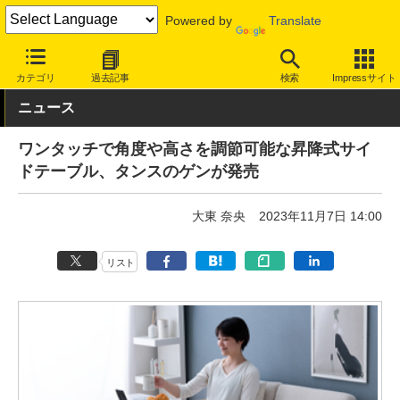
Powered by
Translate
INTERNET Watch
トピック
仕事/働き方
ワークスペース
カテゴリ
過去記事
検索
Impressサイト
ニュース
ワンタッチで角度や高さを調節可能な昇降式サイ
ドテーブル、タンスのゲンが発売
大東 奈央
2023年11月7日 14:00
リスト