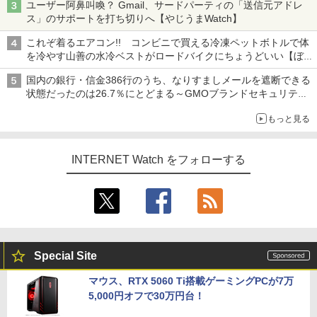
ユーザー阿鼻叫喚？ Gmail、サードパーティの「送信元アドレ
ス」のサポートを打ち切りへ【やじうまWatch】
これぞ着るエアコン!! コンビニで買える冷凍ペットボトルで体
を冷やす山善の水冷ベストがロードバイクにちょうどいい【ぼっ
ち・ざ・ろーど！その14】【空いた時間でなにしてる？】
国内の銀行・信金386行のうち、なりすましメールを遮断できる
状態だったのは26.7％にとどまる～GMOブランドセキュリティ
調査
もっと見る
INTERNET Watch をフォローする
Special Site
マウス、RTX 5060 Ti搭載ゲーミングPCが7万
5,000円オフで30万円台！