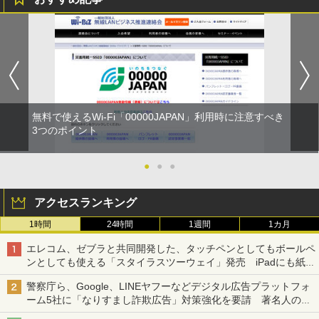
無料で使えるWi-Fi「00000JAPAN」利用時に注意すべき
3つのポイント
●
●
●
アクセスランキング
1時間
24時間
1週間
1カ月
エレコム、ゼブラと共同開発した、タッチペンとしてもボールペ
ンとしても使える「スタイラスツーウェイ」発売 iPadにも紙に
も、持ち替えずに書き込める
警察庁ら、Google、LINEヤフーなどデジタル広告プラットフォ
ーム5社に「なりすまし詐欺広告」対策強化を要請 著名人の写
真や映像を使った投資詐欺などへの対策として