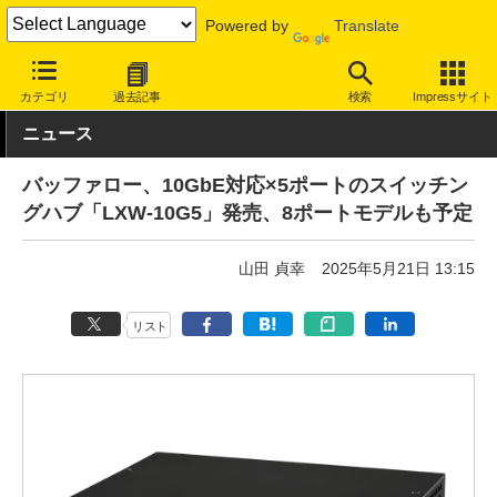
Powered by
Translate
INTERNET Watch
トピック
10GbE
カテゴリ
過去記事
検索
Impressサイト
ニュース
バッファロー、10GbE対応×5ポートのスイッチン
グハブ「LXW-10G5」発売、8ポートモデルも予定
山田 貞幸
2025年5月21日 13:15
リスト