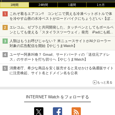
1時間
24時間
1週間
1カ月
これぞ着るエアコン!! コンビニで買える冷凍ペットボトルで体
を冷やす山善の水冷ベストがロードバイクにちょうどいい【ぼっ
ち・ざ・ろーど！その14】【空いた時間でなにしてる？】
エレコム、ゼブラと共同開発した、タッチペンとしてもボールペ
ンとしても使える「スタイラスツーウェイ」発売 iPadにも紙に
も、持ち替えずに書き込める
人類はもうお呼びじゃない？ 米ニュースサイトがAIクローラー
対象の広告配信を開始【やじうまWatch】
ユーザー阿鼻叫喚？ Gmail、サードパーティの「送信元アドレ
ス」のサポートを打ち切りへ【やじうまWatch】
消費者庁、希少な商品を安く販売すると見せかける偽通販サイト
に注意喚起、サイト名とドメイン名を公表
もっと見る
INTERNET Watch をフォローする