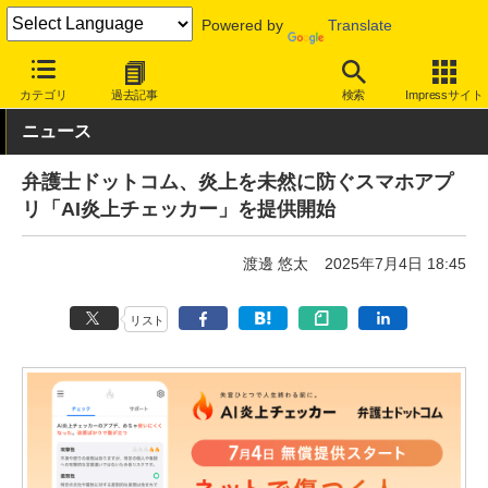
Powered by
Translate
INTERNET Watch
サービス/ソフト
ソフトウェア
スマートフォ
カテゴリ
過去記事
検索
Impressサイト
ニュース
弁護士ドットコム、炎上を未然に防ぐスマホアプ
リ「AI炎上チェッカー」を提供開始
渡邊 悠太
2025年7月4日 18:45
リスト