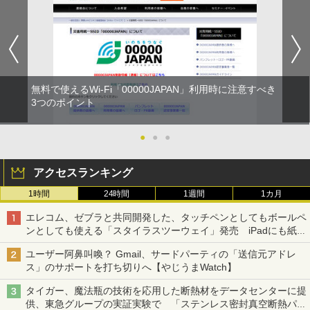
無料で使えるWi-Fi「00000JAPAN」利用時に注意すべき
3つのポイント
●
●
●
アクセスランキング
1時間
24時間
1週間
1カ月
エレコム、ゼブラと共同開発した、タッチペンとしてもボールペ
ンとしても使える「スタイラスツーウェイ」発売 iPadにも紙に
も、持ち替えずに書き込める
ユーザー阿鼻叫喚？ Gmail、サードパーティの「送信元アドレ
ス」のサポートを打ち切りへ【やじうまWatch】
タイガー、魔法瓶の技術を応用した断熱材をデータセンターに提
供、東急グループの実証実験で 「ステンレス密封真空断熱パネ