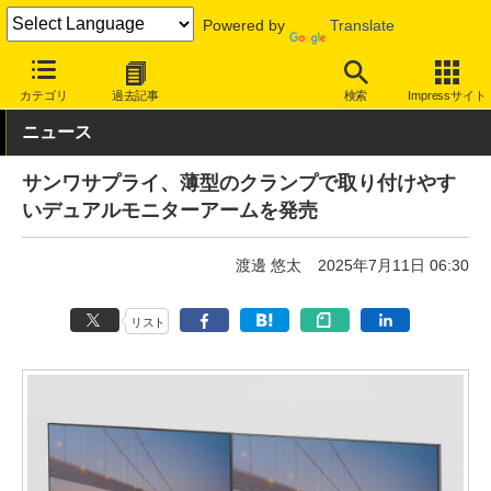
Powered by
Translate
INTERNET Watch
ハードウェア
周辺機器
カテゴリ
過去記事
検索
Impressサイト
ニュース
サンワサプライ、薄型のクランプで取り付けやす
いデュアルモニターアームを発売
渡邊 悠太
2025年7月11日 06:30
リスト