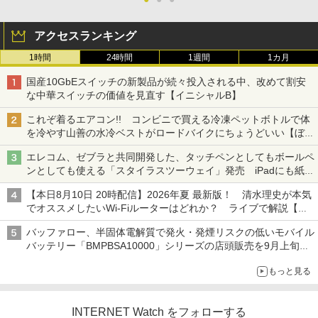
アクセスランキング
1時間
24時間
1週間
1カ月
国産10GbEスイッチの新製品が続々投入される中、改めて割安
な中華スイッチの価値を見直す【イニシャルB】
これぞ着るエアコン!! コンビニで買える冷凍ペットボトルで体
を冷やす山善の水冷ベストがロードバイクにちょうどいい【ぼっ
ち・ざ・ろーど！その14】【空いた時間でなにしてる？】
エレコム、ゼブラと共同開発した、タッチペンとしてもボールペ
ンとしても使える「スタイラスツーウェイ」発売 iPadにも紙に
も、持ち替えずに書き込める
【本日8月10日 20時配信】2026年夏 最新版！ 清水理史が本気
でオススメしたいWi-Fiルーターはどれか？ ライブで解説【清
水理史の「イニシャルB」チャンネル】
バッファロー、半固体電解質で発火・発煙リスクの低いモバイル
バッテリー「BMPBSA10000」シリーズの店頭販売を9月上旬に
開始
もっと見る
INTERNET Watch をフォローする