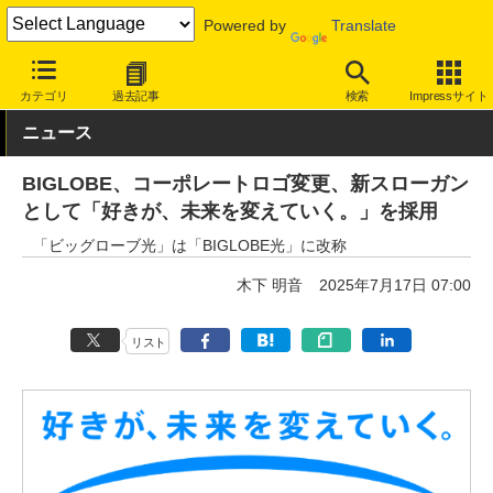
Powered by
Translate
INTERNET Watch
トピック
業界動向
企業
カテゴリ
過去記事
検索
Impressサイト
ニュース
BIGLOBE、コーポレートロゴ変更、新スローガン
として「好きが、未来を変えていく。」を採用
「ビッグローブ光」は「BIGLOBE光」に改称
木下 明音
2025年7月17日 07:00
リスト