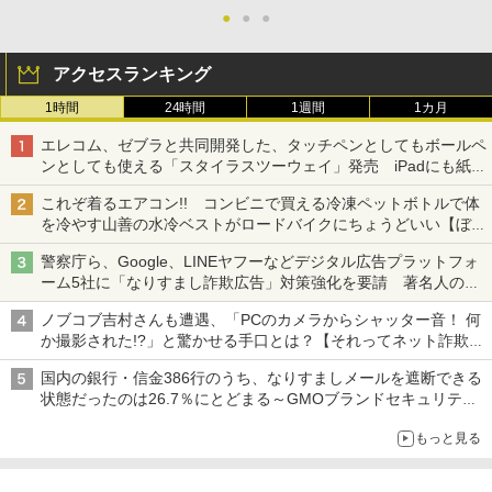
●
●
●
アクセスランキング
1時間
24時間
1週間
1カ月
エレコム、ゼブラと共同開発した、タッチペンとしてもボールペ
ンとしても使える「スタイラスツーウェイ」発売 iPadにも紙に
も、持ち替えずに書き込める
これぞ着るエアコン!! コンビニで買える冷凍ペットボトルで体
を冷やす山善の水冷ベストがロードバイクにちょうどいい【ぼっ
ち・ざ・ろーど！その14】【空いた時間でなにしてる？】
警察庁ら、Google、LINEヤフーなどデジタル広告プラットフォ
ーム5社に「なりすまし詐欺広告」対策強化を要請 著名人の写
真や映像を使った投資詐欺などへの対策として
ノブコブ吉村さんも遭遇、「PCのカメラからシャッター音！ 何
か撮影された!?」と驚かせる手口とは？【それってネット詐欺で
すよ！】
国内の銀行・信金386行のうち、なりすましメールを遮断できる
状態だったのは26.7％にとどまる～GMOブランドセキュリティ
調査
もっと見る