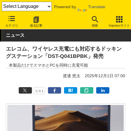
Powered by
Translate
INTERNET Watch
ハードウェア
周辺機器
カテゴリ
過去記事
検索
Impressサイト
ニュース
エレコム、ワイヤレス充電にも対応するドッキン
グステーション「DST-Q041BPBK」発売
本製品だけでスマホとPCを同時に充電可能
渡邊 悠太
2025年12月1日 07:00
リスト