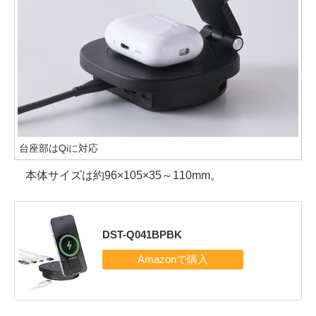
台座部はQiに対応
本体サイズは約96×105×35～110mm。
DST-Q041BPBK