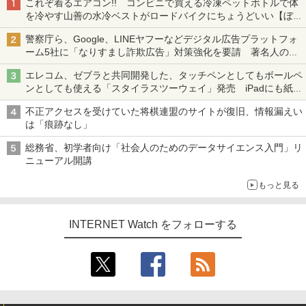
これぞ着るエアコン!! コンビニで買える冷凍ペットボトルで体
を冷やす山善の水冷ベストがロードバイクにちょうどいい【ぼっ
ち・ざ・ろーど！その14】【空いた時間でなにしてる？】
警察庁ら、Google、LINEヤフーなどデジタル広告プラットフォ
ーム5社に「なりすまし詐欺広告」対策強化を要請 著名人の写
真や映像を使った投資詐欺などへの対策として
エレコム、ゼブラと共同開発した、タッチペンとしてもボールペ
ンとしても使える「スタイラスツーウェイ」発売 iPadにも紙に
も、持ち替えずに書き込める
不正アクセスを受けていた将棋連盟のサイトが復旧、情報漏えい
は「痕跡なし」
総務省、初学者向け「社会人のためのデータサイエンス入門」リ
ニューアル開講
もっと見る
INTERNET Watch をフォローする