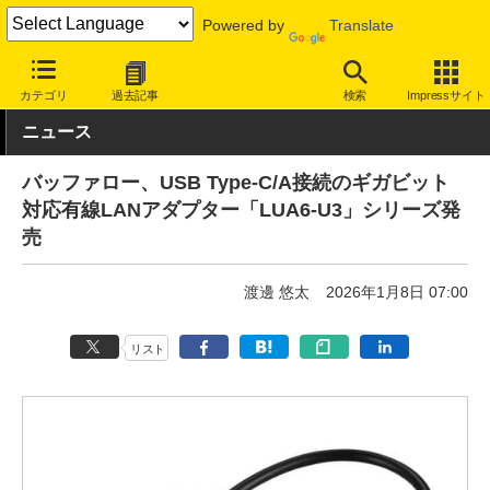
Powered by
Translate
INTERNET Watch
ハードウェア
LAN機器
その他
カテゴリ
過去記事
検索
Impressサイト
ニュース
バッファロー、USB Type-C/A接続のギガビット
対応有線LANアダプター「LUA6-U3」シリーズ発
売
渡邊 悠太
2026年1月8日 07:00
リスト