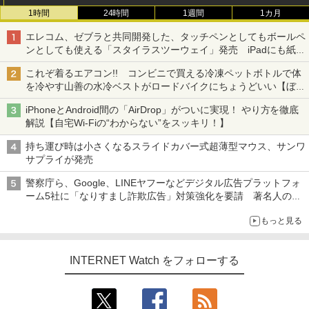
1時間
24時間
1週間
1カ月
エレコム、ゼブラと共同開発した、タッチペンとしてもボールペ
ンとしても使える「スタイラスツーウェイ」発売 iPadにも紙に
も、持ち替えずに書き込める
これぞ着るエアコン!! コンビニで買える冷凍ペットボトルで体
を冷やす山善の水冷ベストがロードバイクにちょうどいい【ぼっ
ち・ざ・ろーど！その14】【空いた時間でなにしてる？】
iPhoneとAndroid間の「AirDrop」がついに実現！ やり方を徹底
解説【自宅Wi-Fiの“わからない”をスッキリ！】
持ち運び時は小さくなるスライドカバー式超薄型マウス、サンワ
サプライが発売
警察庁ら、Google、LINEヤフーなどデジタル広告プラットフォ
ーム5社に「なりすまし詐欺広告」対策強化を要請 著名人の写
真や映像を使った投資詐欺などへの対策として
もっと見る
INTERNET Watch をフォローする