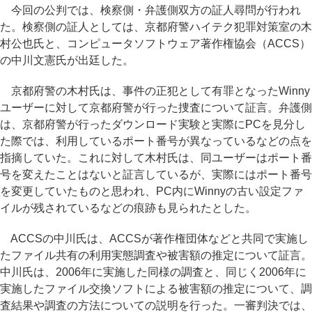
今回の公判では、検察側・弁護側双方の証人尋問が行われ
た。検察側の証人としては、京都府警ハイテク犯罪対策室の木
村公也氏と、コンピュータソフトウェア著作権協会（ACCS）
の中川文憲氏が出廷した。
京都府警の木村氏は、事件の正犯として有罪となったWinny
ユーザーに対して京都府警が行った捜査について証言。弁護側
は、京都府警が行ったダウンロード実験と実際にPCを見分し
た際では、利用しているポート番号が異なっているなどの点を
指摘していた。これに対して木村氏は、同ユーザーはポート番
号を変えたことはないと証言しているが、実際にはポート番号
を変更していたものと思われ、PC内にWinnyの古い設定ファ
イルが残されているなどの痕跡も見られたとした。
ACCSの中川氏は、ACCSが著作権団体などと共同で実施し
たファイル共有の利用実態調査や被害額の推定について証言。
中川氏は、2006年に実施した同様の調査と、同じく2006年に
実施したファイル交換ソフトによる被害額の推定について、調
査結果や調査の方法についての説明を行った。一審判決では、