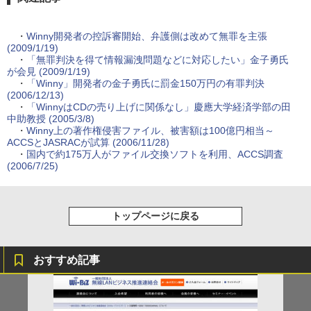
・
Winny開発者の控訴審開始、弁護側は改めて無罪を主張
(2009/1/19)
・
「無罪判決を得て情報漏洩問題などに対応したい」金子勇氏
が会見 (2009/1/19)
・
「Winny」開発者の金子勇氏に罰金150万円の有罪判決
(2006/12/13)
・
「WinnyはCDの売り上げに関係なし」慶應大学経済学部の田
中助教授 (2005/3/8)
・
Winny上の著作権侵害ファイル、被害額は100億円相当～
ACCSとJASRACが試算 (2006/11/28)
・
国内で約175万人がファイル交換ソフトを利用、ACCS調査
(2006/7/25)
トップページに戻る
おすすめ記事