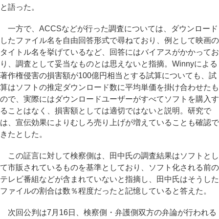
と語った。
一方で、ACCSなどが行った調査については、ダウンロード
したファイル名を自由回答形式で尋ねており、例として映画の
タイトル名を挙げているなど、回答にはバイアスがかかってお
り、調査として妥当なものとは思えないと指摘。Winnyによる
著作権侵害の損害額が100億円相当とする試算についても、試
算はソフトの推定ダウンロード数に平均単価を掛け合わせたも
ので、実際にはダウンロードユーザーがすべてソフトを購入す
ることはなく、損害額としては適切ではないと説明。研究で
は、宣伝効果によりむしろ売り上げが増えていることも確認で
きたとした。
この証言に対して検察側は、田中氏の調査結果はソフトとし
て市販されているものを基準としており、ソフト化される前の
テレビ番組などが含まれていないと指摘し、田中氏はそうした
ファイルの割合は数％程度だったと記憶していると答えた。
次回公判は7月16日、検察側・弁護側双方の弁論が行われる