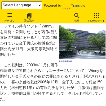
Powered by
Translate
Winny開発者の控訴審、検察側・弁護側双方が証人尋問
カテゴリ
過去記事
検索
Impressサイト
ファイル共有ソフト「Winny」
を開発・公開したことが著作権法
違反の幇助にあたるとして罪に問
われている金子勇氏の控訴審第2
回公判が11日、大阪高等裁判所で
開かれた。
大阪高等裁判所
この裁判は、2003年11月に著作
権法違反で逮捕されたWinnyユーザー2人について、Winnyを
開発した金子氏がその幇助の罪にあたるとされ、起訴されたも
の。一審の京都地裁は2006年12月、金子氏に対して罰金150
万円（求刑懲役1年）の有罪判決を下したが、弁護側は無罪を
訴え、検察側は量刑が軽すぎるとして、それぞれ控訴してい
た。