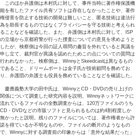
このほか弁護側は木村氏に対して、事件当時に著作権保護機
能を有したファイル共有ソフトは存在しなかったことや、著作
権侵害を防止する技術の開発は難しいこと、匿名技術は違法行
為を助長するものではなくプライバシーを守る技術と考えられ
ることなどを確認した。また、弁護側は木村氏に対して、ISP
の立場から京都府警が行った捜査についての意見を求めようと
したが、検察側は今回の証人尋問の趣旨を外れていると異議を
申し立て、裁判官が異議を認めたためこの点についての質問は
行われなかった。検察側は、WinnyとSkeedcastは異なるもの
であること、ドリームボートは金子氏が技術顧問を務めてお
り、弁護団の弁護士も役員を務めていることなどを確認した。
慶應義塾大学の田中氏は、WinnyとCD・DVDの売り上げの
関係について調査した研究内容を説明。Winnyネットワークに
流れているファイルの全数調査からは、120万ファイルのうち
CD・DVDなどの市販ソフトと見られるものは約4割程度しか
無かったと説明。残りのファイルについては、著作権者から許
諾を得ているか不明なものや、ファイルの断片のようなもの
で、Winnyに対する調査前の印象からは「意外な結果だった」