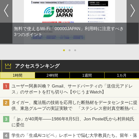
無料で使えるWi-Fi「00000JAPAN」利用時に注意すべき
3つのポイント
●
●
●
アクセスランキング
1時間
24時間
1週間
1カ月
ユーザー阿鼻叫喚？ Gmail、サードパーティの「送信元アドレ
ス」のサポートを打ち切りへ【やじうまWatch】
タイガー、魔法瓶の技術を応用した断熱材をデータセンターに提
供、東急グループの実証実験で 「ステンレス密封真空断熱パネ
ル TIVIP」
「.jp」が40周年――1986年8月5日、Jon Postel氏から村井純氏
に委任
学生の「生成AIコピペ」レポートで悩む大学教員たち。留年・落