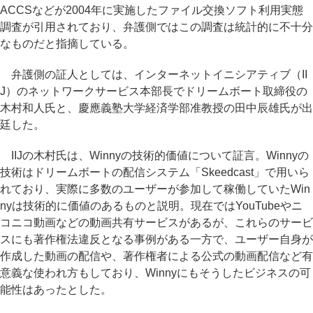
ACCSなどが2004年に実施したファイル交換ソフト利用実態
調査が引用されており、弁護側ではこの調査は統計的に不十分
なものだと指摘している。
弁護側の証人としては、インターネットイニシアティブ（II
J）のネットワークサービス本部長でドリームボート取締役の
木村和人氏と、慶應義塾大学経済学部准教授の田中辰雄氏が出
廷した。
IIJの木村氏は、Winnyの技術的価値について証言。Winnyの
技術はドリームボートの配信システム「Skeedcast」で用いら
れており、実際に多数のユーザーが参加して稼働していたWin
nyは技術的に価値のあるものと説明。現在ではYouTubeやニ
コニコ動画などの動画共有サービスがあるが、これらのサービ
スにも著作権法違反となる事例がある一方で、ユーザー自身が
作成した動画の配信や、著作権者による公式の動画配信など有
意義な使われ方もしており、Winnyにもそうしたビジネスの可
能性はあったとした。