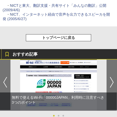
・
NICTと東大、翻訳支援・共有サイト「みんなの翻訳」公開
(2009/4/6)
・
NICT、インターネット経由で音声を出力できるスピーカを開
発 (2005/6/27)
トップページに戻る
おすすめ記事
無料で使えるWi-Fi「00000JAPAN」利用時に注意すべき
3つのポイント
●
●
●