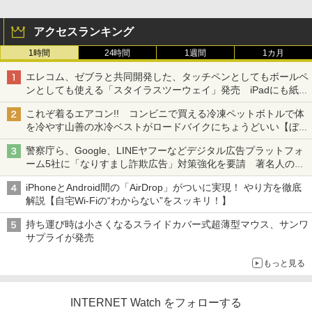
アクセスランキング
1時間
24時間
1週間
1カ月
エレコム、ゼブラと共同開発した、タッチペンとしてもボールペ
ンとしても使える「スタイラスツーウェイ」発売 iPadにも紙に
も、持ち替えずに書き込める
これぞ着るエアコン!! コンビニで買える冷凍ペットボトルで体
を冷やす山善の水冷ベストがロードバイクにちょうどいい【ぼっ
ち・ざ・ろーど！その14】【空いた時間でなにしてる？】
警察庁ら、Google、LINEヤフーなどデジタル広告プラットフォ
ーム5社に「なりすまし詐欺広告」対策強化を要請 著名人の写
真や映像を使った投資詐欺などへの対策として
iPhoneとAndroid間の「AirDrop」がついに実現！ やり方を徹底
解説【自宅Wi-Fiの“わからない”をスッキリ！】
持ち運び時は小さくなるスライドカバー式超薄型マウス、サンワ
サプライが発売
もっと見る
INTERNET Watch をフォローする