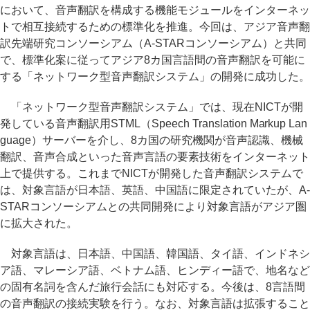
において、音声翻訳を構成する機能モジュールをインターネッ
トで相互接続するための標準化を推進。今回は、アジア音声翻
訳先端研究コンソーシアム（A-STARコンソーシアム）と共同
で、標準化案に従ってアジア8カ国言語間の音声翻訳を可能に
する「ネットワーク型音声翻訳システム」の開発に成功した。
「ネットワーク型音声翻訳システム」では、現在NICTが開
発している音声翻訳用STML（Speech Translation Markup Lan
guage）サーバーを介し、8カ国の研究機関が音声認識、機械
翻訳、音声合成といった音声言語の要素技術をインターネット
上で提供する。これまでNICTが開発した音声翻訳システムで
は、対象言語が日本語、英語、中国語に限定されていたが、A-
STARコンソーシアムとの共同開発により対象言語がアジア圏
に拡大された。
対象言語は、日本語、中国語、韓国語、タイ語、インドネシ
ア語、マレーシア語、ベトナム語、ヒンディー語で、地名など
の固有名詞を含んだ旅行会話にも対応する。今後は、8言語間
の音声翻訳の接続実験を行う。なお、対象言語は拡張すること