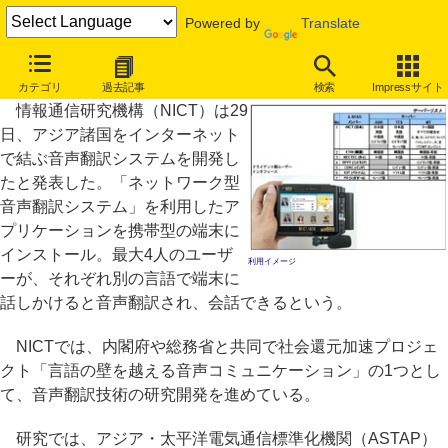
Powered by
Translate
NICT、アジア8言語に対応したネット音声翻訳システムを開発
カテゴリ
過去記事
検索
Impressサイト
情報通信研究機構（NICT）は29
日、アジア諸国をインターネット
で結ぶ音声翻訳システムを開発し
たと発表した。「ネットワーク型
音声翻訳システム」を利用したア
プリケーションを携帯型の端末に
インストール。最大4人のユーザ
利用イメージ
ーが、それぞれ別の言語で端末に
話しかけると音声翻訳され、会話できるという。
NICTでは、内閣府や総務省と共同で社会還元加速プロジェ
クト「言語の壁を越える音声コミュニケーション」の1つとし
て、音声翻訳技術の研究開発を進めている。
研究では、アジア・太平洋電気通信標準化機関（ASTAP）