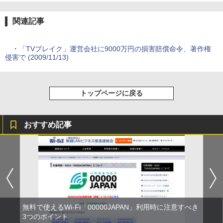
関連記事
・
「TVブレイク」運営会社に9000万円の損害賠償命令、著作権
侵害で (2009/11/13)
トップページに戻る
おすすめ記事
無料で使えるWi-Fi「00000JAPAN」利用時に注意すべき
3つのポイント