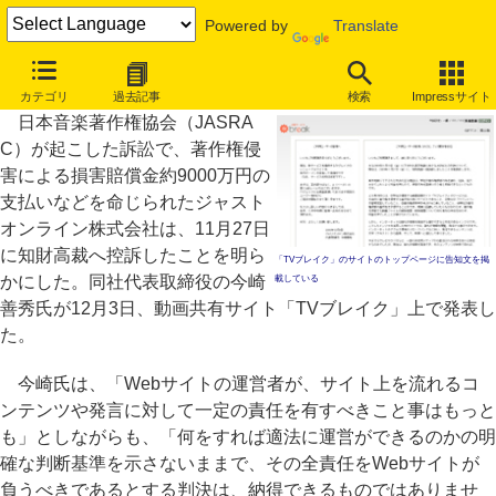
Powered by
Translate
JASRACに一審で敗訴した「TVブレイク」運営会社、知財高裁に控訴
カテゴリ
過去記事
検索
Impressサイト
日本音楽著作権協会（JASRA
C）が起こした訴訟で、著作権侵
害による損害賠償金約9000万円の
支払いなどを命じられたジャスト
オンライン株式会社は、11月27日
に知財高裁へ控訴したことを明ら
「TVブレイク」のサイトのトップページに告知文を掲
かにした。同社代表取締役の今崎
載している
善秀氏が12月3日、動画共有サイト「TVブレイク」上で発表し
た。
今崎氏は、「Webサイトの運営者が、サイト上を流れるコ
ンテンツや発言に対して一定の責任を有すべきこと事はもっと
も」としながらも、「何をすれば適法に運営ができるのかの明
確な判断基準を示さないままで、その全責任をWebサイトが
負うべきであるとする判決は、納得できるものではありませ