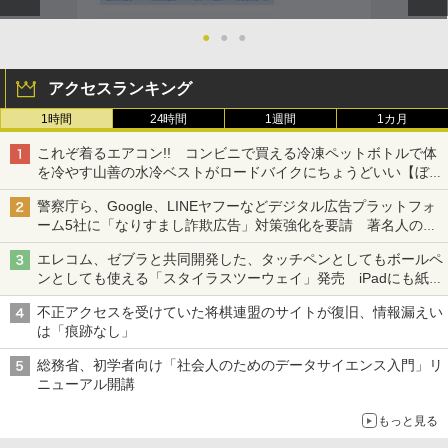
●
●
●
アクセスランキング
1時間
24時間
1週間
1カ月
これぞ着るエアコン!! コンビニで買える冷凍ペットボトルで体
を冷やす山善の水冷ベストがロードバイクにちょうどいい【ぼっ
ち・ざ・ろーど！その14】【空いた時間でなにしてる？】
警察庁ら、Google、LINEヤフーなどデジタル広告プラットフォ
ーム5社に「なりすまし詐欺広告」対策強化を要請 著名人の写
真や映像を使った投資詐欺などへの対策として
エレコム、ゼブラと共同開発した、タッチペンとしてもボールペ
ンとしても使える「スタイラスツーウェイ」発売 iPadにも紙に
も、持ち替えずに書き込める
不正アクセスを受けていた将棋連盟のサイトが復旧、情報漏えい
は「痕跡なし」
総務省、初学者向け「社会人のためのデータサイエンス入門」リ
ニューアル開講
もっと見る