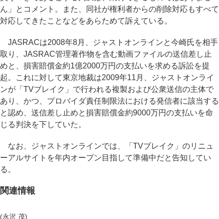
ん」とコメント。また、同社が権利者からの削除対応もすべて
対応してきたことなどをあらためて訴えている。
JASRACは2008年8月、ジャストオンラインと今崎氏を相手
取り、JASRAC管理著作物を含む動画ファイルの送信差し止
めと、損害賠償金約1億2000万円の支払いを求める訴訟を提
起。これに対して東京地裁は2009年11月、ジャストオンライ
ンが「TVブレイク」で行われる複製および公衆送信の主体で
あり、かつ、プロバイダ責任制限法における発信者に該当する
と認め、送信差し止めと損害賠償金約9000万円の支払いを命
じる判決を下していた。
なお、ジャストオンラインでは、「TVブレイク」のリニュ
ーアルサイトを年内オープン目指して準備中だと告知してい
る。
関連情報
(永沢 茂)