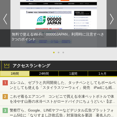
無料で使えるWi-Fi「00000JAPAN」利用時に注意すべき
3つのポイント
●
●
●
アクセスランキング
1時間
24時間
1週間
1カ月
エレコム、ゼブラと共同開発した、タッチペンとしてもボールペ
ンとしても使える「スタイラスツーウェイ」発売 iPadにも紙に
も、持ち替えずに書き込める
これぞ着るエアコン!! コンビニで買える冷凍ペットボトルで体
を冷やす山善の水冷ベストがロードバイクにちょうどいい【ぼっ
ち・ざ・ろーど！その14】【空いた時間でなにしてる？】
警察庁ら、Google、LINEヤフーなどデジタル広告プラットフォ
ーム5社に「なりすまし詐欺広告」対策強化を要請 著名人の写