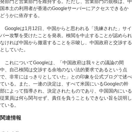
発部門と営業部門を維持する。ただし、営業部門の規模は、中
国本土の利用者が香港のGoogleサーバーにアクセスできるか
どうかに依存する。
Googleは1月12日、中国からと思われる「洗練された」サイ
バー攻撃を受けたことを発表。検閲を中止することが認められ
なければ中国から撤退することを示唆し、中国政府と交渉する
としていた。
これについてGoogleは、「中国政府は我々との議論の間
中、自己検閲は交渉する余地のない法的要求であるという点
で、非常にはっきりとしていた」との印象を公式ブログで述べ
ている。また、一連の決定は、すべて米国にいるGoogleの幹
部によって指導され、決定されたものであり、中国国内にいる
従業員は何ら関与せず、責任を負うこともできない旨を説明し
ている。
関連情報