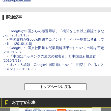
china-update.html
関連記事
・
Googleが中国からの撤退示唆、「検閲をこれ以上容認できな
い」 (2010/1/13)
・
中国政府がGoogle問題でコメント「サイバー犯罪は禁止して
いる」 (2010/1/18)
・
Google、中国支社閉鎖や従業員解雇予告についての噂を否定
(2010/1/20)
・
「中国はハッキングの最大の被害者」と中国政府報道官
(2010/1/21)
・
オバマ大統領、Google中国問題について「困惑している」と
コメント (2010/1/25)
トップページに戻る
おすすめ記事