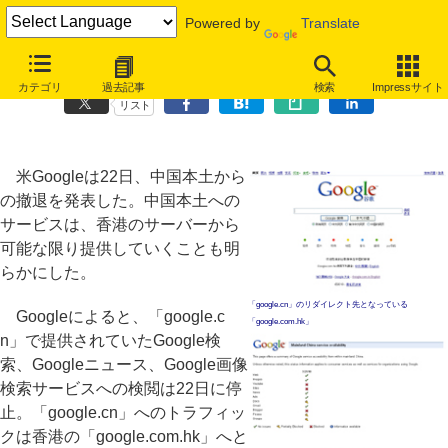
Powered by
Translate
Googleが中国撤退を発表、サービスは香港のサーバーから継続
カテゴリ
過去記事
検索
Impressサイト
リスト
米Googleは22日、中国本土から
の撤退を発表した。中国本土への
サービスは、香港のサーバーから
可能な限り提供していくことも明
らかにした。
「google.cn」のリダイレクト先となっている
Googleによると、「google.c
「google.com.hk」
n」で提供されていたGoogle検
索、Googleニュース、Google画像
検索サービスへの検閲は22日に停
止。「google.cn」へのトラフィッ
クは香港の「google.com.hk」へと