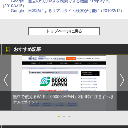
・
Google、過去のつぶやきを検索できる機能「Replay it」
(2010/4/15)
・
Google、日本語によるリアルタイム検索が可能に (2010/2/12)
トップページに戻る
おすすめ記事
無料で使えるWi-Fi「00000JAPAN」利用時に注意すべき
3つのポイント
●
●
●