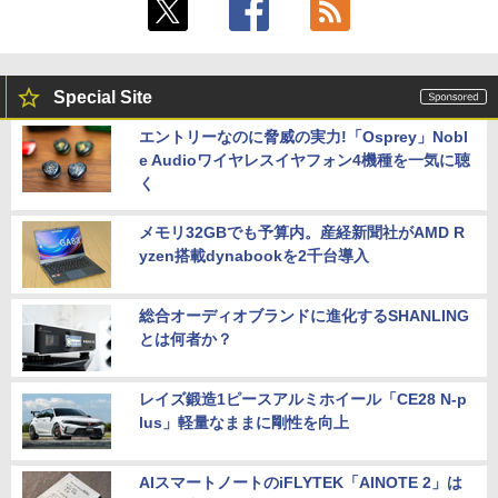
Special Site
エントリーなのに脅威の実力!「Osprey」Nobl
e Audioワイヤレスイヤフォン4機種を一気に聴
く
メモリ32GBでも予算内。産経新聞社がAMD R
yzen搭載dynabookを2千台導入
総合オーディオブランドに進化するSHANLING
とは何者か？
レイズ鍛造1ピースアルミホイール「CE28 N-p
lus」軽量なままに剛性を向上
AIスマートノートのiFLYTEK「AINOTE 2」は