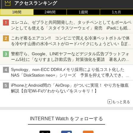
アクセスランキング
1時間
24時間
1週間
1カ月
エレコム、ゼブラと共同開発した、タッチペンとしてもボールペ
ンとしても使える「スタイラスツーウェイ」発売 iPadにも紙に
も、持ち替えずに書き込める
これぞ着るエアコン!! コンビニで買える冷凍ペットボトルで体
を冷やす山善の水冷ベストがロードバイクにちょうどいい【ぼっ
ち・ざ・ろーど！その14】【空いた時間でなにしてる？】
警察庁ら、Google、LINEヤフーなどデジタル広告プラットフォ
ーム5社に「なりすまし詐欺広告」対策強化を要請 著名人の写
真や映像を使った投資詐欺などへの対策として
Synology、non-ECC DDR4メモリ採用により低コスト化した
NAS「DiskStation neo+」シリーズ 予算を抑えて導入でき、
ECCメモリへのアップグレードも可能
iPhoneとAndroid間の「AirDrop」がついに実現！ やり方を徹底
解説【自宅Wi-Fiの“わからない”をスッキリ！】
もっと見る
INTERNET Watch をフォローする