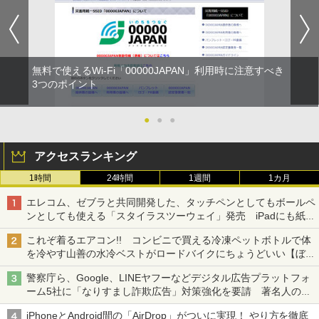
無料で使えるWi-Fi「00000JAPAN」利用時に注意すべき
3つのポイント
●
●
●
アクセスランキング
1時間
24時間
1週間
1カ月
エレコム、ゼブラと共同開発した、タッチペンとしてもボールペ
ンとしても使える「スタイラスツーウェイ」発売 iPadにも紙に
も、持ち替えずに書き込める
これぞ着るエアコン!! コンビニで買える冷凍ペットボトルで体
を冷やす山善の水冷ベストがロードバイクにちょうどいい【ぼっ
ち・ざ・ろーど！その14】【空いた時間でなにしてる？】
警察庁ら、Google、LINEヤフーなどデジタル広告プラットフォ
ーム5社に「なりすまし詐欺広告」対策強化を要請 著名人の写
真や映像を使った投資詐欺などへの対策として
iPhoneとAndroid間の「AirDrop」がついに実現！ やり方を徹底