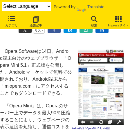
Powered by
Translate
Android向け「Opera Mini 5.1」正式版公開、日本語にも対応
カテゴリ
過去記事
検索
Impressサイト
リスト
Opera Softwareは14日、Androi
d端末向けのウェブブラウザー「O
pera Mini 5.1」正式版を公開し
た。Androidマーケットで無料で公
開されており、Android端末から
「m.opera.com」にアクセスする
ことでもダウンロードできる。
「Opera Mini」は、Operaのサ
ーバー上でデータを最大90％圧縮
することにより、ウェブページの
表示速度を短縮し、通信コストを
Android向け「Opera Mini 5.1」の画面