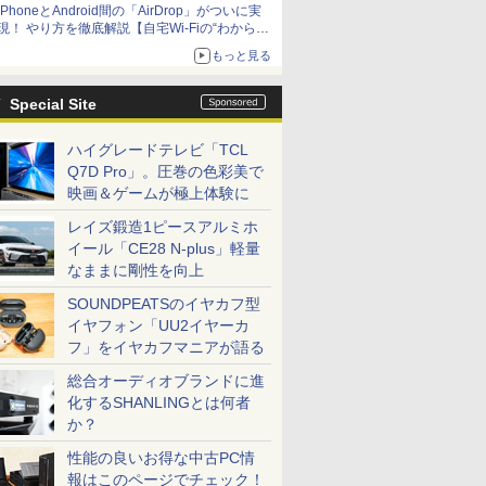
iPhoneとAndroid間の「AirDrop」がついに実
アップグレードも可能
現！ やり方を徹底解説【自宅Wi-Fiの“わからな
い”をスッキリ！】
もっと見る
Special Site
ハイグレードテレビ「TCL
Q7D Pro」。圧巻の色彩美で
映画＆ゲームが極上体験に
レイズ鍛造1ピースアルミホ
イール「CE28 N-plus」軽量
なままに剛性を向上
SOUNDPEATSのイヤカフ型
イヤフォン「UU2イヤーカ
フ」をイヤカフマニアが語る
総合オーディオブランドに進
化するSHANLINGとは何者
か？
性能の良いお得な中古PC情
報はこのページでチェック！