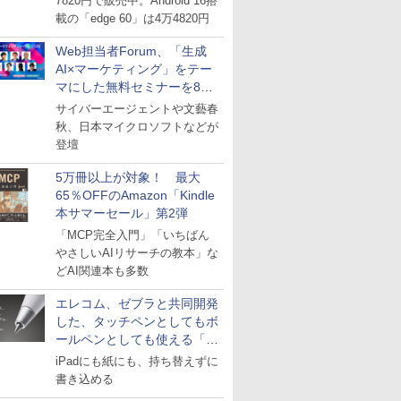
7820円で販売中。Android 16搭
載の「edge 60」は4万4820円
Web担当者Forum、「生成
AI×マーケティング」をテー
マにした無料セミナーを8月
27日にオンライン開催
サイバーエージェントや文藝春
秋、日本マイクロソフトなどが
登壇
5万冊以上が対象！ 最大
65％OFFのAmazon「Kindle
本サマーセール」第2弾
「MCP完全入門」「いちばん
やさしいAIリサーチの教本」な
どAI関連本も多数
エレコム、ゼブラと共同開発
した、タッチペンとしてもボ
ールペンとしても使える「ス
タイラスツーウェイ」発売
iPadにも紙にも、持ち替えずに
書き込める