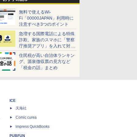
無料で使えるWi-
Fi「00000JAPAN」利用時に
注意すべき3つのポイント
急増する国際電話による特殊
詐欺、家族のスマホに「警察
庁推奨アプリ」を入れて対策
しよう！
住民税が高い自治体ランキン
グ、源泉徴収票の見方など
「税金の話」まとめ
ICE
天海社
ス
Comic curea
impress QuickBooks
PUBFUN