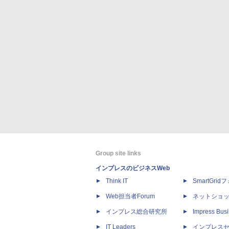
Group site links
インプレスのビジネスWeb
Think IT
SmartGri
Web担当者Forum
ネットショ
インプレス総合研究所
Impress Busi
IT Leaders
インプレス