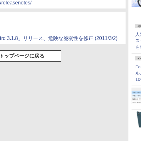
9/releasenotes/
や
人
derbird 3.1.8」リリース、危険な脆弱性を修正 (2011/3/2)
ス
を
トップページに戻る
や
F
ル
1
価