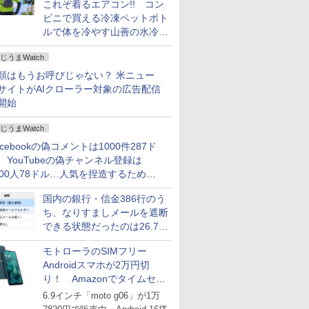
これぞ着るエアコン!! コン
ビニで買える冷凍ペットボト
ルで体を冷やす山善の水冷ベ
ストがロードバイクにちょう
じうまWatch
どいい【ぼっち・ざ・ろー
ど！その14】
類はもうお呼びじゃない？ 米ニュー
サイトがAIクローラー対象の広告配信
開始
じうまWatch
acebookの偽コメントは1000件287ド
、YouTubeの偽チャンネル登録は
000人78ドル…人気を捏造するための
格リストが公開中
国内の銀行・信金386行のう
ち、なりすましメールを遮断
できる状態だったのは26.7％
にとどまる～GMOブランド
モトローラのSIMフリー
セキュリティ調査
Androidスマホが2万円切
り！ Amazonでタイムセー
ル
6.9インチ「moto g06」が1万