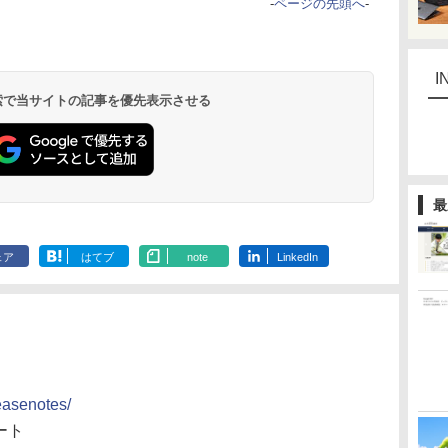
-
ページの先頭へ
-
I
 検索で当サイトの記事を優先表示させる
最
ェア
はてブ
note
LinkedIn
leasenotes/
ノート