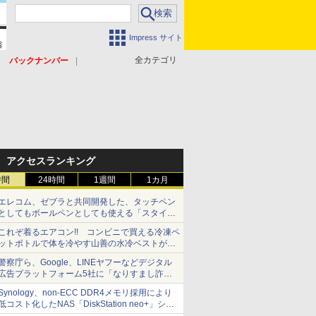
Impress サイト
全カテゴリ
バックナンバー
アクセスランキング
時間
24時間
1週間
1カ月
エレコム、ゼブラと共同開発した、タッチペン
としてもボールペンとしても使える「スタイラ
スツーウェイ」発売 iPadにも紙にも、持ち替
これぞ着るエアコン!! コンビニで買える冷凍ペ
えずに書き込める
ットボトルで体を冷やす山善の水冷ベストがロ
ードバイクにちょうどいい【ぼっち・ざ・ろー
警察庁ら、Google、LINEヤフーなどデジタル
ど！その14】【空いた時間でなにしてる？】
広告プラットフォーム5社に「なりすまし詐欺
広告」対策強化を要請 著名人の写真や映像を
Synology、non-ECC DDR4メモリ採用により
使った投資詐欺などへの対策として
低コスト化したNAS「DiskStation neo+」シリ
ーズ 予算を抑えて導入でき、ECCメモリへの