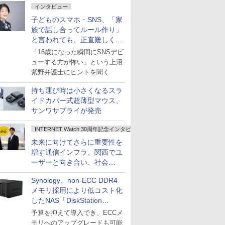
インタビュー
子どものスマホ・SNS、「家
族で話し合ってルール作り」
と言われても、正直難しくな
いですか？
「16歳になった瞬間にSNSデビ
ューする方が怖い」という上沼
紫野弁護士にヒントを聞く
持ち運び時は小さくなるスラ
イドカバー式超薄型マウス、
サンワサプライが発売
INTERNET Watch 30周年記念インタビュー
未来に向けてさらに重要性を
増す通信インフラ、関西でユ
ーザーと向き合い、社会
の“あたらしい”を起動し続け
Synology、non-ECC DDR4
る～オプテージ
メモリ採用により低コスト化
したNAS「DiskStation
neo+」シリーズ
予算を抑えて導入でき、ECCメ
モリへのアップグレードも可能