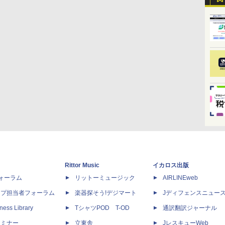
Rittor Music
イカロス出版
dフォーラム
リットーミュージック
AIRLINEweb
ップ担当者フォーラム
楽器探そう!デジマート
Jディフェンスニュー
ness Library
TシャツPOD T-OD
通訳翻訳ジャーナル
セミナー
立東舎
JレスキューWeb