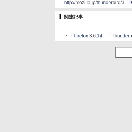
http://mozilla.jp/thunderbird/3.1.
関連記事
・
「Firefox 3.6.14」「Thun