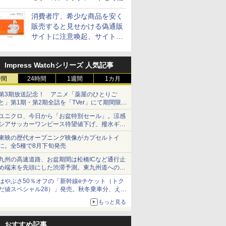
消費者庁、希少な商品を安く
販売すると見せかける偽通販
サイトに注意喚起、サイト名
とドメイン名を公表
Impress Watchシリーズ 人気記事
時間
24時間
1週間
1カ月
第3期放送記念！ アニメ「薬屋のひとりご
と」第1期・第2期全話を「TVer」にて期間限定
で順次無料配信開始
ユニクロ、今日から「お盆特別セール」。涼感
シアサッカーワンピース待望値下げ、撥水ギア
ショーツは1990円に
東映の歴代オープニング映像がカプセルトイ
に。全5種で8月下旬発売
九州の高速道路、お盆期間は松橋ICなど通行止
め端末を先頭にした渋滞予測。東九州道への迂
回は料金調整を実施
はやぶさ50％オフの「新幹線eチケット（トク
だ値スペシャル28）」発売。秋冬乗車分、えき
ねっと限定
もっと見る
おすすめ記事