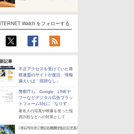
NTERNET Watch をフォローする
新記事
不正アクセスを受けていた将
棋連盟のサイトが復旧、情報
漏えいは「痕跡なし」
警察庁ら、Google、LINEヤ
フーなどデジタル広告プラッ
トフォーム5社に「なりすま
し詐欺広告」対策強化を要請
著名人の写真や映像を使った投
資詐欺などへの対策として
テレワーク、空いた時間でなにしてる？