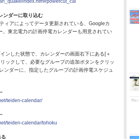
apan_quake/index.htm#powercut_cal
カレンダーに取り込む
ランティアによってデータ更新されている、Googleカ
ー。東北電力の計画停電カレンダーも用意されてい
ログインした状態で、カレンダーの画面右下にある[＋
ンをクリックして、必要なグループの追加ボタンをクリッ
eカレンダーに、指定したグループの計画停電スケジュ
ー
net/teiden-calendar/
ー
.net/teiden-calendar/tohoku
べる