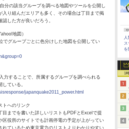
ぞれ、自分の該当グループを調べる地図やツールを公開し
が入り組んだエリアも多く、その場合は丁目まで掲
確認した方が良いだろう。
や
hoo!地図）
人
単位でグループごとに色分けした地図を公開してい
ス
を
hm&group=0
1
を入力することで、所属するグループを調べられる
開している。
/crisisresponse/japanquake2011_power.html
ストへのリンク
までを書いた詳しいリストもPDFとExcelで提
や区役所のサイトでも計画停電の予定が上がってい
されているため東京電力のリストよりわかりやすい