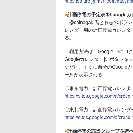
http://feature.jp.msn.com/eastj
●
計画停電の予定表をGoogle
@shinagaki氏と有志のボ
レンダー用の計画停電カレンダ
る。
利用方法は、Google IDに
Googleカレンダー]のボタ
クだけ。すぐに自分のGoogl
ールが表示される。
〇東京電力 計画停電カレンダ
https://sites.google.com/a/creco.
〇東北電力 計画停電カレンダ
https://sites.google.com/a/creco
●
計画停電の該当グループを調