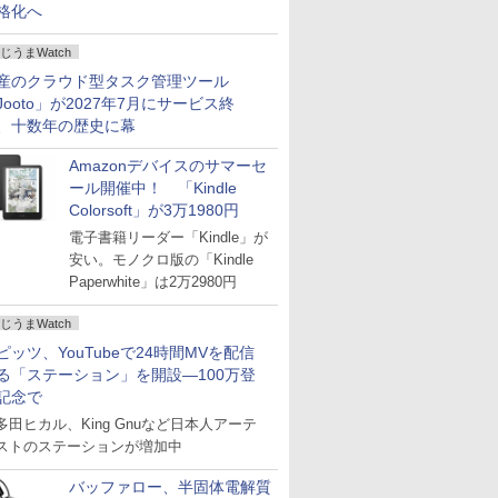
格化へ
じうまWatch
産のクラウド型タスク管理ツール
Jooto」が2027年7月にサービス終
、十数年の歴史に幕
Amazonデバイスのサマーセ
ール開催中！ 「Kindle
Colorsoft」が3万1980円
電子書籍リーダー「Kindle」が
安い。モノクロ版の「Kindle
Paperwhite」は2万2980円
じうまWatch
ピッツ、YouTubeで24時間MVを配信
る「ステーション」を開設―100万登
記念で
多田ヒカル、King Gnuなど日本人アーテ
ストのステーションが増加中
バッファロー、半固体電解質