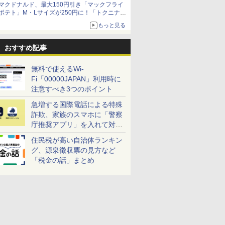
マクドナルド、最大150円引き「マックフライ
ポテト」M・Lサイズが250円に！「トクニナル
ド」キャンペーン
もっと見る
おすすめ記事
無料で使えるWi-
Fi「00000JAPAN」利用時に
注意すべき3つのポイント
急増する国際電話による特殊
詐欺、家族のスマホに「警察
庁推奨アプリ」を入れて対策
しよう！
住民税が高い自治体ランキン
グ、源泉徴収票の見方など
「税金の話」まとめ