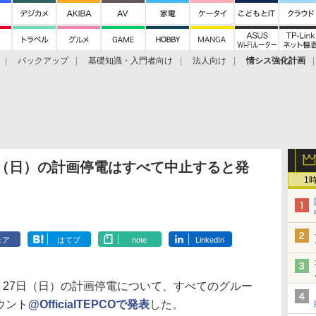
バックアップ
基礎知識・入門者向け
法人向け
情シス強化計画
7（日）の計画停電はすべて中止すると発
1
ェア
はてブ
note
LinkedIn
・27日（日）の計画停電について、すべてのグルー
カウント
@OfficialTEPCOで発表
した。