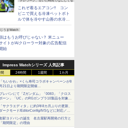
テレワーク、空いた時間でなにしてる？
これぞ着るエアコン!! コン
ビニで買える冷凍ペットボト
ルで体を冷やす山善の水冷ベ
ストがロードバイクにちょう
じうまWatch
どいい【ぼっち・ざ・ろー
ど！その14】
類はもうお呼びじゃない？ 米ニュー
サイトがAIクローラー対象の広告配信
開始
Impress Watchシリーズ 人気記事
時間
24時間
1週間
1カ月
「ちいかわ」×くら寿司コラボキャンペーンが8
月21日より期間限定開催
オリジナルの湯呑みや寿司皿が景品に登場！
プレバンにて「Zガンダム」「0083」「クロス
ボーン」「UC」のRGガンプラ10製品を対象に
した抽選販売が8月10日11時より実施！
「サクラエディタ」に約3年8カ月ぶりの更新、
ダークモード/EditorConfig/IVSなどに対応／複
数の脆弱性に対処したセキュリティアップデー
名駅ヨドバシの誕生 名古屋駅再開発の行方と
ト
「期間限定」の理由