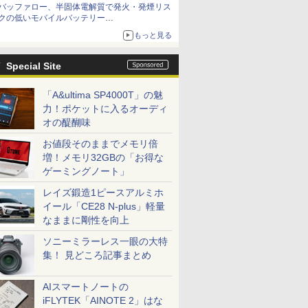
バッファロー、半固体電解質で発火・発煙リス
「イニシャルB」チャンネル】
クの低いモバイルバッテリー
「BMPBSA10000」シリーズの店頭販売を9月
もっと見る
上旬に開始
Special Site
「A&ultima SP4000T」の魅
力！ポケットに入るオーディ
オの醍醐味
お値段そのままでメモリ倍
増！メモリ32GBの「お得な
ゲーミングノート」
レイズ鍛造1ピースアルミホ
イール「CE28 N-plus」軽量
なままに剛性を向上
ソニーミラーレス一眼の大特
集！ 見どころ記事まとめ
AIスマートノートの
iFLYTEK「AINOTE 2」はな