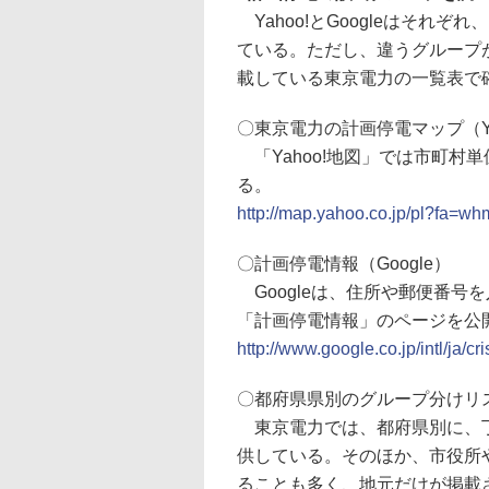
Yahoo!とGoogleはそれ
ている。ただし、違うグループ
載している東京電力の一覧表で
〇東京電力の計画停電マップ（Ya
「Yahoo!地図」では市町村
る。
http://map.yahoo.co.jp/pl?fa=w
〇計画停電情報（Google）
Googleは、住所や郵便番号
「計画停電情報」のページを公
http://www.google.co.jp/intl/ja
〇都府県県別のグループ分けリ
東京電力では、都府県別に、丁目
供している。そのほか、市役所
ることも多く、地元だけが掲載