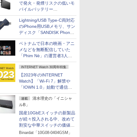
で発火・発煙リスクの低いモ
バイルバッテリー
「BMPBSA10000」シリーズ
Lightning/USB Type-C両対応
の店頭販売を9月上旬に開始
のiPhone用USBメモリ、サン
ディスク「SANDISK Phone
Drive for iPhone」発売
ベトナムで日本の映画・アニ
メなどを無断配信していた
「Phim Nè」の運営者3人を
刑事立件
INTERNET Watch 30周年特集
【2023年のINTERNET
Watch】「Wi-Fi 7」解禁や
「IOWN 1.0」始動で通信が
進化、コロナ禍の行動制限も
清水理史の「イニシャ
連載
大幅に緩和へ
ルB」
国産10GbEスイッチの新製品
が続々投入される中、改めて
割安な中華スイッチの価値を
見直す
Binardat「10G08-0404GSM」