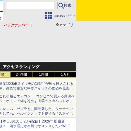
Impress サイト
全カテゴリ
バックナンバー
アクセスランキング
時間
24時間
1週間
1カ月
国産10GbEスイッチの新製品が続々投入される
中、改めて割安な中華スイッチの価値を見直す
【イニシャルB】
これぞ着るエアコン!! コンビニで買える冷凍ペ
ットボトルで体を冷やす山善の水冷ベストがロ
ードバイクにちょうどいい【ぼっち・ざ・ろー
エレコム、ゼブラと共同開発した、タッチペン
ど！その14】【空いた時間でなにしてる？】
としてもボールペンとしても使える「スタイラ
スツーウェイ」発売 iPadにも紙にも、持ち替
【本日8月10日 20時配信】2026年夏 最新
えずに書き込める
版！ 清水理史が本気でオススメしたいWi-Fiル
ーターはどれか？ ライブで解説【清水理史の