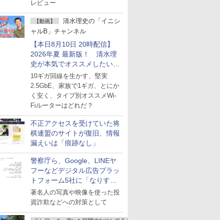
レビュー
清水理史の「イニシ
【動画】
ャルB」チャンネル
【本日8月10日 20時配信】
2026年夏 最新版！ 清水理
史が本気でオススメしたい
Wi-Fiルーターはどれか？
10ギガ回線を生かす、堅実
ライブで解説
2.5GbE、家族で1ギガ、とにか
く安く、タイプ別オススメWi-
Fiルーターはどれだ？
不正アクセスを受けていた将
棋連盟のサイトが復旧、情報
漏えいは「痕跡なし」
警察庁ら、Google、LINEヤ
フーなどデジタル広告プラッ
トフォーム5社に「なりすま
し詐欺広告」対策強化を要請
著名人の写真や映像を使った投
資詐欺などへの対策として