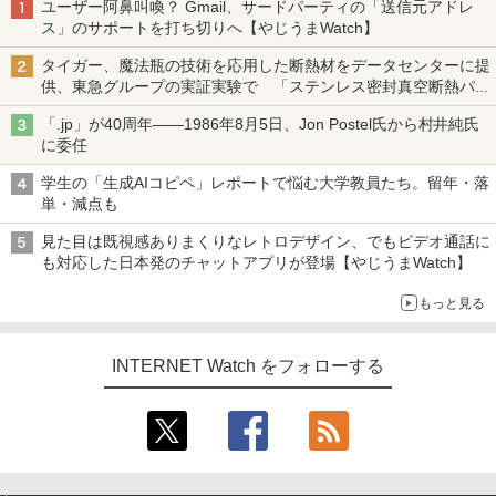
ユーザー阿鼻叫喚？ Gmail、サードパーティの「送信元アドレ
ス」のサポートを打ち切りへ【やじうまWatch】
タイガー、魔法瓶の技術を応用した断熱材をデータセンターに提
供、東急グループの実証実験で 「ステンレス密封真空断熱パネ
ル TIVIP」
「.jp」が40周年――1986年8月5日、Jon Postel氏から村井純氏
に委任
学生の「生成AIコピペ」レポートで悩む大学教員たち。留年・落
単・減点も
見た目は既視感ありまくりなレトロデザイン、でもビデオ通話に
も対応した日本発のチャットアプリが登場【やじうまWatch】
もっと見る
INTERNET Watch をフォローする