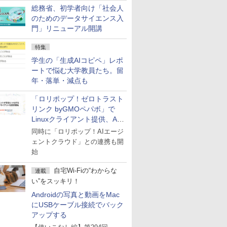
総務省、初学者向け「社会人
のためのデータサイエンス入
門」リニューアル開講
特集
学生の「生成AIコピペ」レポ
ートで悩む大学教員たち。留
年・落単・減点も
「ロリポップ！ゼロトラスト
リンク byGMOペパボ」で
Linuxクライアント提供、AI
エージェントの接続が容易に
同時に「ロリポップ！AIエージ
ェントクラウド」との連携も開
始
自宅Wi-Fiの“わからな
連載
い”をスッキリ！
Androidの写真と動画をMac
にUSBケーブル接続でバック
アップする