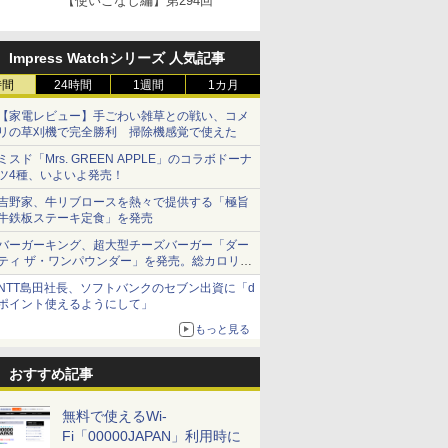
【使いこなし編】第294回
Impress Watchシリーズ 人気記事
時間
24時間
1週間
1カ月
【家電レビュー】手ごわい雑草との戦い、コメ
リの草刈機で完全勝利 掃除機感覚で使えた
ミスド「Mrs. GREEN APPLE」のコラボドーナ
ツ4種、いよいよ発売！
吉野家、牛リブロースを熱々で提供する「極旨
牛鉄板ステーキ定食」を発売
バーガーキング、超大型チーズバーガー「ダー
ティ ザ・ワンパウンダー」を発売。総カロリー
約1656kcal、総重量約527g！
NTT島田社長、ソフトバンクのセブン出資に「d
ポイント使えるようにして」
もっと見る
おすすめ記事
無料で使えるWi-
Fi「00000JAPAN」利用時に