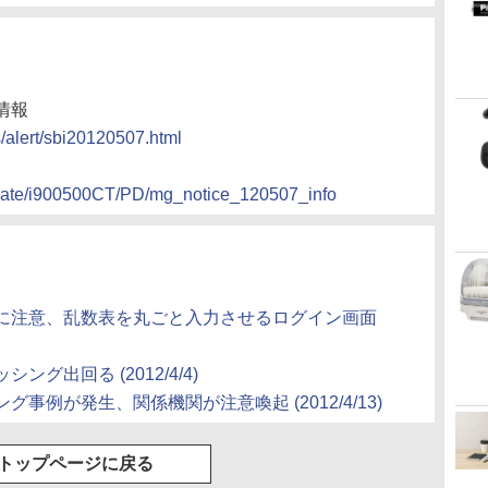
情報
s/alert/sbi20120507.html
BGate/i900500CT/PD/mg_notice_120507_info
に注意、乱数表を丸ごと入力させるログイン画面
グ出回る (2012/4/4)
事例が発生、関係機関が注意喚起 (2012/4/13)
トップページに戻る