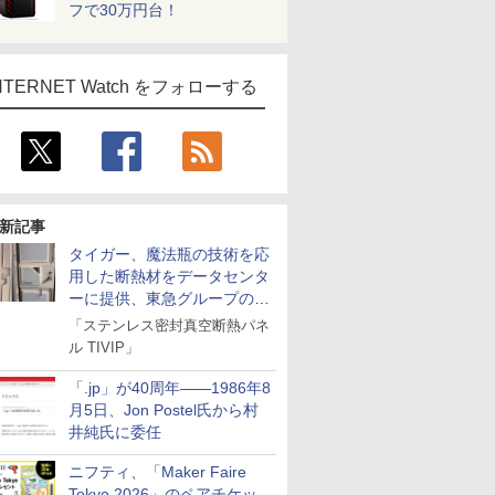
フで30万円台！
NTERNET Watch をフォローする
新記事
タイガー、魔法瓶の技術を応
用した断熱材をデータセンタ
ーに提供、東急グループの実
証実験で
「ステンレス密封真空断熱パネ
ル TIVIP」
「.jp」が40周年――1986年8
月5日、Jon Postel氏から村
井純氏に委任
ニフティ、「Maker Faire
Tokyo 2026」のペアチケッ