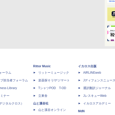
Rittor Music
イカロス出版
dフォーラム
リットーミュージック
AIRLINEweb
ップ担当者フォーラム
楽器探そう!デジマート
Jディフェンスニュー
ness Library
TシャツPOD T-OD
通訳翻訳ジャーナル
セミナー
立東舎
JレスキューWeb
 X（デジタルクロス）
山と溪谷社
イカロスアカデミー
山と溪谷オンライン
MdN