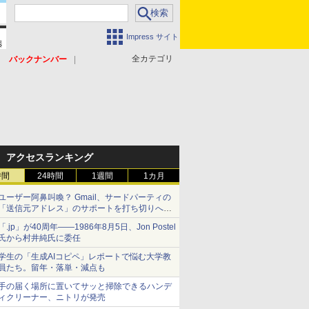
Impress サイト
全カテゴリ
バックナンバー
アクセスランキング
時間
24時間
1週間
1カ月
ユーザー阿鼻叫喚？ Gmail、サードパーティの
「送信元アドレス」のサポートを打ち切りへ
【やじうまWatch】
「.jp」が40周年――1986年8月5日、Jon Postel
氏から村井純氏に委任
学生の「生成AIコピペ」レポートで悩む大学教
員たち。留年・落単・減点も
手の届く場所に置いてサッと掃除できるハンデ
ィクリーナー、ニトリが発売