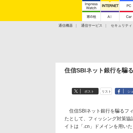
通信機器
通信サービス
セキュリティ
技術動向
住信SBIネット銀行を騙
ポスト
リスト
シ
住信SBIネット銀行を騙るフ
たとして、フィッシング対策協
イトは「.cn」ドメインを用い