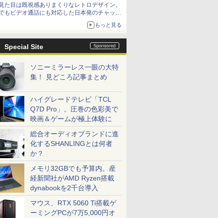
見た目は既視感ありまくりなレトロデザイン、
でもビデオ通話にも対応した日本発のチャット
アプリが登場【やじうまWatch】
もっと見る
Special Site
ソニーミラーレス一眼の大特
集！ 見どころ記事まとめ
ハイグレードテレビ「TCL
Q7D Pro」。圧巻の色彩美で
映画＆ゲームが極上体験に
総合オーディオブランドに進
化するSHANLINGとは何者
か？
メモリ32GBでも予算内。産
経新聞社がAMD Ryzen搭載
dynabookを2千台導入
マウス、RTX 5060 Ti搭載ゲ
ーミングPCが7万5,000円オ