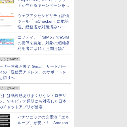
トが当たるキャンペーンをX
で実施。8月16日まで
ウェブアクセシビリティ評価
ツール「miChecker」に脆弱
性、総務省が対策済みバージ
ョンへの更新を呼び掛け
ニフティ、「NifMo」でeSIM
の提供を開始。対象の光回線
利用者には11カ月間月額770
円割引のキャンペーン
じうまWatch
ーザー阿鼻叫喚？ Gmail、サードパー
ィの「送信元アドレス」のサポートを
ち切りへ
じうまWatch
た目は既視感ありまくりなレトロデザ
ン、でもビデオ通話にも対応した日本
のチャットアプリが登場
パナソニックの充電池「エネ
ループ」が安い！ Amazon