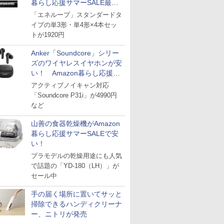
暮らし応援サマーSALE最終
日
「エネループ」スタンダードタ
イプの単3形・単4形×4本セッ
トが1920円
Anker「Soundcore」シリー
ズのワイヤレスイヤホンが安
い！ Amazon暮らし応援サ
マーSALE
アクティブノイキャン対応
「Soundcore P31i」が4990円
など
山善の食器乾燥機がAmazon
暮らし応援サマーSALEで安
い！
プラモデルの乾燥用途にも人気
で話題の「YD-180（LH）」が
セール中
手の届く場所に置いてサッと
掃除できるハンディクリーナ
ー、ニトリが発売