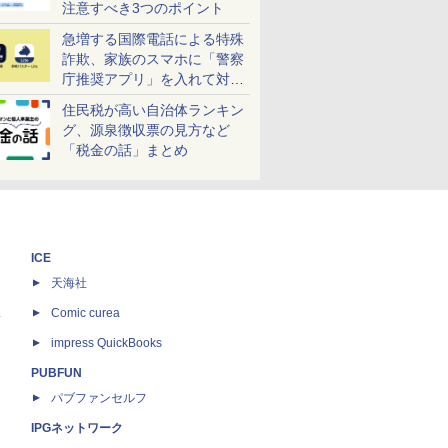
注意すべき3つのポイント
急増する国際電話による特殊
詐欺、家族のスマホに「警察
庁推奨アプリ」を入れて対策
しよう！
住民税が高い自治体ランキン
グ、源泉徴収票の見方など
「税金の話」まとめ
ICE
天海社
ス
Comic curea
impress QuickBooks
PUBFUN
パブファンセルフ
IPGネットワーク