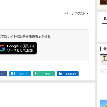
-
ページの先頭へ
-
I
 検索で当サイトの記事を優先表示させる
最
ェア
はてブ
note
LinkedIn