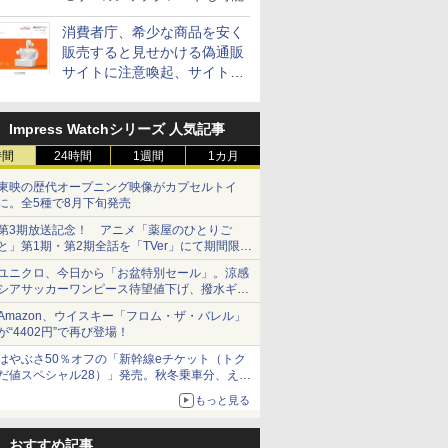
消費者庁、希少な商品を安く
販売すると見せかける偽通販
サイトに注意喚起、サイト名
とドメイン名を公表
Impress Watchシリーズ 人気記事
時間
24時間
1週間
1カ月
東映の歴代オープニング映像がカプセルトイ
に。全5種で8月下旬発売
第3期放送記念！ アニメ「薬屋のひとりご
と」第1期・第2期全話を「TVer」にて期間限定
で順次無料配信開始
ユニクロ、今日から「お盆特別セール」。涼感
シアサッカーワンピース待望値下げ、撥水ギア
ショーツは1990円に
Amazon、ウイスキー「フロム・ザ・バレル」
が“4402円”で再び登場！
はやぶさ50％オフの「新幹線eチケット（トク
だ値スペシャル28）」発売。秋冬乗車分、えき
ねっと限定
もっと見る
おすすめ記事