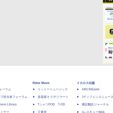
Rittor Music
イカロス出版
dフォーラム
リットーミュージック
AIRLINEweb
ップ担当者フォーラム
楽器探そう!デジマート
Jディフェンスニュー
ness Library
TシャツPOD T-OD
通訳翻訳ジャーナル
セミナー
立東舎
JレスキューWeb