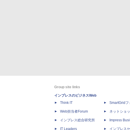
Group site links
インプレスのビジネスWeb
Think IT
SmartGri
Web担当者Forum
ネットショ
インプレス総合研究所
Impress Busi
IT Leaders
インプレス