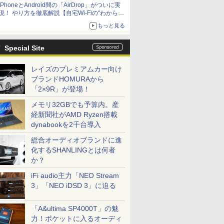
iPhoneとAndroid間の「AirDrop」がついに実
アップグレードも可能
現！ やり方を徹底解説【自宅Wi-Fiの“わからな
い”をスッキリ！】
もっと見る
Special Site
レイズのプレミアムカー向け
ブランドHOMURAから
「2×9R」が登場！
メモリ32GBでも予算内。産
経新聞社がAMD Ryzen搭載
dynabookを2千台導入
総合オーディオブランドに進
化するSHANLINGとは何者
か？
iFi audio主力「NEO Stream
3」「NEO iDSD 3」に迫る
「A&ultima SP4000T」の魅
力！ポケットに入るオーディ