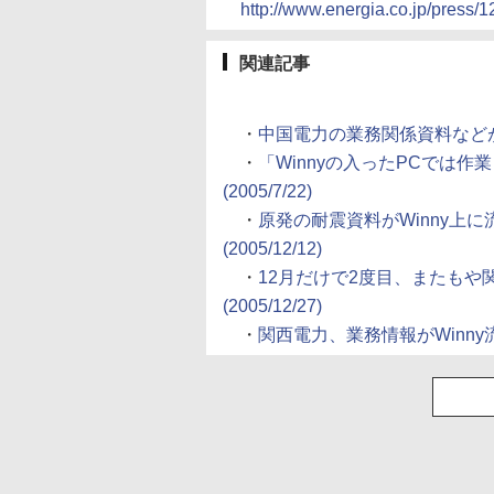
http://www.energia.co.jp/press/
関連記事
・
中国電力の業務関係資料などがWin
・
「Winnyの入ったPCでは
(2005/7/22)
・
原発の耐震資料がWinny上
(2005/12/12)
・
12月だけで2度目、またもや
(2005/12/27)
・
関西電力、業務情報がWinny流出 (