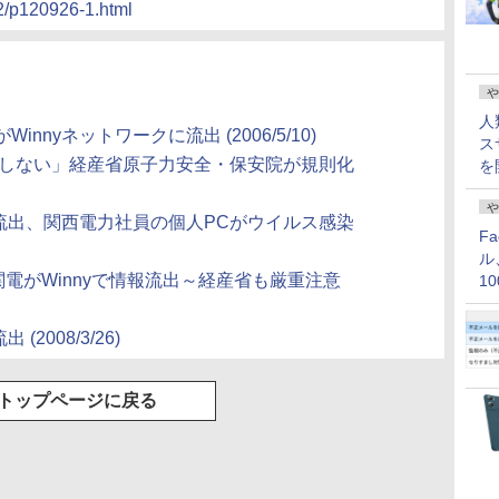
12/p120926-1.html
や
人
nyネットワークに流出 (2006/5/10)
ス
作業しない」経産省原子力安全・保安院が規則化
を
や
に流出、関西電力社員の個人PCがウイルス感染
F
ル
関電がWinnyで情報流出～経産省も厳重注意
1
価
2008/3/26)
トップページに戻る