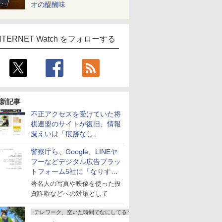
オの醍醐味
NTERNET Watch をフォローする
新記事
不正アクセスを受けていた将
棋連盟のサイトが復旧、情報
漏えいは「痕跡なし」
警察庁ら、Google、LINEヤ
フーなどデジタル広告プラッ
トフォーム5社に「なりすま
し詐欺広告」対策強化を要請
著名人の写真や映像を使った投
資詐欺などへの対策として
テレワーク、空いた時間でなにしてる？