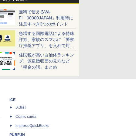
無料で使えるWi-
Fi「00000JAPAN」利用時に
注意すべき3つのポイント
急増する国際電話による特殊
詐欺、家族のスマホに「警察
庁推奨アプリ」を入れて対策
しよう！
住民税が高い自治体ランキン
グ、源泉徴収票の見方など
「税金の話」まとめ
ICE
天海社
ス
Comic curea
impress QuickBooks
PUBFUN