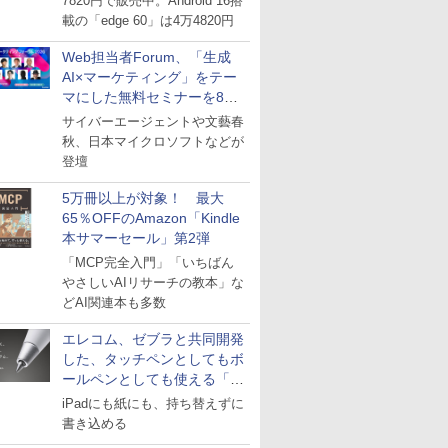
7820円で販売中。Android 16搭
載の「edge 60」は4万4820円
Web担当者Forum、「生成
AI×マーケティング」をテー
マにした無料セミナーを8月
27日にオンライン開催
サイバーエージェントや文藝春
秋、日本マイクロソフトなどが
登壇
5万冊以上が対象！ 最大
65％OFFのAmazon「Kindle
本サマーセール」第2弾
「MCP完全入門」「いちばん
やさしいAIリサーチの教本」な
どAI関連本も多数
エレコム、ゼブラと共同開発
した、タッチペンとしてもボ
ールペンとしても使える「ス
タイラスツーウェイ」発売
iPadにも紙にも、持ち替えずに
書き込める