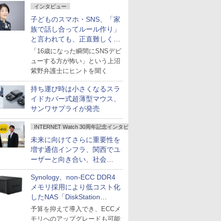
インタビュー
子どものスマホ・SNS、「家
族で話し合ってルール作り」
と言われても、正直難しくな
いですか？
「16歳になった瞬間にSNSデビ
ューする方が怖い」という上沼
紫野弁護士にヒントを聞く
持ち運び時は小さくなるスラ
イドカバー式超薄型マウス、
サンワサプライが発売
INTERNET Watch 30周年記念インタビュー
未来に向けてさらに重要性を
増す通信インフラ、関西でユ
ーザーと向き合い、社会
の“あたらしい”を起動し続け
Synology、non-ECC DDR4
る～オプテージ
メモリ採用により低コスト化
したNAS「DiskStation
neo+」シリーズ
予算を抑えて導入でき、ECCメ
モリへのアップグレードも可能