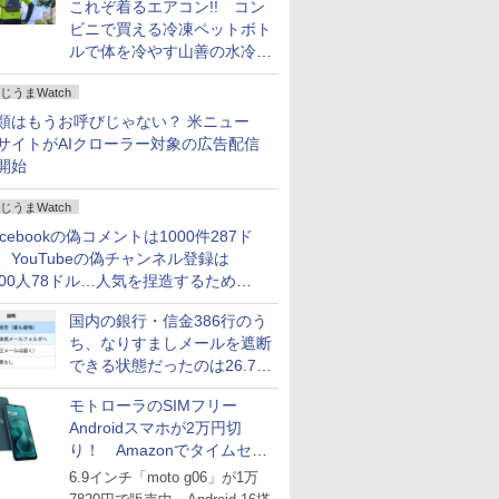
これぞ着るエアコン!! コン
ビニで買える冷凍ペットボト
ルで体を冷やす山善の水冷ベ
ストがロードバイクにちょう
じうまWatch
どいい【ぼっち・ざ・ろー
ど！その14】
類はもうお呼びじゃない？ 米ニュー
サイトがAIクローラー対象の広告配信
開始
じうまWatch
acebookの偽コメントは1000件287ド
、YouTubeの偽チャンネル登録は
000人78ドル…人気を捏造するための
格リストが公開中
国内の銀行・信金386行のう
ち、なりすましメールを遮断
できる状態だったのは26.7％
にとどまる～GMOブランド
モトローラのSIMフリー
セキュリティ調査
Androidスマホが2万円切
り！ Amazonでタイムセー
ル
6.9インチ「moto g06」が1万