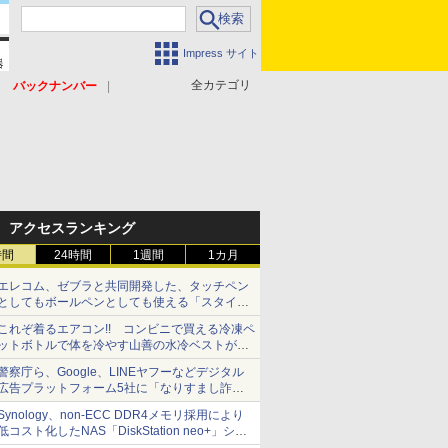
Impress サイト
全カテゴリ
バックナンバー
アクセスランキング
時間
24時間
1週間
1カ月
エレコム、ゼブラと共同開発した、タッチペン
としてもボールペンとしても使える「スタイラ
スツーウェイ」発売 iPadにも紙にも、持ち替
これぞ着るエアコン!! コンビニで買える冷凍ペ
えずに書き込める
ットボトルで体を冷やす山善の水冷ベストがロ
ードバイクにちょうどいい【ぼっち・ざ・ろー
警察庁ら、Google、LINEヤフーなどデジタル
ど！その14】【空いた時間でなにしてる？】
広告プラットフォーム5社に「なりすまし詐欺
広告」対策強化を要請 著名人の写真や映像を
Synology、non-ECC DDR4メモリ採用により
使った投資詐欺などへの対策として
低コスト化したNAS「DiskStation neo+」シリ
ーズ 予算を抑えて導入でき、ECCメモリへの