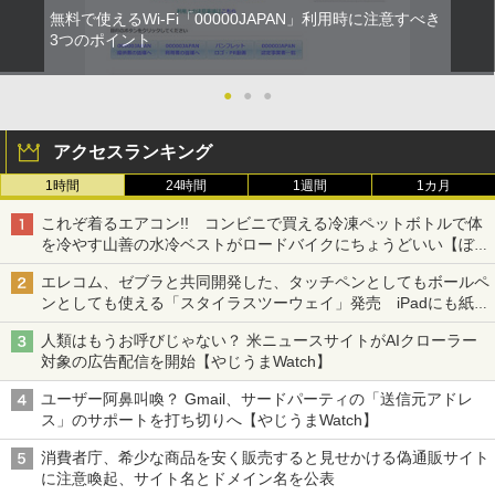
無料で使えるWi-Fi「00000JAPAN」利用時に注意すべき
3つのポイント
●
●
●
アクセスランキング
1時間
24時間
1週間
1カ月
これぞ着るエアコン!! コンビニで買える冷凍ペットボトルで体
を冷やす山善の水冷ベストがロードバイクにちょうどいい【ぼっ
ち・ざ・ろーど！その14】【空いた時間でなにしてる？】
エレコム、ゼブラと共同開発した、タッチペンとしてもボールペ
ンとしても使える「スタイラスツーウェイ」発売 iPadにも紙に
も、持ち替えずに書き込める
人類はもうお呼びじゃない？ 米ニュースサイトがAIクローラー
対象の広告配信を開始【やじうまWatch】
ユーザー阿鼻叫喚？ Gmail、サードパーティの「送信元アドレ
ス」のサポートを打ち切りへ【やじうまWatch】
消費者庁、希少な商品を安く販売すると見せかける偽通販サイト
に注意喚起、サイト名とドメイン名を公表