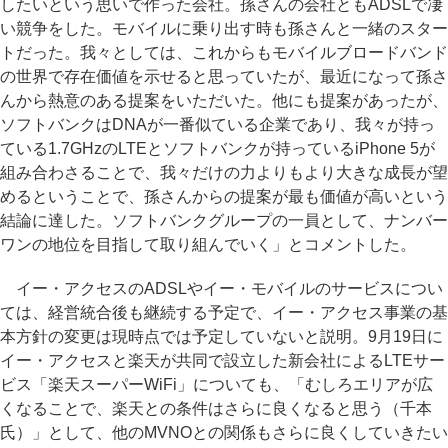
したいという思いで作った会社。孫さんの会社ともADSLで凄
い競争をした。モバイルに乗り出す時も孫さんと一緒のスター
トだった。我々としては、これからもモバイルブロードバンド
の世界で存在価値を示せると思っていたが、最近になって孫さ
んから熱意のある提案をいただいた。他にも提案があったが、
ソフトバンクはDNAが一番似ている企業であり、我々が持っ
ている1.7GHzのLTEとソフトバンクが持っているiPhone 5が
組み合わさることで、我々だけの力よりもより大きな成長が望
めるということで、孫さんからの提案が最も価値が高いという
結論に達した。ソフトバンクグループの一員として、ナンバー
ワンの地位を目指して取り組んでいく」とコメントした。
イー・アクセスのADSLやイー・モバイルのサービスについ
ては、経営統合後も継続する予定で、イー・アクセス事業の基
本方針の変更は現時点では予定していないと説明。9月19日に
イー・アクセスと楽天が共同で設立した新会社によるLTEサー
ビス「楽天スーパーWiFi」についても、「むしろエリアが広
くなることで、楽天との条件はさらに良くなると思う（千本
氏）」として、他のMVNOとの関係もさらに良くしていきたい