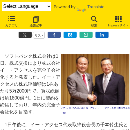
Powered by
Translate
ソフトバンクがイー・アクセスを買収、LTEを強化、契約数はauを抜
カテゴリ
過去記事
検索
Impressサイト
き業界2位に
リスト
ソフトバンク株式会社は1
日、株式交換により株式会社
イー・アクセスを完全子会社
化すると発表した。イー・ア
クセスの株式評価額は1株あ
たり5万2000円で、買収総額
は約1800億円。1日に契約を
締結しており、年内の完全子
ソフトバンクの孫正義社長（左）とイー・アクセスの千本倖生会長
会社化を目指す。
（右）
1日午後に、イー・アクセス代表取締役会長の千本倖生氏と