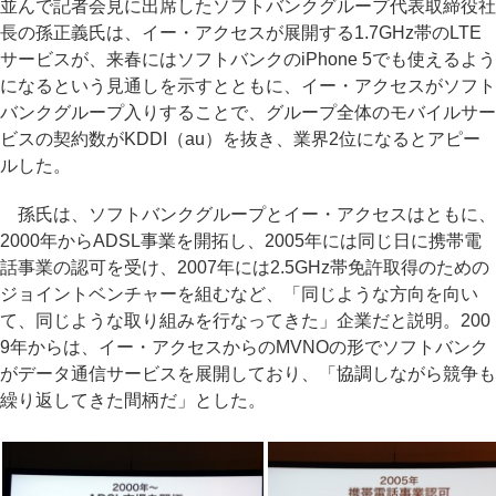
並んで記者会見に出席したソフトバンクグループ代表取締役社
長の孫正義氏は、イー・アクセスが展開する1.7GHz帯のLTE
サービスが、来春にはソフトバンクのiPhone 5でも使えるよう
になるという見通しを示すとともに、イー・アクセスがソフト
バンクグループ入りすることで、グループ全体のモバイルサー
ビスの契約数がKDDI（au）を抜き、業界2位になるとアピー
ルした。
孫氏は、ソフトバンクグループとイー・アクセスはともに、
2000年からADSL事業を開拓し、2005年には同じ日に携帯電
話事業の認可を受け、2007年には2.5GHz帯免許取得のための
ジョイントベンチャーを組むなど、「同じような方向を向い
て、同じような取り組みを行なってきた」企業だと説明。200
9年からは、イー・アクセスからのMVNOの形でソフトバンク
がデータ通信サービスを展開しており、「協調しながら競争も
繰り返してきた間柄だ」とした。