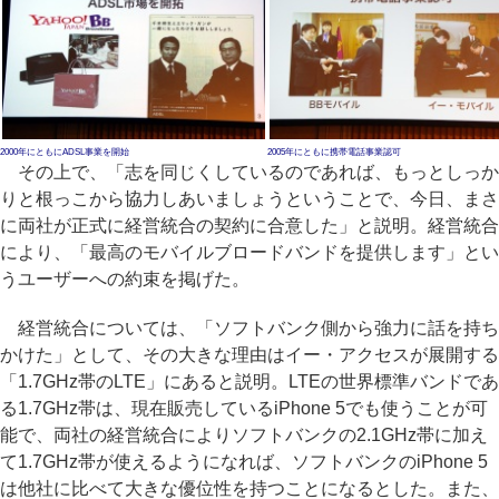
2000年にともにADSL事業を開始
2005年にともに携帯電話事業認可
その上で、「志を同じくしているのであれば、もっとしっか
りと根っこから協力しあいましょうということで、今日、まさ
に両社が正式に経営統合の契約に合意した」と説明。経営統合
により、「最高のモバイルブロードバンドを提供します」とい
うユーザーへの約束を掲げた。
経営統合については、「ソフトバンク側から強力に話を持ち
かけた」として、その大きな理由はイー・アクセスが展開する
「1.7GHz帯のLTE」にあると説明。LTEの世界標準バンドであ
る1.7GHz帯は、現在販売しているiPhone 5でも使うことが可
能で、両社の経営統合によりソフトバンクの2.1GHz帯に加え
て1.7GHz帯が使えるようになれば、ソフトバンクのiPhone 5
は他社に比べて大きな優位性を持つことになるとした。また、