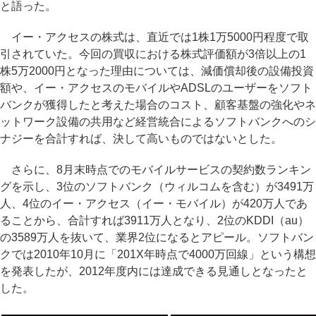
と語った。
イー・アクセスの株式は、直近では1株1万5000円程度で取
引されていた。今回の買収における株式評価額が3倍以上の1
株5万2000円となった理由については、減価償却後の設備投資
額や、イー・アクセスのモバイルやADSLのユーザーをソフト
バンクが獲得したと考えた場合のコスト、顧客基盤の強化やネ
ットワーク設備の共用など経営統合によるソフトバンクへのシ
ナジーを合計すれば、決して高いものではないとした。
さらに、8月末時点でのモバイルサービスの契約数ランキン
グを示し、3位のソフトバンク（ウィルコムを含む）が3491万
人、4位のイー・アクセス（イー・モバイル）が420万人であ
ることから、合計すれば3911万人となり、2位のKDDI（au）
の3589万人を抜いて、業界2位になるとアピール。ソフトバン
クでは2010年10月に「201X年時点で4000万回線」という構想
を発表したが、2012年度内には達成できる見通しとなったと
した。