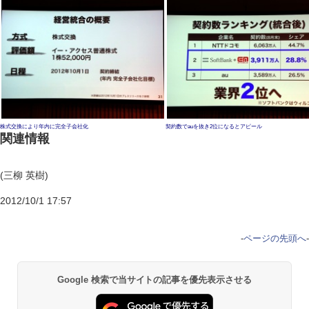
株式交換により年内に完全子会社化
契約数でauを抜き2位になるとアピール
関連情報
(三柳 英樹)
2012/10/1 17:57
-
ページの先頭へ
-
Google 検索で当サイトの記事を優先表示させる