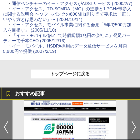
・
通信ベンチャーのイー・アクセスがADSLサービス (2000/2/7)
・
イー・アクセス、TD-SCMDA（MC）の進捗と1.7GHz帯参入
に関する説明会 〜ソフトバンクの800MHz割り当て要求は「正し
いやり方とは思わない」〜 (2004/10/14)
・
イー・アクセス、モバイル事業に関する会見「5年で500万加
入を目指す」 (2005/11/10)
・
「イー・モバイルを5年で時価総額1兆円の会社に」発足パー
ティーで千本CEO (2005/12/16)
・
イー・モバイル、HSDPA採用のデータ通信サービスを月額
5,980円で提供 (2007/2/19)
トップページに戻る
おすすめ記事