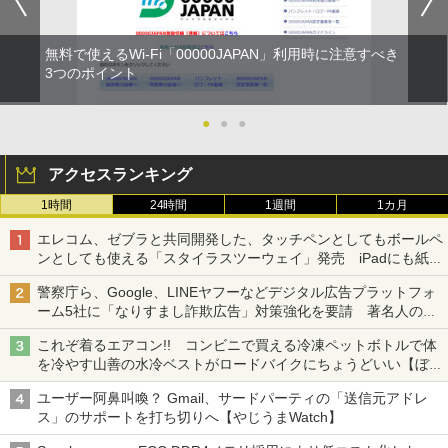
無料で使えるWi-Fi「00000JAPAN」利用時に注意すべき
3つのポイント
●
●
●
アクセスランキング
1時間
24時間
1週間
1カ月
エレコム、ゼブラと共同開発した、タッチペンとしてもボールペ
ンとしても使える「スタイラスツーウェイ」発売 iPadにも紙に
も、持ち替えずに書き込める
警察庁ら、Google、LINEヤフーなどデジタル広告プラットフォ
ーム5社に「なりすまし詐欺広告」対策強化を要請 著名人の写
真や映像を使った投資詐欺などへの対策として
これぞ着るエアコン!! コンビニで買える冷凍ペットボトルで体
を冷やす山善の水冷ベストがロードバイクにちょうどいい【ぼっ
ち・ざ・ろーど！その14】【空いた時間でなにしてる？】
ユーザー阿鼻叫喚？ Gmail、サードパーティの「送信元アドレ
ス」のサポートを打ち切りへ【やじうまWatch】