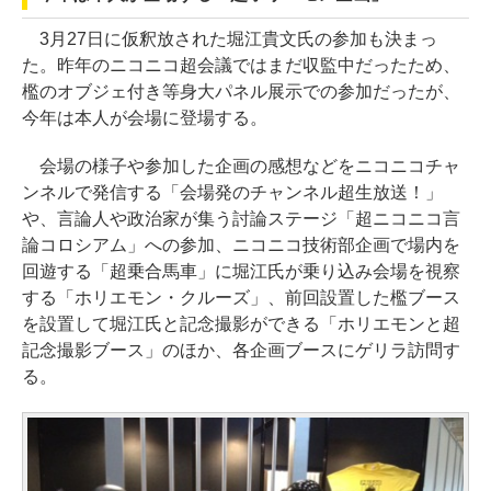
3月27日に仮釈放された堀江貴文氏の参加も決まっ
た。昨年のニコニコ超会議ではまだ収監中だったため、
檻のオブジェ付き等身大パネル展示での参加だったが、
今年は本人が会場に登場する。
会場の様子や参加した企画の感想などをニコニコチャ
ンネルで発信する「会場発のチャンネル超生放送！」
や、言論人や政治家が集う討論ステージ「超ニコニコ言
論コロシアム」への参加、ニコニコ技術部企画で場内を
回遊する「超乗合馬車」に堀江氏が乗り込み会場を視察
する「ホリエモン・クルーズ」、前回設置した檻ブース
を設置して堀江氏と記念撮影ができる「ホリエモンと超
記念撮影ブース」のほか、各企画ブースにゲリラ訪問す
る。