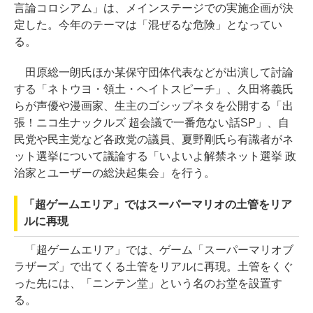
言論コロシアム」は、メインステージでの実施企画が決
定した。今年のテーマは「混ぜるな危険」となってい
る。
田原総一朗氏ほか某保守団体代表などが出演して討論
する「ネトウヨ・領土・ヘイトスピーチ」、久田将義氏
らが声優や漫画家、生主のゴシップネタを公開する「出
張！ニコ生ナックルズ 超会議で一番危ない話SP」、自
民党や民主党など各政党の議員、夏野剛氏ら有識者がネ
ット選挙について議論する「いよいよ解禁ネット選挙 政
治家とユーザーの総決起集会」を行う。
「超ゲームエリア」ではスーパーマリオの土管をリア
ルに再現
「超ゲームエリア」では、ゲーム「スーパーマリオブ
ラザーズ」で出てくる土管をリアルに再現。土管をくぐ
った先には、「ニンテン堂」という名のお堂を設置す
る。