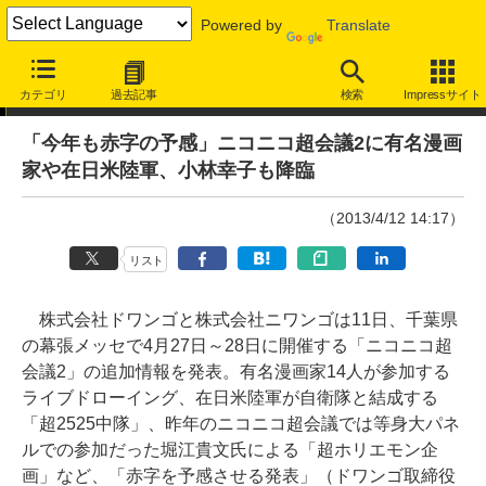
Powered by
Translate
ニュース
カテゴリ
過去記事
検索
Impressサイト
「今年も赤字の予感」ニコニコ超会議2に有名漫画
家や在日米陸軍、小林幸子も降臨
（2013/4/12 14:17）
リスト
株式会社ドワンゴと株式会社ニワンゴは11日、千葉県
の幕張メッセで4月27日～28日に開催する「ニコニコ超
会議2」の追加情報を発表。有名漫画家14人が参加する
ライブドローイング、在日米陸軍が自衛隊と結成する
「超2525中隊」、昨年のニコニコ超会議では等身大パネ
ルでの参加だった堀江貴文氏による「超ホリエモン企
画」など、「赤字を予感させる発表」（ドワンゴ取締役