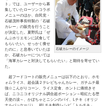
ト」では、ユーザーから募
集していたローソンコラボ
メニューのほか、自民党・
石破茂幹事長特製の「石破
カレー」の販売を行うこと
が決定した。夏野氏は「ぜ
んぶホリエモンに試食して
もらいたい。せっかく痩せ
石破カレーのイメージ
たのに」と息巻いていたほ
か、石破カレーについては
「海軍カレーと対決してもらいたい」と期待を寄せてい
た。
超フードコートの販売メニューは以下のとおり。ホモ
ォ厶ライス、超会議２テレビちゃんカレー、ガチムチ最
強☆こんがりコーン、ライス定食、ホントに痛焼きそ
ば、ニコニコオリジナル調合超ポーション～暗紅たる堕
天使の涙～、かぼちゃとニシンのパイ、Lチキ（オリジ
ナルパッケージ）、超Lチキ創作レシピ「トルチキ」、