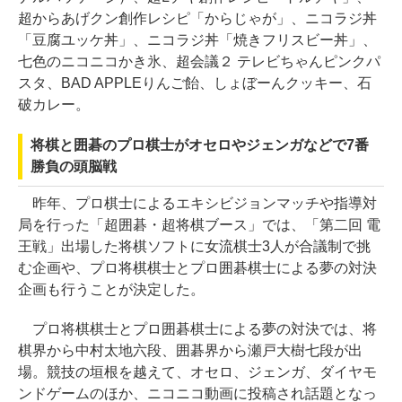
超からあげクン創作レシピ「からじゃが」、ニコラジ丼
「豆腐ユッケ丼」、ニコラジ丼「焼きフリスビー丼」、
七色のニコニコかき氷、超会議２ テレビちゃんピンクパ
スタ、BAD APPLEりんご飴、しょぼーんクッキー、石
破カレー。
将棋と囲碁のプロ棋士がオセロやジェンガなどで7番
勝負の頭脳戦
昨年、プロ棋士によるエキシビジョンマッチや指導対
局を行った「超囲碁・超将棋ブース」では、「第二回 電
王戦」出場した将棋ソフトに女流棋士3人が合議制で挑
む企画や、プロ将棋棋士とプロ囲碁棋士による夢の対決
企画も行うことが決定した。
プロ将棋棋士とプロ囲碁棋士による夢の対決では、将
棋界から中村太地六段、囲碁界から瀬戸大樹七段が出
場。競技の垣根を越えて、オセロ、ジェンガ、ダイヤモ
ンドゲームのほか、ニコニコ動画に投稿され話題となっ