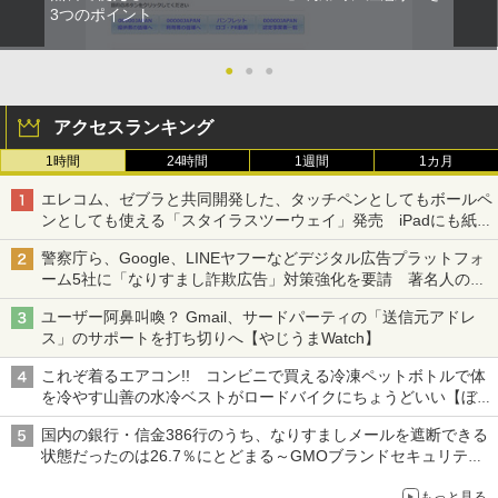
3つのポイント
●
●
●
アクセスランキング
1時間
24時間
1週間
1カ月
エレコム、ゼブラと共同開発した、タッチペンとしてもボールペ
ンとしても使える「スタイラスツーウェイ」発売 iPadにも紙に
も、持ち替えずに書き込める
警察庁ら、Google、LINEヤフーなどデジタル広告プラットフォ
ーム5社に「なりすまし詐欺広告」対策強化を要請 著名人の写
真や映像を使った投資詐欺などへの対策として
ユーザー阿鼻叫喚？ Gmail、サードパーティの「送信元アドレ
ス」のサポートを打ち切りへ【やじうまWatch】
これぞ着るエアコン!! コンビニで買える冷凍ペットボトルで体
を冷やす山善の水冷ベストがロードバイクにちょうどいい【ぼっ
ち・ざ・ろーど！その14】【空いた時間でなにしてる？】
国内の銀行・信金386行のうち、なりすましメールを遮断できる
状態だったのは26.7％にとどまる～GMOブランドセキュリティ
調査
もっと見る