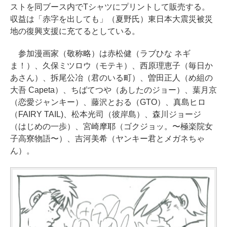
ストを同ブース内でTシャツにプリントして販売する。
収益は「赤字を出しても」（夏野氏）東日本大震災被災
地の復興支援に充てるとしている。
参加漫画家（敬称略）は赤松健（ラブひな ネギ
ま！）、久保ミツロウ（モテキ）、西原理恵子（毎日か
あさん）、拆尾公冶（君のいる町）、曽田正人（め組の
大吾 Capeta）、ちばてつや（あしたのジョー）、葉月京
（恋愛ジャンキー）、藤沢とおる（GTO）、真島ヒロ
（FAIRY TAIL)、松本光司（彼岸島）、森川ジョージ
（はじめの一歩）、宮崎摩耶（ゴクジョッ。〜極楽院女
子高寮物語〜）、吉河美希（ヤンキー君とメガネちゃ
ん）。