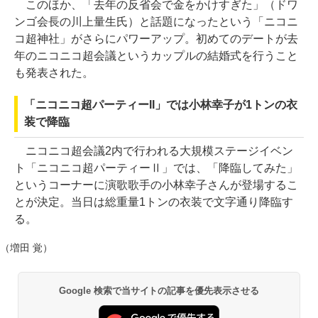
このほか、「去年の反省会で金をかけすぎた」（ドワ
ンゴ会長の川上量生氏）と話題になったという「ニコニ
コ超神社」がさらにパワーアップ。初めてのデートが去
年のニコニコ超会議というカップルの結婚式を行うこと
も発表された。
「ニコニコ超パーティーII」では小林幸子が1トンの衣
装で降臨
ニコニコ超会議2内で行われる大規模ステージイベン
ト「ニコニコ超パーティーⅡ」では、「降臨してみた」
というコーナーに演歌歌手の小林幸子さんが登場するこ
とが決定。当日は総重量1トンの衣装で文字通り降臨す
る。
（増田 覚）
Google 検索で当サイトの記事を優先表示させる