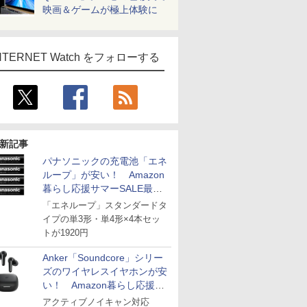
映画＆ゲームが極上体験に
NTERNET Watch をフォローする
新記事
パナソニックの充電池「エネ
ループ」が安い！ Amazon
暮らし応援サマーSALE最終
日
「エネループ」スタンダードタ
イプの単3形・単4形×4本セッ
トが1920円
Anker「Soundcore」シリー
ズのワイヤレスイヤホンが安
い！ Amazon暮らし応援サ
マーSALE
アクティブノイキャン対応