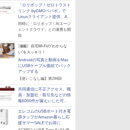
「ロリポップ！ゼロトラスト
リンク byGMOペパボ」で
Linuxクライアント提供、AI
エージェントの接続が容易に
同時に「ロリポップ！AIエージ
ェントクラウド」との連携も開
始
自宅Wi-Fiの“わからな
連載
い”をスッキリ！
Androidの写真と動画をMac
にUSBケーブル接続でバック
アップする
【使いこなし編】第294回
共同通信に不正アクセス。職
員・加盟社・取引先などの情
報6000件が漏えいした可能
性
エレコムのUSBポート付き電
源タップがAmazon暮らし応
援サマーSALEでお得に
AC3個口とUSB Type-A×3を備