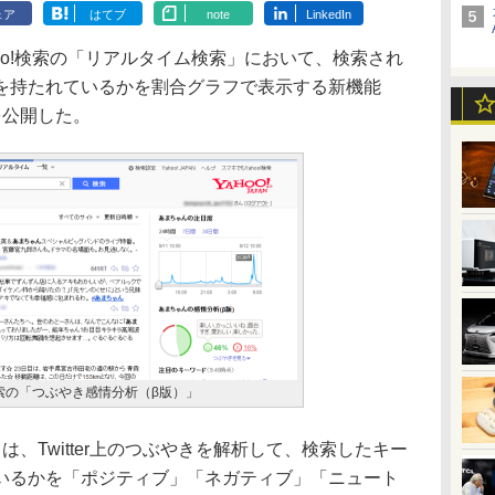
ェア
はてブ
note
LinkedIn
oo!検索の「リアルタイム検索」において、検索され
を持たれているかを割合グラフで表示する新機能
を公開した。
検索の「つぶやき感情分析（β版）」
、Twitter上のつぶやきを解析して、検索したキー
いるかを「ポジティブ」「ネガティブ」「ニュート