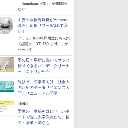
「Soundcore P31i」が4990円
など
山善の食器乾燥機がAmazon
暮らし応援サマーSALEで安
い！
プラモデルの乾燥用途にも人気
で話題の「YD-180（LH）」が
セール中
手の届く場所に置いてサッと
掃除できるハンディクリーナ
ー、ニトリが発売
総務省、初学者向け「社会人
のためのデータサイエンス入
門」リニューアル開講
特集
学生の「生成AIコピペ」レポ
ートで悩む大学教員たち。留
年・落単・減点も