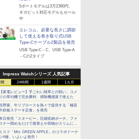
5ポートモデルは3万2380円、
ギガビット対応モデルもセール
中
エレコム、必要な長さに調節
して使える巻き取り式USB
Type-Cケーブル2製品を発売
USB Type-C－C、USB Type-A
－Cの2タイプ
Impress Watchシリーズ 人気記事
時間
24時間
1週間
1カ月
【家電レビュー】手ごわい雑草との戦い、コメ
リの草刈機で完全勝利 掃除機感覚で使えた
吉野家、牛リブロースを熱々で提供する「極旨
牛鉄板ステーキ定食」を発売
本日発売「スヌーピー」圧縮収納ポーチ。ファ
スナー閉めるだけで着替えや荷物がスリムにま
とまる
ミスド「Mrs. GREEN APPLE」のコラボドーナ
ツ4種、いよいよ発売！