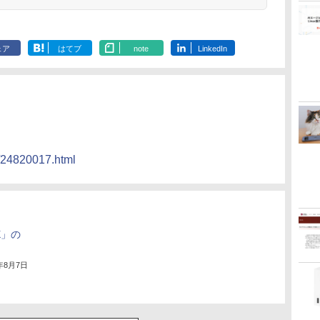
ェア
はてブ
note
LinkedIn
g/24820017.html
X」の
3年8月7日