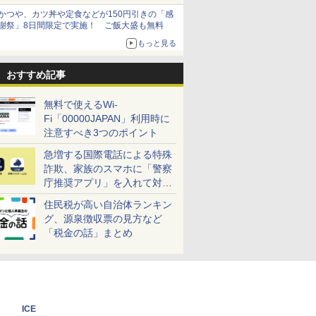
かつや、カツ丼や定食などが150円引きの「感
謝祭」8日間限定で実施！ ご飯大盛も無料
もっと見る
おすすめ記事
無料で使えるWi-
Fi「00000JAPAN」利用時に
注意すべき3つのポイント
急増する国際電話による特殊
詐欺、家族のスマホに「警察
庁推奨アプリ」を入れて対策
しよう！
住民税が高い自治体ランキン
グ、源泉徴収票の見方など
「税金の話」まとめ
ICE