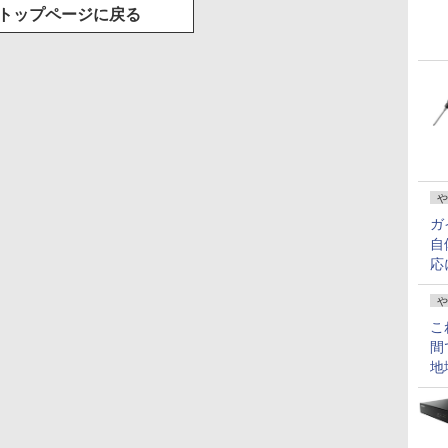
トップページに戻る
や
ガ
自
応
や
こ
間
地