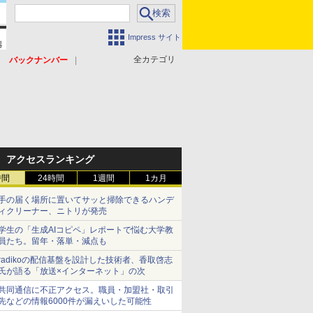
Impress サイト
全カテゴリ
バックナンバー
アクセスランキング
時間
24時間
1週間
1カ月
手の届く場所に置いてサッと掃除できるハンデ
ィクリーナー、ニトリが発売
学生の「生成AIコピペ」レポートで悩む大学教
員たち。留年・落単・減点も
radikoの配信基盤を設計した技術者、香取啓志
氏が語る「放送×インターネット」の次
共同通信に不正アクセス。職員・加盟社・取引
先などの情報6000件が漏えいした可能性