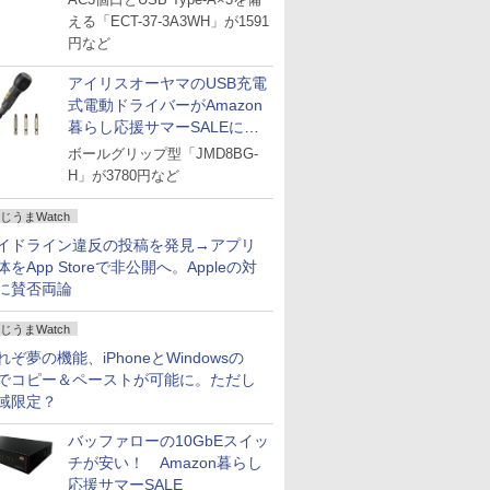
える「ECT-37-3A3WH」が1591
円など
アイリスオーヤマのUSB充電
式電動ドライバーがAmazon
暮らし応援サマーSALEに登
場
ボールグリップ型「JMD8BG-
H」が3780円など
じうまWatch
イドライン違反の投稿を発見→アプリ
体をApp Storeで非公開へ。Appleの対
に賛否両論
じうまWatch
れぞ夢の機能、iPhoneとWindowsの
でコピー＆ペーストが可能に。ただし
域限定？
バッファローの10GbEスイッ
チが安い！ Amazon暮らし
応援サマーSALE