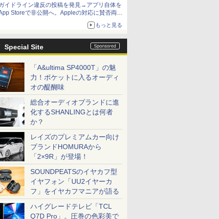
ガイドライン違反の投稿を発見→アプリ自体を
App Storeで非公開へ。Appleの対応に賛否両論
【やじうまWatch】
もっと見る
Special Site
「A&ultima SP4000T」の魅
力！ポケットに入るオーディ
オの醍醐味
総合オーディオブランドに進
化するSHANLINGとは何者
か？
レイズのプレミアムカー向け
ブランドHOMURAから
「2×9R」が登場！
SOUNDPEATSのイヤカフ型
イヤフォン「UU2イヤーカ
フ」をイヤカフマニアが語る
ハイグレードテレビ「TCL
Q7D Pro」。圧巻の色彩美で