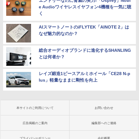
エントリーなのに脅威の実力!「Osprey」Nobl
e Audioワイヤレスイヤフォン4機種を一気に聴
く
AIスマートノートのiFLYTEK「AINOTE 2」は
なぜ魅力的なのか？
総合オーディオブランドに進化するSHANLING
とは何者か？
レイズ鍛造1ピースアルミホイール「CE28 N-p
lus」軽量なままに剛性を向上
本サイトのご利用について
お問い合わせ
広告掲載のご案内
編集部へのご連絡
プライバシーポリシー
会社概要