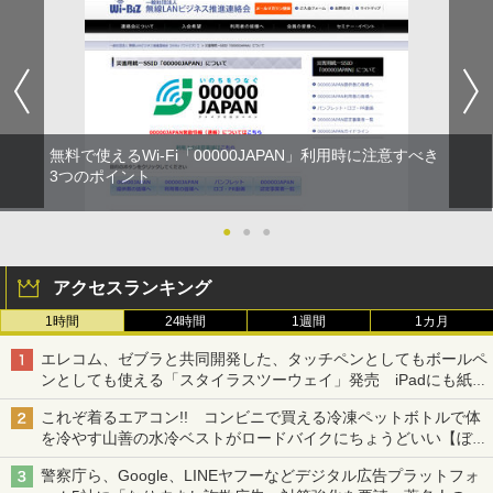
無料で使えるWi-Fi「00000JAPAN」利用時に注意すべき
3つのポイント
●
●
●
アクセスランキング
1時間
24時間
1週間
1カ月
エレコム、ゼブラと共同開発した、タッチペンとしてもボールペ
ンとしても使える「スタイラスツーウェイ」発売 iPadにも紙に
も、持ち替えずに書き込める
これぞ着るエアコン!! コンビニで買える冷凍ペットボトルで体
を冷やす山善の水冷ベストがロードバイクにちょうどいい【ぼっ
ち・ざ・ろーど！その14】【空いた時間でなにしてる？】
警察庁ら、Google、LINEヤフーなどデジタル広告プラットフォ