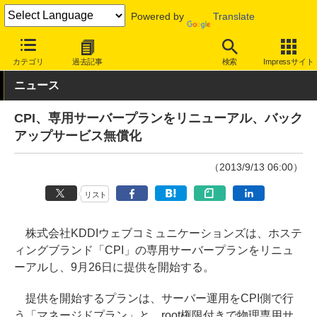
Powered by
Translate
INTERNET Watch
サービス/ソフト
サービス
レンタルサーバー/
カテゴリ
過去記事
検索
Impressサイト
ニュース
CPI、専用サーバープランをリニューアル、バック
アップサービス無償化
（2013/9/13 06:00）
リスト
株式会社KDDIウェブコミュニケーションズは、ホステ
ィングブランド「CPI」の専用サーバープランをリニュ
ーアルし、9月26日に提供を開始する。
提供を開始するプランは、サーバー運用をCPI側で行
う「マネージドプラン」と、root権限付きで物理専用サ