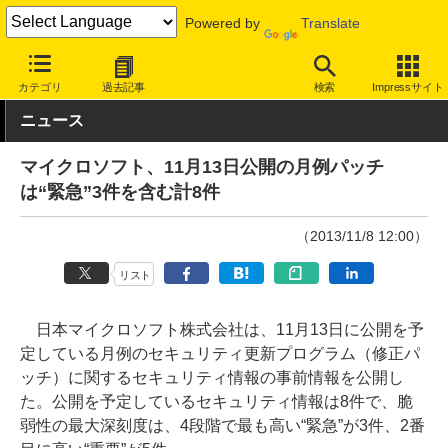
Powered by
Translate
INTERNET Watch
トピック
セキュリティ
脆弱性/修正パッチ
カテゴリ
過去記事
検索
Impressサイト
ニュース
マイクロソフト、11月13日公開の月例パッチ
は“緊急”3件を含む計8件
（2013/11/8 12:00）
リスト
日本マイクロソフト株式会社は、11月13日に公開を予
定している月例のセキュリティ更新プログラム（修正パ
ッチ）に関するセキュリティ情報の事前情報を公開し
た。公開を予定しているセキュリティ情報は8件で、脆
弱性の最大深刻度は、4段階で最も高い“緊急”が3件、2番