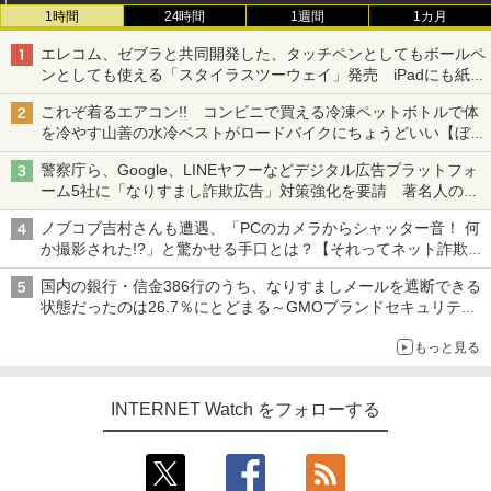
1時間
24時間
1週間
1カ月
エレコム、ゼブラと共同開発した、タッチペンとしてもボールペ
ンとしても使える「スタイラスツーウェイ」発売 iPadにも紙に
も、持ち替えずに書き込める
これぞ着るエアコン!! コンビニで買える冷凍ペットボトルで体
を冷やす山善の水冷ベストがロードバイクにちょうどいい【ぼっ
ち・ざ・ろーど！その14】【空いた時間でなにしてる？】
警察庁ら、Google、LINEヤフーなどデジタル広告プラットフォ
ーム5社に「なりすまし詐欺広告」対策強化を要請 著名人の写
真や映像を使った投資詐欺などへの対策として
ノブコブ吉村さんも遭遇、「PCのカメラからシャッター音！ 何
か撮影された!?」と驚かせる手口とは？【それってネット詐欺で
すよ！】
国内の銀行・信金386行のうち、なりすましメールを遮断できる
状態だったのは26.7％にとどまる～GMOブランドセキュリティ
調査
もっと見る
INTERNET Watch をフォローする