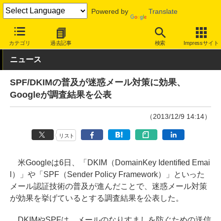
Powered by
Translate
INTERNET Watch
トピック
セキュリティ
調査
カテゴリ
過去記事
検索
Impressサイト
ニュース
SPF/DKIMの普及が迷惑メール対策に効果、
Googleが調査結果を公表
（2013/12/9 14:14）
リスト
米Googleは6日、「DKIM（DomainKey Identified Emai
l）」や「SPF（Sender Policy Framework）」といった
メール認証技術の普及が進んだことで、迷惑メール対策
が効果を挙げているとする調査結果を公表した。
DKIMやSPFは、メールのなりすましを防ぐための送信