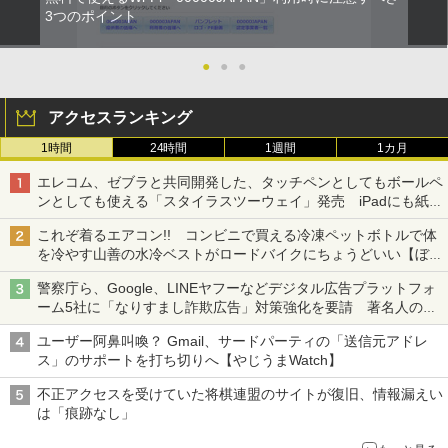
3つのポイント
●
●
●
アクセスランキング
1時間
24時間
1週間
1カ月
エレコム、ゼブラと共同開発した、タッチペンとしてもボールペ
ンとしても使える「スタイラスツーウェイ」発売 iPadにも紙に
も、持ち替えずに書き込める
これぞ着るエアコン!! コンビニで買える冷凍ペットボトルで体
を冷やす山善の水冷ベストがロードバイクにちょうどいい【ぼっ
ち・ざ・ろーど！その14】【空いた時間でなにしてる？】
警察庁ら、Google、LINEヤフーなどデジタル広告プラットフォ
ーム5社に「なりすまし詐欺広告」対策強化を要請 著名人の写
真や映像を使った投資詐欺などへの対策として
ユーザー阿鼻叫喚？ Gmail、サードパーティの「送信元アドレ
ス」のサポートを打ち切りへ【やじうまWatch】
不正アクセスを受けていた将棋連盟のサイトが復旧、情報漏えい
は「痕跡なし」