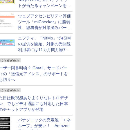
トが当たるキャンペーンをX
で実施。8月16日まで
ウェブアクセシビリティ評価
ツール「miChecker」に脆弱
性、総務省が対策済みバージ
ョンへの更新を呼び掛け
ニフティ、「NifMo」でeSIM
の提供を開始。対象の光回線
利用者には11カ月間月額770
円割引のキャンペーン
じうまWatch
ーザー阿鼻叫喚？ Gmail、サードパー
ィの「送信元アドレス」のサポートを
ち切りへ
じうまWatch
た目は既視感ありまくりなレトロデザ
ン、でもビデオ通話にも対応した日本
のチャットアプリが登場
パナソニックの充電池「エネ
ループ」が安い！ Amazon