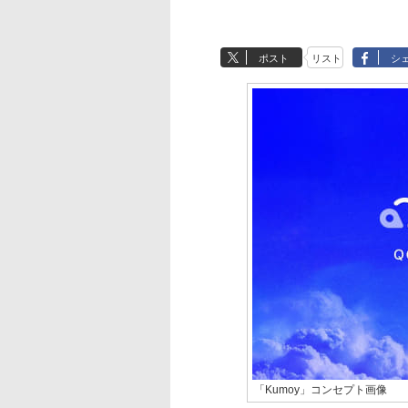
ポスト
リスト
シ
「Kumoy」コンセプト画像