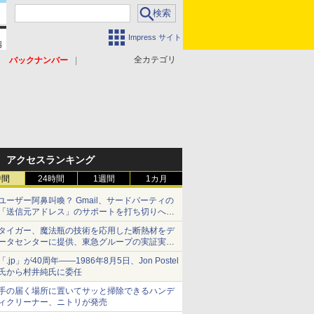
Impress サイト
全カテゴリ
バックナンバー
アクセスランキング
時間
24時間
1週間
1カ月
ユーザー阿鼻叫喚？ Gmail、サードパーティの
「送信元アドレス」のサポートを打ち切りへ
【やじうまWatch】
タイガー、魔法瓶の技術を応用した断熱材をデ
ータセンターに提供、東急グループの実証実験
で 「ステンレス密封真空断熱パネル TIVIP」
「.jp」が40周年――1986年8月5日、Jon Postel
氏から村井純氏に委任
手の届く場所に置いてサッと掃除できるハンデ
ィクリーナー、ニトリが発売