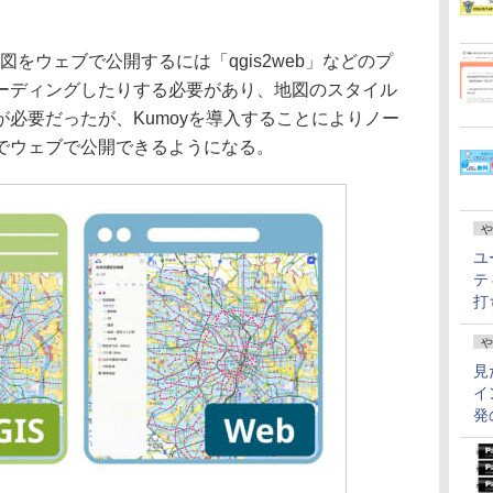
をウェブで公開するには「qgis2web」などのプ
ーディングしたりする必要があり、地図のスタイル
必要だったが、Kumoyを導入することによりノー
でウェブで公開できるようになる。
や
ユ
テ
打
や
見
イ
発