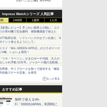
【使いこなし編】第294回
Impress Watchシリーズ 人気記事
時間
24時間
1週間
1カ月
【家電レビュー】手ごわい雑草との戦い、コメ
リの草刈機で完全勝利 掃除機感覚で使えた
NTT島田社長、ソフトバンクのセブン出資に「d
ポイント使えるようにして」
ミスド「Mrs. GREEN APPLE」のコラボドーナ
ツ4種、いよいよ発売！
「リサ・ラーソン」がま口ポーチ付録、大人の
おしゃれ手帖 10月号。ジャカード織の北欧猫デ
ザイン
吉野家、牛リブロースを熱々で提供する「極旨
牛鉄板ステーキ定食」を発売
もっと見る
おすすめ記事
無料で使えるWi-
Fi「00000JAPAN」利用時に