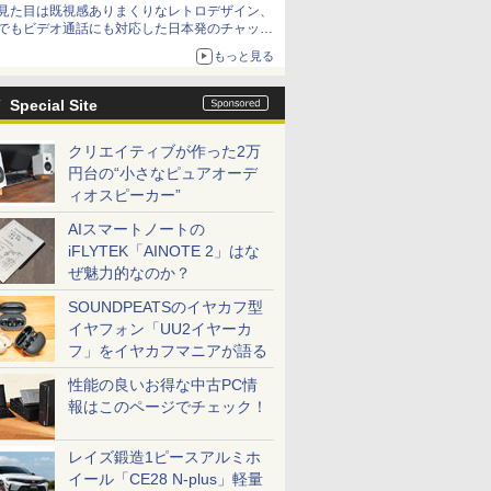
見た目は既視感ありまくりなレトロデザイン、
でもビデオ通話にも対応した日本発のチャット
アプリが登場【やじうまWatch】
もっと見る
Special Site
クリエイティブが作った2万
円台の“小さなピュアオーデ
ィオスピーカー”
AIスマートノートの
iFLYTEK「AINOTE 2」はな
ぜ魅力的なのか？
SOUNDPEATSのイヤカフ型
イヤフォン「UU2イヤーカ
フ」をイヤカフマニアが語る
性能の良いお得な中古PC情
報はこのページでチェック！
レイズ鍛造1ピースアルミホ
イール「CE28 N-plus」軽量