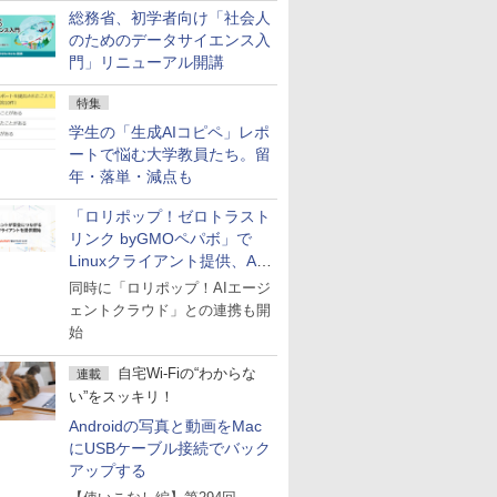
総務省、初学者向け「社会人
のためのデータサイエンス入
門」リニューアル開講
特集
学生の「生成AIコピペ」レポ
ートで悩む大学教員たち。留
年・落単・減点も
「ロリポップ！ゼロトラスト
リンク byGMOペパボ」で
Linuxクライアント提供、AI
エージェントの接続が容易に
同時に「ロリポップ！AIエージ
ェントクラウド」との連携も開
始
自宅Wi-Fiの“わからな
連載
い”をスッキリ！
Androidの写真と動画をMac
にUSBケーブル接続でバック
アップする