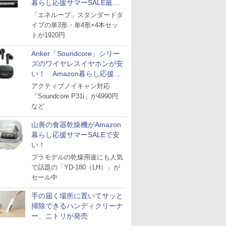
暮らし応援サマーSALE最終
日
「エネループ」スタンダードタ
イプの単3形・単4形×4本セッ
トが1920円
Anker「Soundcore」シリー
ズのワイヤレスイヤホンが安
い！ Amazon暮らし応援サ
マーSALE
アクティブノイキャン対応
「Soundcore P31i」が4990円
など
山善の食器乾燥機がAmazon
暮らし応援サマーSALEで安
い！
プラモデルの乾燥用途にも人気
で話題の「YD-180（LH）」が
セール中
手の届く場所に置いてサッと
掃除できるハンディクリーナ
ー、ニトリが発売