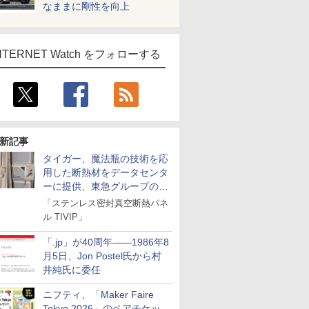
なままに剛性を向上
NTERNET Watch をフォローする
新記事
タイガー、魔法瓶の技術を応
用した断熱材をデータセンタ
ーに提供、東急グループの実
証実験で
「ステンレス密封真空断熱パネ
ル TIVIP」
「.jp」が40周年――1986年8
月5日、Jon Postel氏から村
井純氏に委任
ニフティ、「Maker Faire
Tokyo 2026」のペアチケッ