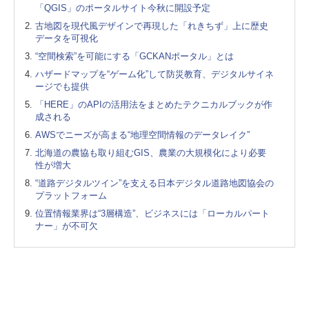
「QGIS」のポータルサイト今秋に開設予定
古地図を現代風デザインで再現した「れきちず」上に歴史
データを可視化
“空間検索”を可能にする「GCKANポータル」とは
ハザードマップを“ゲーム化”して防災教育、デジタルサイネ
ージでも提供
「HERE」のAPIの活用法をまとめたテクニカルブックが作
成される
AWSでニーズが高まる“地理空間情報のデータレイク”
北海道の農協も取り組むGIS、農業の大規模化により必要
性が増大
“道路デジタルツイン”を支える日本デジタル道路地図協会の
プラットフォーム
位置情報業界は“3層構造”、ビジネスには「ローカルパート
ナー」が不可欠