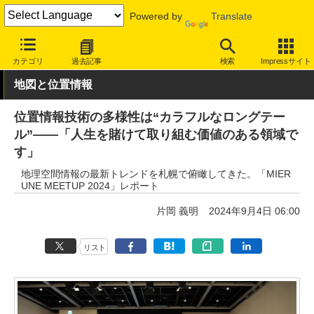
Powered by
Translate
INTERNET Watch
トピック
地図/位置情報
カテゴリ
過去記事
検索
Impressサイト
地図と位置情報
位置情報技術の多様性は“カラフルなロングテー
ル”――「人生を賭けて取り組む価値のある領域で
す」
地理空間情報の最新トレンドを札幌で俯瞰してきた。「MIER
UNE MEETUP 2024」レポート
片岡 義明
2024年9月4日 06:00
リスト