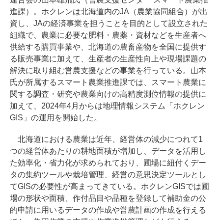
進課）。ホクレンは北海道内のJA（農業協同組合）が出
資し、JAの経済事業を担うことを目的として設立された
組織で、農業に必要な肥料・農薬・資材などを生産者へ
供給する購買事業や、北海道の農畜産物を全国に提供す
る販売事業に加えて、生産者の生産性向上や現場課題の
解決に取り組む営農支援などの事業を行っている。山本
氏が所属するスマート農業推進課では、スマート農業に
関する調査・研究や農業向けの高精度測位情報の提供に
加えて、2024年4月からは地理情報システム「ホクレン
GIS」の運用を開始した。
北海道における農業は近年、経営体の減少につれて1
つの経営体あたりの耕地面積が増加し、データを活用し
た効率化・省力化が求められており、圃場に紐付くデー
タの集約ツールや栽培管理、経営の意思決定ツールとし
てGISの必要性が高まってきている。ホクレンGISでは圃
場の形状や面積、作付品目や品種を登録して補助金の公
的申請に用いるデータの作成や営農計画の作成を行える