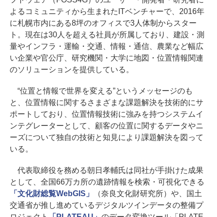
よるコミュニティから生まれたITベンチャーで、2016年
に札幌市内にある8坪のオフィスで3人体制からスター
ト。現在は30人を超える社員が所属しており、建設・測
量やインフラ・運輸・交通、情報・通信、農業など幅広
い企業や官公庁、研究機関・大学に地図・位置情報関連
のソリューションを提供している。
“位置と情報で世界を変える”というメッセージのも
と、位置情報に関するさまざまな課題解決を技術的にサ
ポートしており、位置情報技術に強みを持つシステムイ
ンテグレーターとして、顧客の位置に関するデータやニ
ーズについて独自の技術と知見により課題解決を図って
いる。
代表取締役を務める朝日孝輔氏は同社が手掛けた成果
として、全国66万カ所の遺跡情報を検索・可視化できる
「文化財総覧WebGIS」
（奈良文化財研究所）や、国土
交通省が推し進めているデジタルツインデータの整備プ
ロジェクト
「PLATEAU」
のデータ変換ツール「PLATE