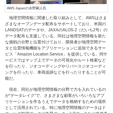
AWS Japanの永野嗣人氏
地理空間情報に関連した取り組みとして、AWSはさま
ざまなオープンデータ配布をサポートしており、米国の
LANDSATのデータや、JAXAのALOS-2（だいち2号）の
データ配布も支援している。同社は地理空間情報を新た
な挑戦の分野と位置付けており、開発者が地理空間デー
タと位置情報機能をアプリケーションに追加できるサー
ビス「Amazon Location Service」を提供している。同サ
ービスではマップ上でデータの可視化やルート検索など
を行ったり、ジオコーディングやリバースジオコーディ
ングを行ったり、車両追跡などを行ったりすることが可
能だ。
現在、同社が地理空間情報の分野で力を入れているの
が“データレイク”で、さまざまな顧客がいろいろなアプ
リケーションを作るうえでデータを格納するための場所
として活用されている。特に地理空間情報のデータはド