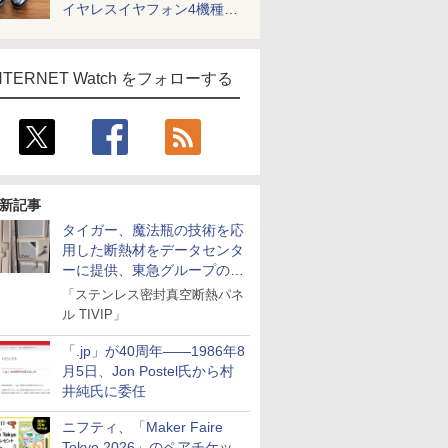
イヤレスイヤフォン4機種を
一気に聴く
NTERNET Watch をフォローする
新記事
タイガー、魔法瓶の技術を応
用した断熱材をデータセンタ
ーに提供、東急グループの実
証実験で
「ステンレス密封真空断熱パネ
ル TIVIP」
「.jp」が40周年――1986年8
月5日、Jon Postel氏から村
井純氏に委任
ニフティ、「Maker Faire
Tokyo 2026」のペアチケッ