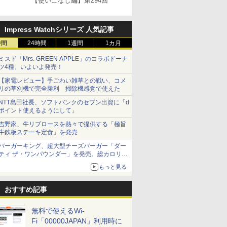
【使いこなし編】第294回
Impress Watchシリーズ 人気記事
時間
24時間
1週間
1カ月
ミスド「Mrs. GREEN APPLE」のコラボドーナ
ツ4種、いよいよ発売！
【家電レビュー】手ごわい雑草との戦い、コメ
リの草刈機で完全勝利 掃除機感覚で使えた
NTT島田社長、ソフトバンクのセブン出資に「d
ポイント使えるようにして」
吉野家、牛リブロースを熱々で提供する「極旨
牛鉄板ステーキ定食」を発売
バーガーキング、超大型チーズバーガー「ダー
ティ ザ・ワンパウンダー」を発売。総カロリー
約1656kcal、総重量約527g！
もっと見る
おすすめ記事
無料で使えるWi-
Fi「00000JAPAN」利用時に