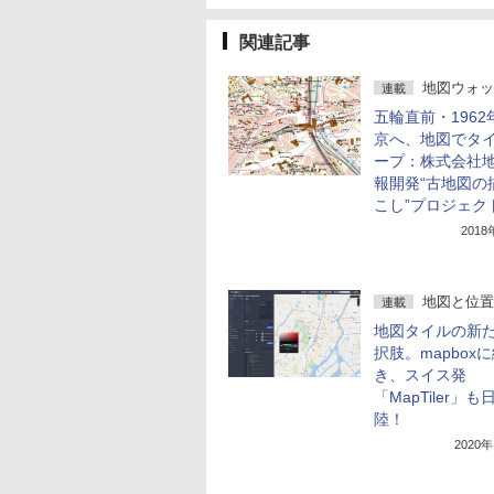
関連記事
地図ウォッ
連載
五輪直前・1962
京へ、地図でタ
ープ：株式会社
報開発“古地図の
こし”プロジェク
201
地図と位置
連載
地図タイルの新
択肢。mapbox
き、スイス発
「MapTiler」
陸！
2020