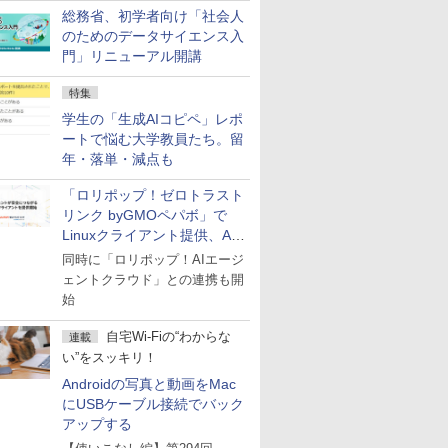
総務省、初学者向け「社会人
のためのデータサイエンス入
門」リニューアル開講
特集
学生の「生成AIコピペ」レポ
ートで悩む大学教員たち。留
年・落単・減点も
「ロリポップ！ゼロトラスト
リンク byGMOペパボ」で
Linuxクライアント提供、AI
エージェントの接続が容易に
同時に「ロリポップ！AIエージ
ェントクラウド」との連携も開
始
自宅Wi-Fiの“わからな
連載
い”をスッキリ！
Androidの写真と動画をMac
にUSBケーブル接続でバック
アップする