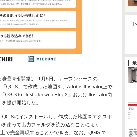
I
最
社地理情報開発は11月6日、オープンソースの
IS」で作成した地図を、Adobe Illustrator上で
 Illustrator with PlugX」およびIllustrator向
.ai」を提供開始した。
ith PlugXをQGISにインストールし、作成した地図をエクスポ
S/.aiを使って出力フォルダを読み込むことにより、
ator上で完全再現することができる。なお、QGIS to