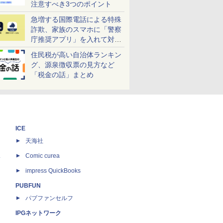
注意すべき3つのポイント
急増する国際電話による特殊
詐欺、家族のスマホに「警察
庁推奨アプリ」を入れて対策
しよう！
住民税が高い自治体ランキン
グ、源泉徴収票の見方など
「税金の話」まとめ
ICE
天海社
ス
Comic curea
impress QuickBooks
PUBFUN
パブファンセルフ
IPGネットワーク