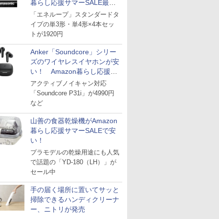
暮らし応援サマーSALE最終
日
「エネループ」スタンダードタ
イプの単3形・単4形×4本セッ
トが1920円
Anker「Soundcore」シリー
ズのワイヤレスイヤホンが安
い！ Amazon暮らし応援サ
マーSALE
アクティブノイキャン対応
「Soundcore P31i」が4990円
など
山善の食器乾燥機がAmazon
暮らし応援サマーSALEで安
い！
プラモデルの乾燥用途にも人気
で話題の「YD-180（LH）」が
セール中
手の届く場所に置いてサッと
掃除できるハンディクリーナ
ー、ニトリが発売