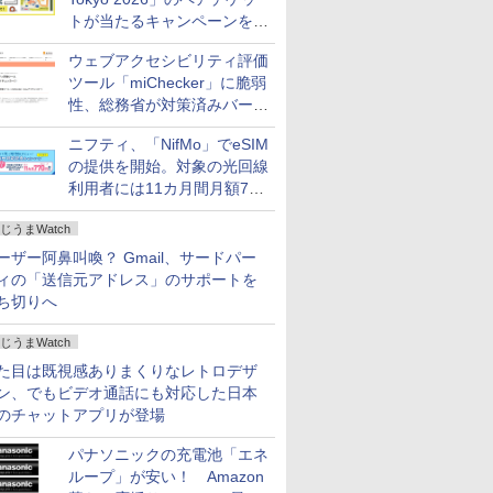
トが当たるキャンペーンをX
で実施。8月16日まで
ウェブアクセシビリティ評価
ツール「miChecker」に脆弱
性、総務省が対策済みバージ
ョンへの更新を呼び掛け
ニフティ、「NifMo」でeSIM
の提供を開始。対象の光回線
利用者には11カ月間月額770
円割引のキャンペーン
じうまWatch
ーザー阿鼻叫喚？ Gmail、サードパー
ィの「送信元アドレス」のサポートを
ち切りへ
じうまWatch
た目は既視感ありまくりなレトロデザ
ン、でもビデオ通話にも対応した日本
のチャットアプリが登場
パナソニックの充電池「エネ
ループ」が安い！ Amazon