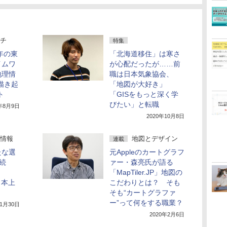
チ
特集
年の東
「北海道移住」は寒さ
イムワ
が心配だったが……前
地理情
職は日本気象協会、
描き起
「地図が大好き」
ト
「GISをもっと深く学
びたい」と転職
8年8月9日
2020年10月8日
情報
地図とデザイン
連載
たな選
元Appleのカートグラフ
に続
ァー・森亮氏が語る
「MapTiler.JP」地図の
も日本上
こだわりとは？ そも
そも“カートグラファ
ー”って何をする職業？
年1月30日
2020年2月6日