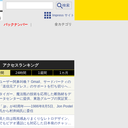
Impress サイト
全カテゴリ
バックナンバー
アクセスランキング
時間
24時間
1週間
1カ月
ユーザー阿鼻叫喚？ Gmail、サードパーティの
「送信元アドレス」のサポートを打ち切りへ
【やじうまWatch】
タイガー、魔法瓶の技術を応用した断熱材をデ
ータセンターに提供、東急グループの実証実験
で 「ステンレス密封真空断熱パネル TIVIP」
「.jp」が40周年――1986年8月5日、Jon Postel
氏から村井純氏に委任
見た目は既視感ありまくりなレトロデザイン、
でもビデオ通話にも対応した日本発のチャット
アプリが登場【やじうまWatch】