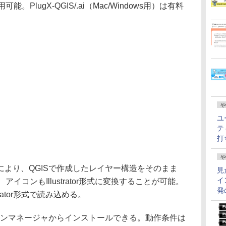
料で利用可能。PlugX-QGIS/.ai（Mac/Windows用）は有料
や
ユ
テ
打
や
より、QGISで作成したレイヤー構造をそのまま
見
イ
換でき、アイコンもIllustrator形式に変換することが可能。
発
rator形式で読み込める。
インマネージャからインストールできる。動作条件は