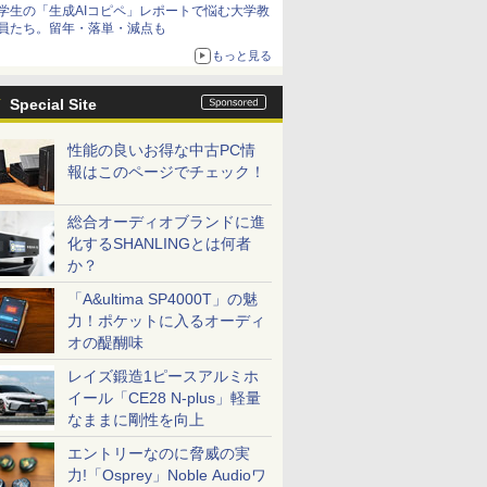
学生の「生成AIコピペ」レポートで悩む大学教
員たち。留年・落単・減点も
もっと見る
Special Site
性能の良いお得な中古PC情
報はこのページでチェック！
総合オーディオブランドに進
化するSHANLINGとは何者
か？
「A&ultima SP4000T」の魅
力！ポケットに入るオーディ
オの醍醐味
レイズ鍛造1ピースアルミホ
イール「CE28 N-plus」軽量
なままに剛性を向上
エントリーなのに脅威の実
力!「Osprey」Noble Audioワ