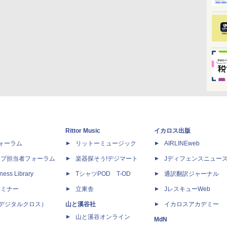
Rittor Music
イカロス出版
dフォーラム
リットーミュージック
AIRLINEweb
ップ担当者フォーラム
楽器探そう!デジマート
Jディフェンスニュー
ness Library
TシャツPOD T-OD
通訳翻訳ジャーナル
セミナー
立東舎
JレスキューWeb
 X（デジタルクロス）
山と溪谷社
イカロスアカデミー
山と溪谷オンライン
MdN