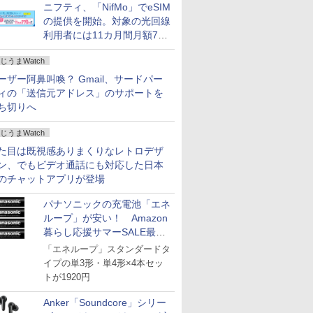
ニフティ、「NifMo」でeSIM
の提供を開始。対象の光回線
利用者には11カ月間月額770
円割引のキャンペーン
じうまWatch
ーザー阿鼻叫喚？ Gmail、サードパー
ィの「送信元アドレス」のサポートを
ち切りへ
じうまWatch
た目は既視感ありまくりなレトロデザ
ン、でもビデオ通話にも対応した日本
のチャットアプリが登場
パナソニックの充電池「エネ
ループ」が安い！ Amazon
暮らし応援サマーSALE最終
日
「エネループ」スタンダードタ
イプの単3形・単4形×4本セッ
トが1920円
Anker「Soundcore」シリー