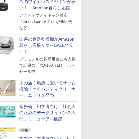
ズのワイヤレスイヤホンが安
い！ Amazon暮らし応援サ
マーSALE
アクティブノイキャン対応
「Soundcore P31i」が4990円
など
山善の食器乾燥機がAmazon
暮らし応援サマーSALEで安
い！
プラモデルの乾燥用途にも人気
で話題の「YD-180（LH）」が
セール中
手の届く場所に置いてサッと
掃除できるハンディクリーナ
ー、ニトリが発売
総務省、初学者向け「社会人
のためのデータサイエンス入
門」リニューアル開講
特集
学生の「生成AIコピペ」レポ