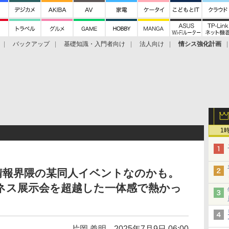
バックアップ
基礎知識・入門者向け
法人向け
情シス強化計画
1
情報界隈の某同人イベントなのかも。
ジネス展示会を超越した一体感で熱かっ
片岡 義明
2025年7月9日 06:00