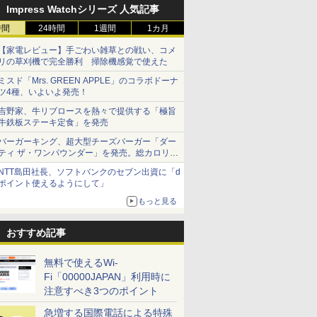
Impress Watchシリーズ 人気記事
時間
24時間
1週間
1カ月
【家電レビュー】手ごわい雑草との戦い、コメ
リの草刈機で完全勝利 掃除機感覚で使えた
ミスド「Mrs. GREEN APPLE」のコラボドーナ
ツ4種、いよいよ発売！
吉野家、牛リブロースを熱々で提供する「極旨
牛鉄板ステーキ定食」を発売
バーガーキング、超大型チーズバーガー「ダー
ティ ザ・ワンパウンダー」を発売。総カロリー
約1656kcal、総重量約527g！
NTT島田社長、ソフトバンクのセブン出資に「d
ポイント使えるようにして」
もっと見る
おすすめ記事
無料で使えるWi-
Fi「00000JAPAN」利用時に
注意すべき3つのポイント
急増する国際電話による特殊