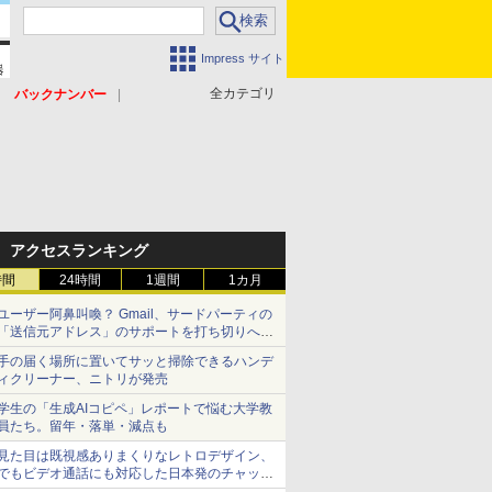
Impress サイト
全カテゴリ
バックナンバー
アクセスランキング
時間
24時間
1週間
1カ月
ユーザー阿鼻叫喚？ Gmail、サードパーティの
「送信元アドレス」のサポートを打ち切りへ
【やじうまWatch】
手の届く場所に置いてサッと掃除できるハンデ
ィクリーナー、ニトリが発売
学生の「生成AIコピペ」レポートで悩む大学教
員たち。留年・落単・減点も
見た目は既視感ありまくりなレトロデザイン、
でもビデオ通話にも対応した日本発のチャット
アプリが登場【やじうまWatch】