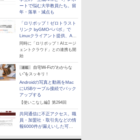
ートで悩む大学教員たち。留
年・落単・減点も
「ロリポップ！ゼロトラスト
リンク byGMOペパボ」で
Linuxクライアント提供、AI
エージェントの接続が容易に
同時に「ロリポップ！AIエージ
ェントクラウド」との連携も開
始
自宅Wi-Fiの“わからな
連載
い”をスッキリ！
Androidの写真と動画をMac
にUSBケーブル接続でバック
アップする
【使いこなし編】第294回
共同通信に不正アクセス。職
員・加盟社・取引先などの情
報6000件が漏えいした可能
性