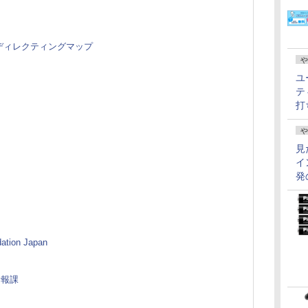
ディレクティングマップ
や
ユ
テ
打
や
見
イ
発
ion Japan
情報課