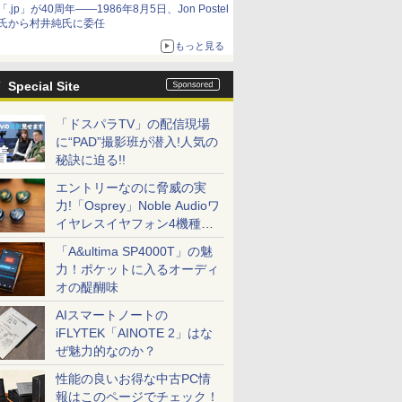
「.jp」が40周年――1986年8月5日、Jon Postel
氏から村井純氏に委任
もっと見る
Special Site
「ドスパラTV」の配信現場
に“PAD”撮影班が潜入!人気の
秘訣に迫る!!
エントリーなのに脅威の実
力!「Osprey」Noble Audioワ
イヤレスイヤフォン4機種を
一気に聴く
「A&ultima SP4000T」の魅
力！ポケットに入るオーディ
オの醍醐味
AIスマートノートの
iFLYTEK「AINOTE 2」はな
ぜ魅力的なのか？
性能の良いお得な中古PC情
報はこのページでチェック！