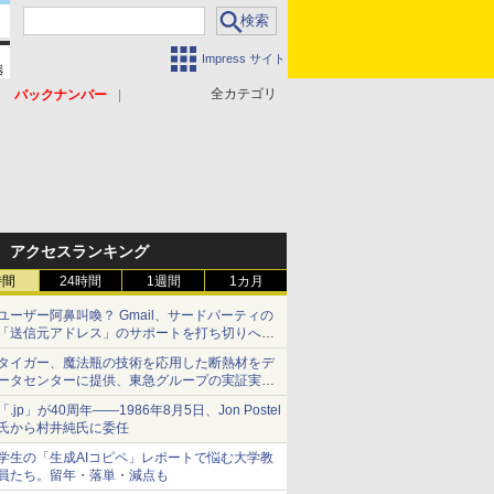
Impress サイト
全カテゴリ
バックナンバー
アクセスランキング
時間
24時間
1週間
1カ月
ユーザー阿鼻叫喚？ Gmail、サードパーティの
「送信元アドレス」のサポートを打ち切りへ
【やじうまWatch】
タイガー、魔法瓶の技術を応用した断熱材をデ
ータセンターに提供、東急グループの実証実験
で 「ステンレス密封真空断熱パネル TIVIP」
「.jp」が40周年――1986年8月5日、Jon Postel
氏から村井純氏に委任
学生の「生成AIコピペ」レポートで悩む大学教
員たち。留年・落単・減点も