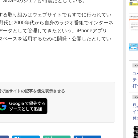
り、SNSへのシェアが可能だとしている。
る取り組みはウェブサイトでもすでに行われてい
と、佐野氏は2000年代から自身のラジオ番組でインターネ
ータとして管理してきたという。iPhoneアプリ
タベースを活用するために開発・公開したとしてい
や
ユ
テ
打
 検索で当サイトの記事を優先表示させる
や
見
イ
発