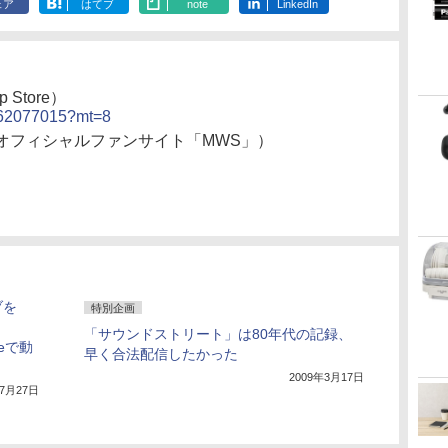
ェア
はてブ
note
LinkedIn
Store）
d762077015?mt=8
オフィシャルファンサイト「MWS」）
ブを
特別企画
「サウンドストリート」は80年代の記録、
beで動
早く合法配信したかった
2009年3月17日
年7月27日