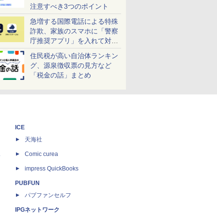
注意すべき3つのポイント
急増する国際電話による特殊
詐欺、家族のスマホに「警察
庁推奨アプリ」を入れて対策
しよう！
住民税が高い自治体ランキン
グ、源泉徴収票の見方など
「税金の話」まとめ
ICE
天海社
ス
Comic curea
impress QuickBooks
PUBFUN
パブファンセルフ
IPGネットワーク