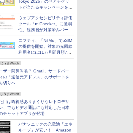
Tokyo 2026」のペアチケッ
トが当たるキャンペーンをX
で実施。8月16日まで
ウェブアクセシビリティ評価
ツール「miChecker」に脆弱
性、総務省が対策済みバージ
ョンへの更新を呼び掛け
ニフティ、「NifMo」でeSIM
の提供を開始。対象の光回線
利用者には11カ月間月額770
円割引のキャンペーン
じうまWatch
ーザー阿鼻叫喚？ Gmail、サードパー
ィの「送信元アドレス」のサポートを
ち切りへ
じうまWatch
た目は既視感ありまくりなレトロデザ
ン、でもビデオ通話にも対応した日本
のチャットアプリが登場
パナソニックの充電池「エネ
ループ」が安い！ Amazon