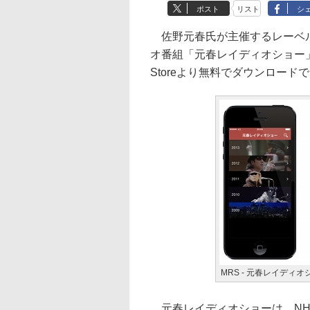
ポスト
リスト
シ
佐野元春氏が主催するレーベル「D
オ番組「元春レイディオショー」の
Storeより無料でダウンロード
MRS - 元春レイディオ
元春レイディオショーは、NHK