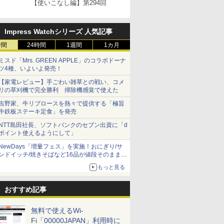
【使いこなし編】第294回
Impress Watchシリーズ 人気記事
時間
24時間
1週間
1カ月
ミスド「Mrs. GREEN APPLE」のコラボドーナ
ツ4種、いよいよ発売！
【家電レビュー】手ごわい雑草との戦い、コメ
リの草刈機で完全勝利 掃除機感覚で使えた
吉野家、牛リブロースを熱々で提供する「極旨
牛鉄板ステーキ定食」を発売
NTT島田社長、ソフトバンクのセブン出資に「d
ポイント使えるようにして」
NewDays「増量フェス」を実施！おにぎり/サ
ンドイッチ/焼きそばなど16品が値段そのままで
ボリュームアップ
もっと見る
おすすめ記事
無料で使えるWi-
Fi「00000JAPAN」利用時に