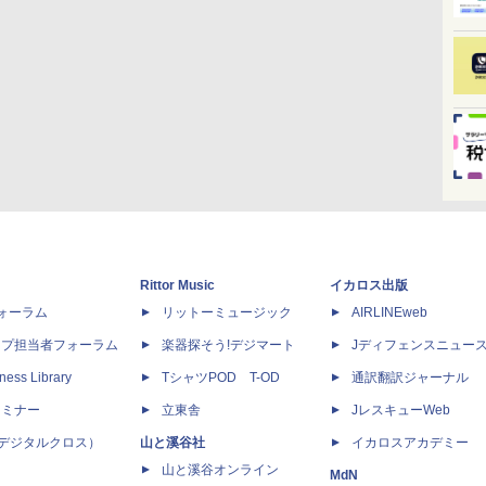
Rittor Music
イカロス出版
dフォーラム
リットーミュージック
AIRLINEweb
ップ担当者フォーラム
楽器探そう!デジマート
Jディフェンスニュー
ness Library
TシャツPOD T-OD
通訳翻訳ジャーナル
セミナー
立東舎
JレスキューWeb
 X（デジタルクロス）
山と溪谷社
イカロスアカデミー
山と溪谷オンライン
MdN