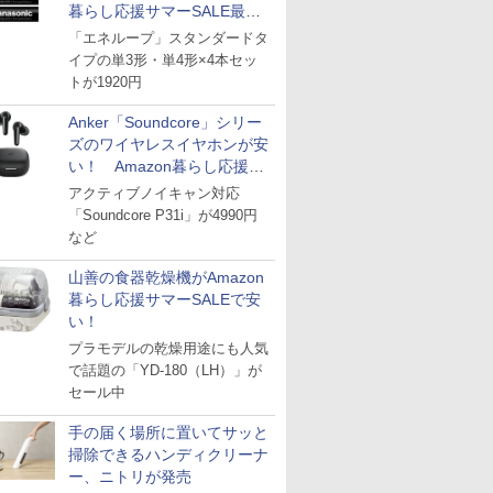
暮らし応援サマーSALE最終
日
「エネループ」スタンダードタ
イプの単3形・単4形×4本セッ
トが1920円
Anker「Soundcore」シリー
ズのワイヤレスイヤホンが安
い！ Amazon暮らし応援サ
マーSALE
アクティブノイキャン対応
「Soundcore P31i」が4990円
など
山善の食器乾燥機がAmazon
暮らし応援サマーSALEで安
い！
プラモデルの乾燥用途にも人気
で話題の「YD-180（LH）」が
セール中
手の届く場所に置いてサッと
掃除できるハンディクリーナ
ー、ニトリが発売