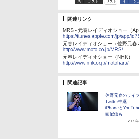
ポスト
リスト
シ
関連リンク
MRS - 元春レイディオショー（App 
https://itunes.apple.com/jp/app/i
元春レイディオショー（佐野元春
http://www.moto.co.jp/MRS/
元春レイディオショー（NHK）
http://www.nhk.or.jp/motoharu/
関連記事
佐野元春のライ
Twitter中継
iPhoneとYouTu
画配信も
2009