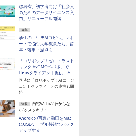
総務省、初学者向け「社会人
のためのデータサイエンス入
門」リニューアル開講
特集
学生の「生成AIコピペ」レポ
ートで悩む大学教員たち。留
年・落単・減点も
「ロリポップ！ゼロトラスト
リンク byGMOペパボ」で
Linuxクライアント提供、AI
エージェントの接続が容易に
同時に「ロリポップ！AIエージ
ェントクラウド」との連携も開
始
自宅Wi-Fiの“わからな
連載
い”をスッキリ！
Androidの写真と動画をMac
にUSBケーブル接続でバック
アップする