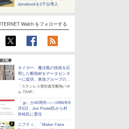
dynabookを2千台導入
NTERNET Watch をフォローする
新記事
タイガー、魔法瓶の技術を応
用した断熱材をデータセンタ
ーに提供、東急グループの実
証実験で
「ステンレス密封真空断熱パネ
ル TIVIP」
「.jp」が40周年――1986年8
月5日、Jon Postel氏から村
井純氏に委任
ニフティ、「Maker Faire