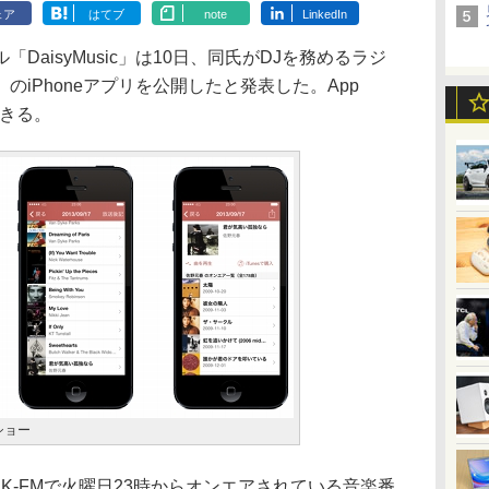
ェア
はてブ
note
LinkedIn
aisyMusic」は10日、同氏がDJを務めるラジ
iPhoneアプリを公開したと発表した。App
できる。
ショー
-FMで火曜日23時からオンエアされている音楽番