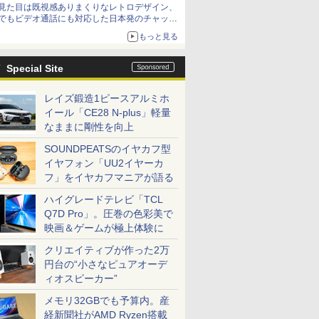
見た目は既視感ありまくりなレトロデザイン、
でもビデオ通話にも対応した日本発のチャット
アプリが登場【やじうまWatch】
もっと見る
Special Site
レイズ鍛造1ピースアルミホ
イール「CE28 N-plus」軽量
なままに剛性を向上
SOUNDPEATSのイヤカフ型
イヤフォン「UU2イヤーカ
フ」をイヤカフマニアが語る
ハイグレードテレビ「TCL
Q7D Pro」。圧巻の色彩美で
映画＆ゲームが極上体験に
クリエイティブが作った2万
円台の“小さなピュアオーデ
ィオスピーカー”
メモリ32GBでも予算内。産
経新聞社がAMD Ryzen搭載